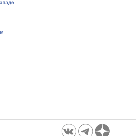
Западе
ям