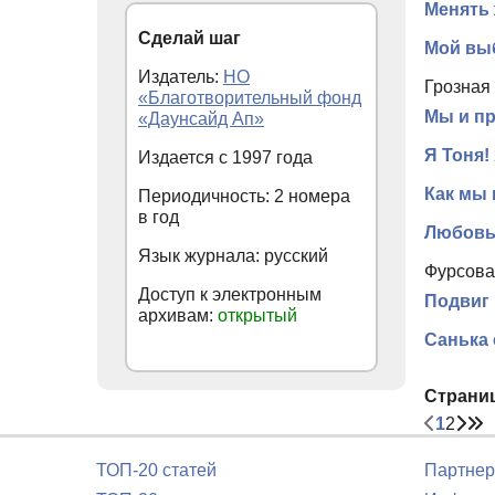
Менять 
Сделай шаг
Мой выб
Издатель:
НО
Грозная 
«Благотворительный фонд
Мы и пр
«Даунсайд Ап»
Я Тоня! 
Издается с
1997
года
Как мы 
Периодичность: 2 номера
в год
Любовь
Язык журнала: русский
Фурсова
Доступ к электронным
Подвиг 
архивам:
открытый
Санька
Страни
1
2
ТОП-20 статей
Партнер