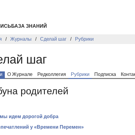
ПИСЬ
БАЗА ЗНАНИЙ
я
Журналы
Сделай шаг
Рубрики
елай шаг
и
О Журнале
Редколлегия
Рубрики
Подписка
Конта
буна родителей
мы идем дорогой добра
впечатлений у «Времени Перемен»