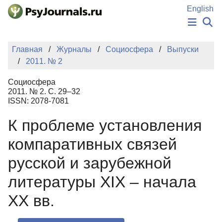
Перейти к основному содержанию
English
НОВОСТИ
Главная
Журналы
Социосфера
Выпуски
ИЗДАНИЯ
2011. № 2
АВТОРЫ
ПОДАТЬ РУКОПИСЬ
Социосфера
БАЗА ЗНАНИЙ
2011. № 2. С. 29–32
ISSN: 2078-7081
КЛЮЧЕВЫЕ СЛОВА
Регистрация
Вход
К проблеме установления
компаративных связей
русской и зарубежной
литературы XIX – начала
XX вв.