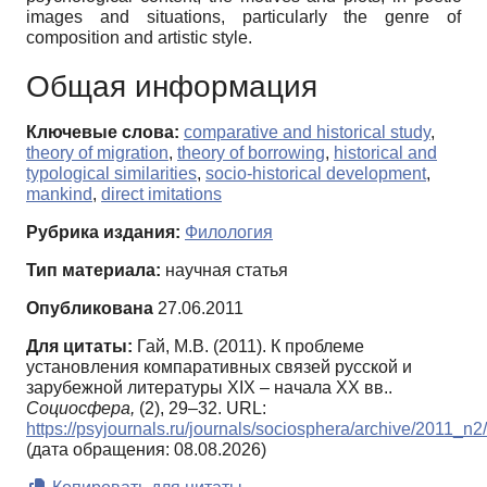
images and situations, particularly the genre of
composition and artistic style.
Общая информация
Ключевые слова:
comparative and historical study
,
theory of migration
,
theory of borrowing
,
historical and
typological similarities
,
socio-historical development
,
mankind
,
direct imitations
Рубрика издания:
Филология
Тип материала:
научная статья
Опубликована
27.06.2011
Для цитаты:
Гай, М.В. (2011). К проблеме
установления компаративных связей русской и
зарубежной литературы XIX – начала XX вв..
Социосфера,
(2), 29–32. URL:
https://psyjournals.ru/journals/sociosphera/archive/2011_n
(дата обращения: 08.08.2026)