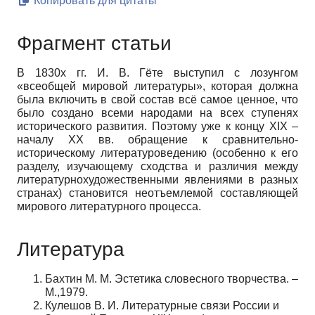
Копировать для цитаты
Фрагмент статьи
В 1830­х гг. И. В. Гёте выступил с лозунгом
«всеобщей мировой литерату­ры», которая должна
была включить в свой состав всё самое ценное, что
было создано всеми народами на всех ступенях
исторического развития. Поэтому уже к концу XIX –
началу XX вв. обращение к сравнительно­
историческому литера­туроведению (особенно к его
разделу, изучающему сходства и различия между
литературно­художественными явлениями в разных
странах) становится неотъемлемой составляющей
мирового литературного процесса.
Литература
Бахтин М. М. Эстетика словесного творчества. –
М.,1979.
Кулешов В. И. Литературные связи России и