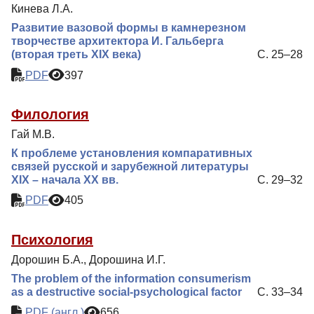
Кинева Л.А.
Развитие вазовой формы в камнерезном
творчестве архитектора И. Гальберга
(вторая треть XIX века)
С. 25–28
PDF
397
Филология
Гай М.В.
К проблеме установления компаративных
связей русской и зарубежной литературы
XIX – начала XX вв.
С. 29–32
PDF
405
Психология
Дорошин Б.А., Дорошина И.Г.
The problem of the information consumerism
as a destructive social-psychological factor
С. 33–34
PDF (англ.)
656