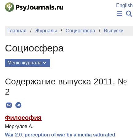
Перейти к основному содержанию
English
НОВОСТИ
Главная
Журналы
Социосфера
Выпуски
ИЗДАНИЯ
АВТОРЫ
Социосфера
ПОДАТЬ РУКОПИСЬ
БАЗА ЗНАНИЙ
КЛЮЧЕВЫЕ СЛОВА
Меню журнала
Регистрация
Вход
Выпуски
Содержание выпуска 2011. №
О Журнале
2
Миссия
Редколлегия
Философия
Для авторов
Меркулов А.
Рубрики
War 2.0: perception of war by a media saturated