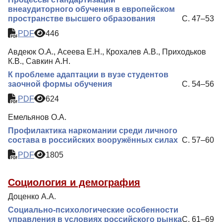
внеаудиторного обучения в европейском
пространстве высшего образования
С. 47–53
PDF
446
Авдеюк О.А., Асеева Е.Н., Крохалев А.В., Приходьков
К.В., Савкин А.Н.
К проблеме адаптации в вузе студентов
заочной формы обучения
С. 54–56
PDF
624
Емельянов О.А.
Профилактика наркомании среди личного
состава в российских вооружённых силах
С. 57–60
PDF
1805
Социология и демография
Доценко А.А.
Социально-психологические особенности
управления в условиях российского рынка
С. 61–69