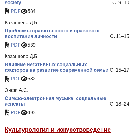
society
С. 9–10
Контакты
PDF
584
Казанцева Д.Б.
Проблемы нравственного и правового
воспитания личности
С. 11–15
PDF
539
Казанцева Д.Б.
Влияние негативных социальных
факторов на развитие современной семьи
С. 15–17
PDF
582
Энфи А.С.
Симфо-электронная музыка: социальные
аспекты
С. 18–24
PDF
493
Культурология и искусствоведение