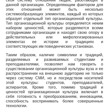
себя систему отношений людей, работающих в
данной организации. Определяющим фактором для
этих отно­шений может быть несколько
системообразующих элементов, каждый из которых
об­разует отдельный тип организационной культуры.
Тип организационной культуры оп­ределяется неким
набором ценностей, которые разделяются всеми
сотрудниками орга­низации и находят свою опору в
действительных или мифологизированных
элементах ее истории и традициях и
соответствующих им поведенческих установках.
Таким образом, наличие символики и традиций,
разделяемых и развиваемых студентами и
преподавателями, позволяет нам говорить о
существовании организаци­онной культуры вуза и ее
распространении на внешнюю аудиторию не только
через систему СМИ, но и посредством носителей
этой культуры: студентов, преподавателей,
аспирантов. Кроме того, помимо традиций и
ценностей организационная культура включает в
себя готовность к преобразованиям, инновациям,
способность восприни­мать более совершенные
технологии.