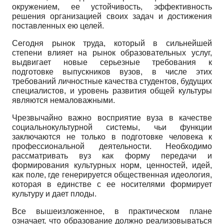
окружением, ее устойчивость, эффективность
решения организацией своих задач и достижения
поставленных ею целей.
Сегодня рынок труда, который в сильнейшей
степени влияет на рынок образова­тельных услуг,
выдвигает новые серьезные требования к
подготовке выпускников вузов, в числе этих
требований личностные качества студентов, будущих
специалистов, и уро­вень развития общей культуры
являются немаловажными.
Чрезвычайно важно восприятие вуза в качестве
социально­культурной системы, чьи функции
заключаются не только в подготовке человека к
профессиональной дея­тельности. Необходимо
рассматривать вуз как форму передачи и
формирования куль­турных норм, ценностей, идей,
как поле, где генерируется общественная идеология,
которая в единстве с ее носителями формирует
культуру и дает плоды.
Все вышеизложенное, в практическом плане
означает, что образование должно реализовываться