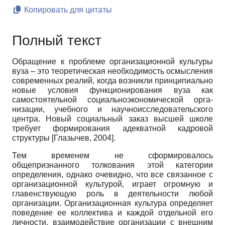
Копировать для цитаты
Полный текст
Обращение к проблеме организационной культуры
вуза – это теоретическая не­обходимость осмысления
современных реалий, когда возникли принципиально
новые условия функционирования вуза как
самостоятельной социально­экономической орга­
низации, учебного и научно­исследовательского
центра. Новый социальный заказ высшей школе
требует формирования адекватной кадровой
структуры
[
Глазычев, 2004
]
.
Тем временем не сформировалось
общепризнанного толкования этой категории
определения, однако очевидно, что все связанное с
организационной культурой, играет огромную и
главенствующую роль в деятельности любой
организации. Организацион­ная культура определяет
поведение ее коллектива и каждой отдельной его
личности, взаимодействие организации с внешним