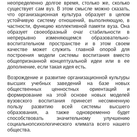
неопределенно долгое время, столько же, сколько
существует сам вуз. В этом смысле можно сказать,
что организационная культуpа образует в целoм
устойчивую систему отношений, выполняющую, в
частности, функцию коллективной памяти вуза. Oна
об­разует своеобразный очаг стабильности в
непрерывно изменяющемся образовательно­
воспитательном пространстве и в этом своем
качестве может служить главной oпорой для
построения мoдели системы воспитания вместо
общепризнанной концептуальной идеи или в ее
дополнение, если такая идея есть.
Возрождение и развитие организационной культуры
высших учебных заведений на базе новых
общественных ценностных ориентаций и
формирование на этой основе новых моделей
вузовского воспитания принесет несомненную
пользу развитию всей системы высшего
образования, а также одновременно будет
способствовать значитель­ному улучшению
социально­психологического климата всего нашего
общества.