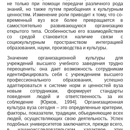
не только при помощи передачи различного рода
знаний, но также путем приобщения к культурным
ценностям. Изменение роли приводит к тому, что со­
временный вуз все более превращается в
самостоятельно развивающуюся организацию
открытого типа. Особенностью его взаимодействия
со средой становится наличие связи с
социокультурным пространством интеграцией
образования, науки, производства и культуры.
Значение организационной культуры для
учреждений высшего учебного за­ведения трудно
переоценить: oна дает возможность сотрудникам
идентифицировать себя с учреждением высшего
профессионального образования, успешно
адаптиро­ваться к системе норм и ценностей вуза
новым сотрудникам, формирует стандарты
поведения людей и ответственность за их
соблюдение
[
Юрков, 1994
]
. Организационная
культуpа вуза сегодня – это определенные критерии,
факторы, показатели, тради­ции, объединяющие всех
людей, осуществляющих свою деятельность. Успех
подоб­ных университетов заключается, прежде всего,
в научно­исследовательском харак­тере этих