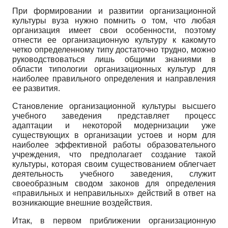
При формировании и развитии организационной
культуры вуза нужно помнить о том, что любая
организация имеет свои особенности, поэтому
отнести ее организаци­онную культуру к какому­то
четко определенному типу достаточно трудно, можно
ру­ководствоваться лишь общими знаниями в
области типологии организационных куль­тур для
наиболее правильного определения и направления
ее развития.
Становление организационной культуры высшего
учебного заведения пред­ставляет процесс
адаптации и некоторой модернизации уже
существующих в органи­зации устоев и норм для
наиболее эффективной работы образовательного
учрежде­ния, что предполагает создание такой
культуры, которая своим существованием об­легчает
деятельность учебного заведения, служит
своеобразным сводом законов для определения
«правильных и неправильных» действий в ответ на
возникающие внеш­ние воздействия.
Итак, в первом приближении организационную