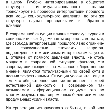
в целом. Глубоко интегрированные в общество
струк­туры институализированного знания
транслируют на процессы интерпретации прошлого
всю мощь социокультурного давления, по эти же
структуры служат про­водниками и обратного
влияния.
В современной ситуации влияние социокультурной и
социополитической до­минанты хорошо заметна там,
где свобода интерпретации прошлого явно ограниче­
на совокупностью этических запретов,
подрожденных тем или иным историческим казусом.
В отличие от прямого давления власти, не столь
мощного в современной ситуации фактора, эти
запреты, опирающиеся на массовое общественное
мнение, являются тоталитарными по своей сути и
весьма эффективными. Ситуация услож­нятся еще и
тем, что общественное мнение не является некоей
естественной данно­стью: в современном так
называемом информационном социуме это во
многом ре­зультат долговременных более или менее
продуманных усилий власти.
Интерпретация исторического события, в той или