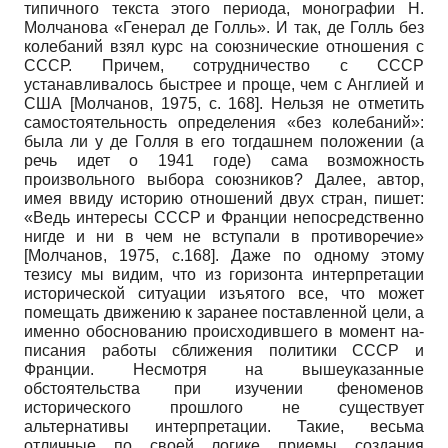
типичного текста это­го периода, монографии Н.
Молчанова «Генерал де Голль». И так, де Голль без
ко­лебаний взял курс на союзнические отношения с
СССР. Причем, сотрудничество с СССР
устанавливалось быстрее и проще, чем с Англией и
США
[
Молчанов, 1975
, с. 168]
. Нельзя не отметить
самостоятельность определения «без колебаний»:
была ли у де Голля в его тогдашнем положении (а
речь идет о 1941 годе) сама возможность
произвольного выбора союзников? Далее, автор,
имея ввиду историю отношений двух стран, пишет:
«Ведь интересы СССР и Франции непосредственно
нигде и ни в чем не вступали в противоречие»
[
Молчанов, 1975
, с.168]
. Даже по одному этому
тезису мы видим, что из горизонта интерпретации
исторической ситуации изъятого все, что может
помещать движению к заранее поставленной цели, а
именно обоснованию происходившего в момент на­
писания работы сближения политики СССР и
Франции. Несмотря на вышеуказан­ные
обстоятельства при изучении феноменов
исторического прошлого не существует
альтернативы интерпретации. Такие, весьма
отличные по своей логике приемы соз­дания