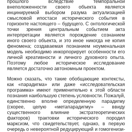
прошлого вследст­вие темпоральной
внеположенности своего объекта является
инцинируемой выбо­ром разума актуализацией
смысловой ипостаси исторического события в
горизонте настоящего – будущего. С онтологической
точки зрения центральным событием ак­та
интерпретации является порождение сознанием
иного своего объекта, и это иное никогда не копия
феномена; создаваемая познанием ноуменальная
модель необхо­димо инкорпорирует особенности его
личной креативности и личного духовного опыта.
Поэтому любое историческое исследование
является достаточно автономным проектом.
Можно сказать, что такие обобщающие контексты,
как «парадигма» или даже «исследовательская
программа» имеют применительно к этой области
познания наибольшую степень условности. Пожалуй,
единственно вполне определенную па­радигму
(скорее, целую «метапарадигму» – ввиду
существенного влияние экстра­теоретических
факторов) трактовки исторического породил
марксизм, что свиде­тельствует, однако, в первую
очередь о невероятной редуцирующий и гомогенизи­