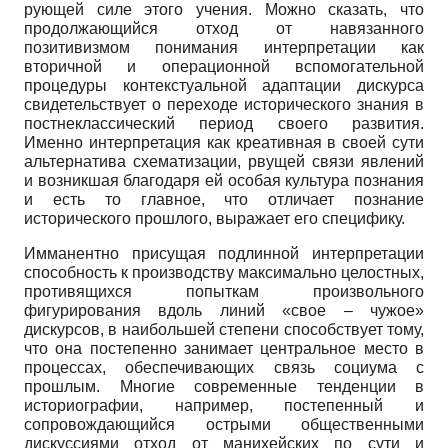
рующей силе этого учения. Можно сказать, что
продолжающийся отход от навязан­ного
позитивизмом понимания интерпретации как
вторичной и операционной вспомогательной
процедуры контекстуальной адаптации дискурса
свидетельствует о переходе исторического знания в
постнеклассический период своего развития.
Именно интерпретация как креативная в своей сути
альтернатива схематизации, рвущей связи явлений
и возникшая благодаря ей особая культура познания
и есть то главное, что отличает познание
исторического прошлого, выражает его специфику.
Имманентно присущая подлинной интерпретации
способность к производст­ву максимально целостных,
противящихся попыткам произвольного
фигурирования вдоль линий «свое – чужое»
дискурсов, в наибольшей степени способствует тому,
что она постепенно занимает центральное место в
процессах, обеспечивающих связь социума с
прошлым. Многие современные тенденции в
историографии, например, постепенный и
сопровождающийся острыми общественными
дискуссиями отход от манихейских по сути и