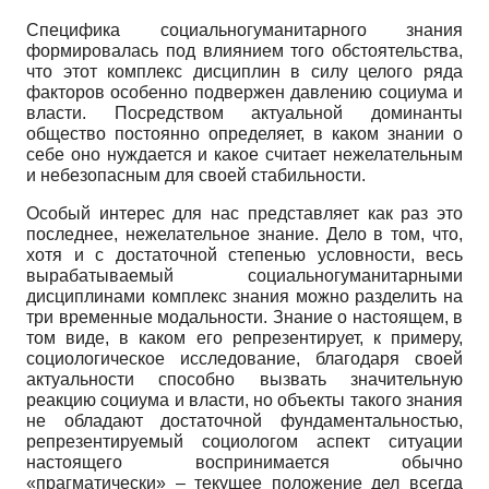
Специфика социально­гуманитарного знания
формировалась под влиянием того обстоятельства,
что этот комплекс дисциплин в силу целого ряда
факторов осо­бенно подвержен давлению социума и
власти. Посредством актуальной доминанты
общество постоянно определяет, в каком знании о
себе оно нуждается и какое счита­ет нежелательным
и небезопасным для своей стабильности.
Особый интерес для нас представляет как раз это
последнее, нежелательное знание. Дело в том, что,
хотя и с достаточной степенью условности, весь
вырабаты­ваемый социально­гуманитарными
дисциплинами комплекс знания можно разде­лить на
три временные модальности. Знание о настоящем, в
том виде, в каком его репрезентирует, к примеру,
социологическое исследование, благодаря своей
акту­альности способно вызвать значительную
реакцию социума и власти, но объекты та­кого знания
не обладают достаточной фундаментальностью,
репрезентируемый со­циологом аспект ситуации
настоящего воспринимается обычно
«прагматически» – текущее положение дел всегда