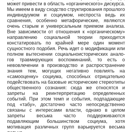
может привести в область «органического» дискурса.
Мы имеем в виду сходство структиро­вания прошлого
индивидуумом и социумом, неспроста ведь их
сравнения, особенно метафорические, являются
очень старым и универсальным приемом анализа.
Вне зависимости от отношения к «органическому»
направлению социальной теории приходится
констатировать по крайней мере один момент
сущностного подобия. Речь идет о модификации или
полном вытеснении социально­исторических анало­
гов травмирующих воспоминаний, то есть о
невовлечении в производство и распро­странение
знания тем, могущих негативно повлиять на
«самооценку» социума, спо­собных отрицательно
подействовать на базовые исторические стереотипы
общест­венного сознания: сюда же относятся и
запреты на реинтерпретацию определенных
событий. При этом темп и события, подпадающие
под «табу», достаточно часто не­посредственно
связаны с интересами власти, однако в целом
запреты весьма часто поддерживаются
подавляющим большинством социума, хотя
мотивация различных групп варьируется весьма