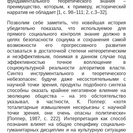
фундамен­тального теоретического знания –
преимущество, которым, к примеру, историче­ский
нарратив не обладает [1, с. 98–111; 2, с.3–32].
Позволим себе заметить, что новейшая история
убедительно показала, что ис­пользуемое для
прямого социального контроля знание должно в
целях безопасности социума и сохранения самой
возможности его прогрессивного развития
оставаться в достаточной степени нетеоретическим
и неэффективным, понимая в данном случае под
эффективностью точное воплощение в
социокультурной реальности алгоритмов власти.
Синтез инструментального и теоретического
небезопасен: будучи даже несо­стоятельными с
научной точки зрения, продукты подобного синтеза
способны ока­зать крайнее негативное влияние на
эволюцию общества – на это обстоятельство
указывал, в частности, К. Поппер: «хотя
тоталитарные измышления несерьезны с научной
точки зрения, они очень опасны политически»
[
Поппер, 1987
, с. 222]
. Интерпретация как способ
познания влияет на общую специфику социально­
гуманитарных дисцип­лин и на культурную ситуацию