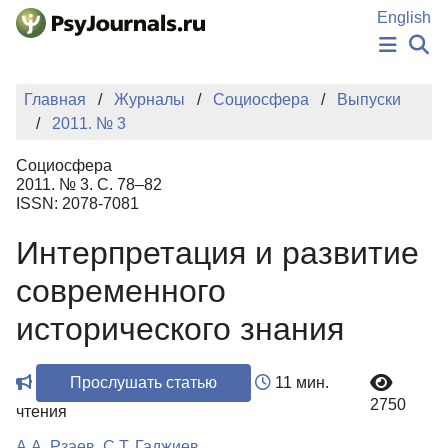
Перейти к основному содержанию
English
НОВОСТИ
Главная
Журналы
Социосфера
Выпуски
ИЗДАНИЯ
2011. № 3
АВТОРЫ
ПОДАТЬ РУКОПИСЬ
Социосфера
БАЗА ЗНАНИЙ
2011. № 3. С. 78–82
ISSN: 2078-7081
КЛЮЧЕВЫЕ СЛОВА
Регистрация
Вход
Интерпретация и развитие
современного
исторического знания
Прослушать статью
11 мин.
2750
чтения
А.А. Рзаев
,
С.Т. Гаджиев