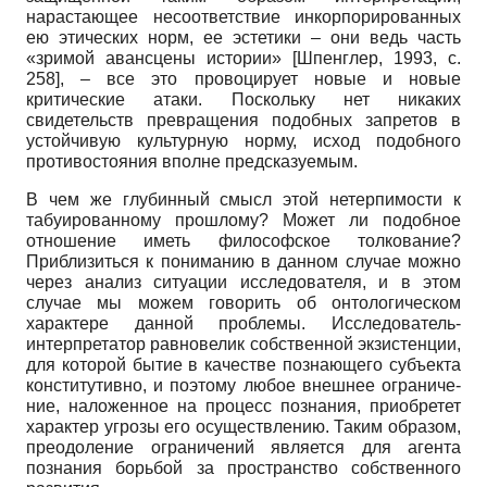
нарастающее несоответствие инкорпорированных
ею этических норм, ее эстетики – они ведь часть
«зримой аван­сцены истории»
[
Шпенглер, 1993
, с.
258]
, – все это провоцирует новые и новые
критические атаки. Поскольку нет никаких
свидетельств превращения подобных запретов в
устойчивую культурную норму, исход подобного
противостояния вполне предсказуемым.
В чем же глубинный смысл этой нетерпимости к
табуированному прошлому? Может ли подобное
отношение иметь философское толкование?
Приблизиться к пониманию в данном случае можно
через анализ ситуации исследователя, и в этом
случае мы можем говорить об онтологическом
характере данной проблемы. Иссле­дователь­
интерпретатор равновелик собственной экзистенции,
для которой бытие в качестве познающего субъекта
конститутивно, и поэтому любое внешнее ограниче­
ние, наложенное на процесс познания, приобретет
характер угрозы его осуществле­нию. Таким образом,
преодоление ограничений является для агента
познания борь­бой за пространство собственного