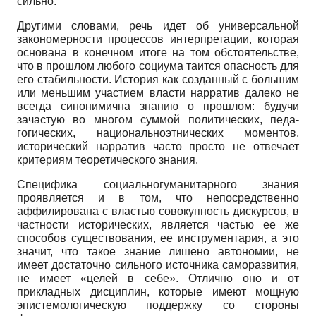
сильно.
Другими словами, речь идет об универсальной
закономерности процессов ин­терпретации, которая
основана в конечном итоге на том обстоятельстве,
что в про­шлом любого социума таится опасность для
его стабильности. История как создан­ный с большим
или меньшим участием власти нарратив далеко не
всегда синони­мична знанию о прошлом: будучи
зачастую во многом суммой политических, педа­
гогических, национально­этнических моментов,
исторический нарратив часто про­сто не отвечает
критериям теоретического знания.
Специфика социально­гуманитарного знания
проявляется и в том, что непо­средственно
аффилирована с властью совокупность дискурсов, в
частности истори­ческих, является частью ее же
способов существования, ее инструментария, а это
значит, что такое знание лишено автономии, не
имеет достаточно сильного источ­ника саморазвития,
не имеет «целей в себе». Отлично оно и от
прикладных дисцип­лин, которые имеют мощную
эпистемологическую поддержку со стороны