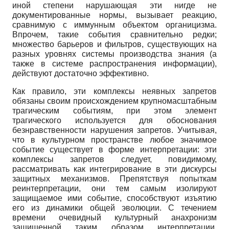
иной степени нарушающая эти нигде не
документированные нормы, вызывает реакцию,
сравнимую с иммун­ным объектом органицизма.
Впрочем, такие события сравнительно редки;
множест­во барьеров и фильтров, существующих на
разных уровнях системы производства знания (а
также в системе распространения информации),
действуют достаточно эффективно.
Как правило, эти комплексы неявных запретов
обязаны своим происхождени­ем крупномасштабным
трагическим событиям, при этом элемент
трагического ис­пользуется для обоснования
безнравственности нарушения запретов. Учитывая,
что в культурном пространстве любое значимое
событие существует в форме интерпре­тации: эти
комплексы запретов следует, по­видимому,
рассматривать как интегри­рование в эти дискурсы
защитных механизмов. Препятствуя попыткам
реинтерпре­тации, они тем самым изолируют
защищаемое ими событие, способствуют изъятию
его из динамики общей эволюции. С течением
времени очевидный культурный ана­хронизм
защищенной таким образом интерпретации,