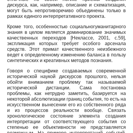
дискурса, как, например, описание и схематизация,
могут быть непротиворе­чиво объединены только в
рамках единого интерпретативного проекта.
Кроме того, особенностью социально­гуманитарного
знания в целом является доминирование значимых
качественных переходов
[
Неклассе, 2001
, с.59]
,
экспликация которых требует особого арсенала
средств. Этот примат качественного неизбежного
ведет к определенному изменению баланса в пользу
синтетических и креативных методов познания.
Говоря о специфике создаваемых современной
исторической наукой дискур­сов прошлого, нельзя
обойти вниманием проблему так называемой
исторической дистанции. Сама постановка
проблемы, как нетрудно заметить, базируется на
неко­торой абсолютизации границ события, то есть на
искусственном вынесении его из собственного ряда
и из процессов реальности вообще. Связать
хронологическое со­стояние элемента создания
интерпретации от соответствующего события со
степе­нью ее объективности не представляется
возможным. На примере интерпретаций событий,