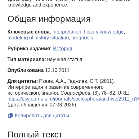
knowledge and experience.
Общая информация
Ключевые слова:
interpretation
,
history knowledge
,
modeling of history situation
,
prognosis
Рубрика издания:
История
Тип материала:
научная статья
Опубликована
12.10.2011
Для цитаты:
Рзаев, А.А., Гаджиев, С.Т. (2011).
Интерпретация и развитие современного
исторического знания.
Социосфера,
(3), 78–82. URL:
https://psyjournals.ru/journals/sociosphera/archive/2011_n
(дата обращения: 07.08.2026)
Копировать для цитаты
Полный текст