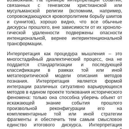
связанных с генезисом христианской или
мусульманской религии (вспом­ним, например,
сопровождающуюся кровопролитием борьбу шиитов
и суннитов), хорошо видно, что все обычные
дискурсы прошлого, вне зависимости от их хроноло­
гической удаленности подвержены опасности
интенциональной, вернее интерин­тенциональной
трансформации.
Интерпретация как процедура мышления – это
многостадийный диалектиче­ский процесс, она не
поддается стандартизации и последующей
классификации в рамках той или иной
метатеоритической модели описания методов
познания. Ин­терпретация является формой
интеграции различных ситуативно варьирующихся
методов в едином проекте толкования исторического
феномена: только она способна уберечь объект от
искажающей знание события прошлого
произвольной реконфигу­рации его на
комплементарные той или иной стратегии
фрагменты и обеспечить тем самым смысловое
единство итогового дискурса. Интерпретация