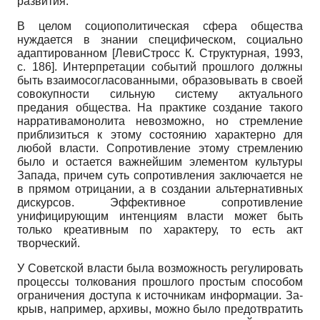
развития.
В целом социополитическая сфера общества
нуждается в знании специфиче­ском, социально
адаптированном
[
Леви­Стросс К. Структурная, 1993
,
с. 186]
. Интерпретации событий прошлого должны
быть взаимосогласованными, образовывать в своей
совокупности сильную систему актуального
предания общества. На практике создание такого
нарратива­монолита невозможно, но стремление
приблизиться к этому состоянию характерно для
любой власти. Сопротивление этому стремлению
было и остается важнейшим элементом культуры
Запада, причем суть сопротивления заключается не
в прямом отрицании, а в создании альтернативных
дискурсов. Эффективное сопротивление
унифицирующим интенциям власти может быть
только креативным по характеру, то есть акт
творческий.
У Советской власти была возможность регулировать
процессы толкования прошлого простым способом
ограничения доступа к источникам информации. За­
крыв, например, архивы, можно было предотвратить