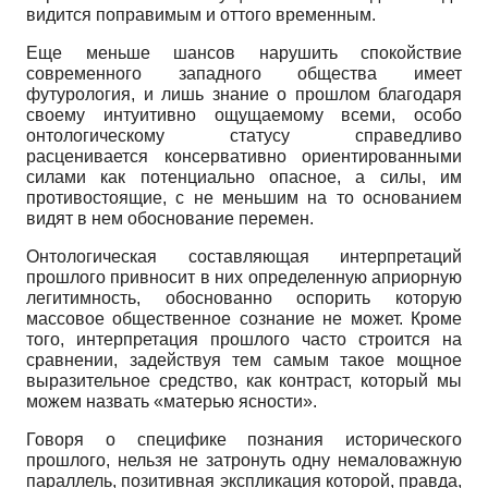
видится поправимым и оттого временным.
Еще меньше шансов нарушить спокойствие
современного западного общества имеет
футурология, и лишь знание о прошлом благодаря
своему интуитивно ощу­щаемому всеми, особо
онтологическому статусу справедливо
расценивается консер­вативно ориентированными
силами как потенциально опасное, а силы, им
противо­стоящие, с не меньшим на то основанием
видят в нем обоснование перемен.
Онтологическая составляющая интерпретаций
прошлого привносит в них оп­ределенную априорную
легитимность, обоснованно оспорить которую
массовое об­щественное сознание не может. Кроме
того, интерпретация прошлого часто строится на
сравнении, задействуя тем самым такое мощное
выразительное средство, как контраст, который мы
можем назвать «матерью ясности».
Говоря о специфике познания исторического
прошлого, нельзя не затронуть одну немаловажную
параллель, позитивная экспликация которой, правда,