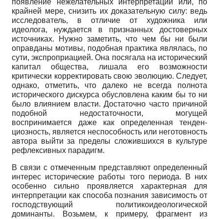
появление нежелательных ин­терпретаций или, по
крайней мере, снизить их доказательную силу: ведь
исследова­тель, в отличие от художника или
идеолога, нуждается в признанных достоверных
источниках. Нужно заметить, что чем бы ни были
оправданы мотивы, подобная практика являлась, по
сути, экспроприацией. Она посягала на исторический
капитал общества, лишала его возможности
критически корректировать свою эволюцию. Следует,
однако, отметить, что далеко не всегда полнота
исторического дискурса обусловлена каким бы то ни
было влиянием власти. Достаточно часто причиной
по­добной недостаточности, могущей
воспринимается даже как определенная тенден­
циозность, является неспособность или неготовность
автора выйти за пределы сло­жившихся в культуре
рефлексивных парадигм.
В связи с отмеченным представляют определенный
интерес исторические ра­боты того периода. В них
особенно сильно проявляется характерная для
интерпре­тации как способа познания зависимость от
господствующий политико­идеологической
доминанты. Возьмем, к примеру, фрагмент из