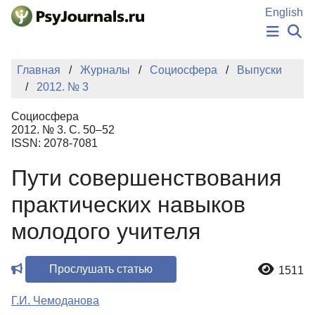
Перейти к основному содержанию
English
НОВОСТИ
Главная
Журналы
Социосфера
Выпуски
ИЗДАНИЯ
2012. № 3
АВТОРЫ
ПОДАТЬ РУКОПИСЬ
Социосфера
БАЗА ЗНАНИЙ
2012. № 3. С. 50–52
ISSN: 2078-7081
КЛЮЧЕВЫЕ СЛОВА
Регистрация
Вход
Пути совершенствования
практических навыков
молодого учителя
Прослушать статью
1511
Г.И. Чемоданова