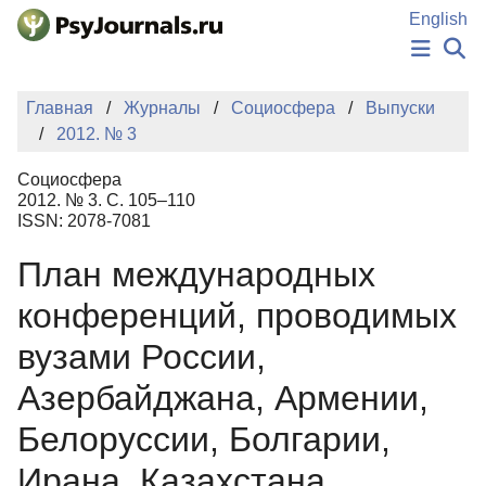
Перейти к основному содержанию
English
НОВОСТИ
Главная
Журналы
Социосфера
Выпуски
ИЗДАНИЯ
2012. № 3
АВТОРЫ
ПОДАТЬ РУКОПИСЬ
Социосфера
БАЗА ЗНАНИЙ
2012. № 3. С. 105–110
ISSN: 2078-7081
КЛЮЧЕВЫЕ СЛОВА
Регистрация
Вход
План международных
конференций, проводимых
вузами России,
Азербайджана, Армении,
Белоруссии, Болгарии,
Ирана, Казахстана,