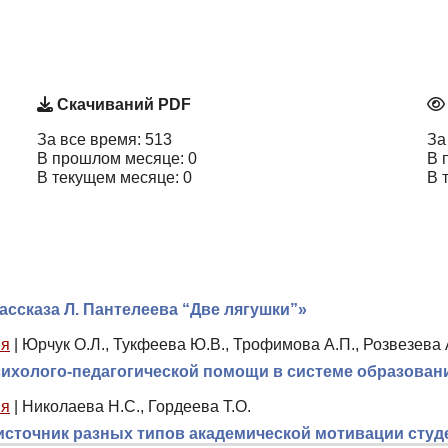
Скачиваний PDF
За все время: 513
За
В прошлом месяце: 0
В 
В текущем месяце: 0
В 
ассказа Л. Пантелеева “Две лягушки”»
ия
|
Юрчук О.Л., Тукфеева Ю.В., Трофимова А.П., Розвезева 
сихолого-педагогической помощи в системе образован
ия
|
Николаева Н.С., Гордеева Т.О.
источник разных типов академической мотивации сту