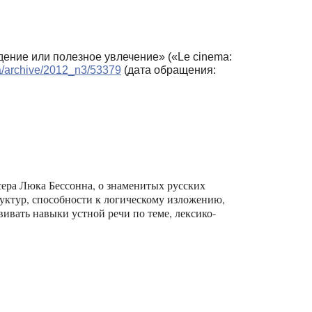
дение или полезное увлечение» («Le cinema:
era/archive/2012_n3/53379
(дата обращения:
сера Люка Бессонна, о знаменитых русских
руктур, способности к логическому изложению,
вивать навыки устной речи по теме, лексико-