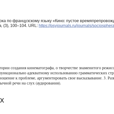
 урока по французскому языку «Кино: пустое времяпрепровож
,
(3), 100–104. URL:
https://psyjournals.ru/journals/sociosph
тории создания кинематографа, о творчестве знаменитого режис
к функционально адекватному использованию грамматических ст
ношение к проблеме, аргументировать свое высказывание. 3. Раз
чной речи на слух (аудирования).
х