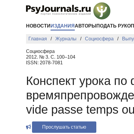
Перейти к основному содержанию
НОВОСТИ
ИЗДАНИЯ
АВТОРЫ
ПОДАТЬ РУКО
Главная
Журналы
Социосфера
Выпу
Социосфера
2012. № 3. С. 100–104
ISSN: 2078-7081
Конспект урока по
времяпрепровожден
vide passe temps ou 
Прослушать статью