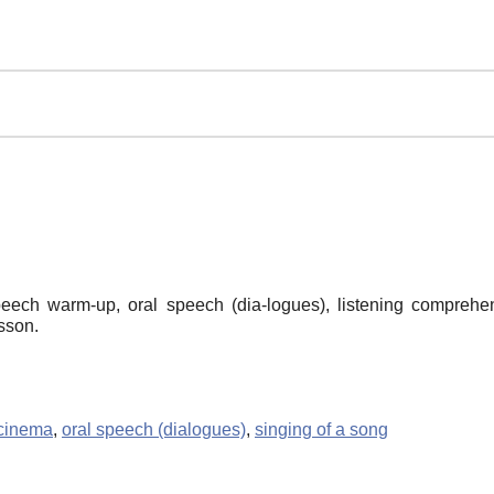
peech warm-up, oral speech (dia-logues), listening comprehe
sson.
 cinema
,
oral speech (dialogues)
,
singing of a song