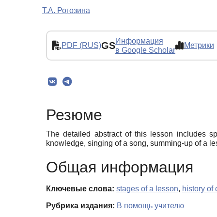
Т.А. Рогозина
Информация
GS
PDF (RUS)
Метрики
в Google Scholar
Резюме
The detailed abstract of this lesson includes s
knowledge, singing of a song, summing-up of a le
Общая информация
Ключевые слова:
stages of a lesson
,
history of
Рубрика издания:
В помощь учителю