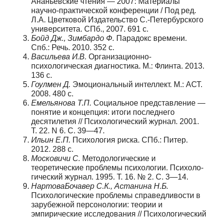
Ананьевские чтения — 2007: Материалы
научно-практической конференции / Под ред.
Л.А. Цветковой Издательство С.-Петербурского
университета. СПб., 2007. 691 с.
Бойд Дж., Зимбардо Ф.
Парадокс времени.
Спб.: Речь. 2010. 352 с.
Васильева И.В.
Организационно-
психологическая диагностика. М.: Флинта. 2013.
136 с.
Гоулмен Д.
Эмоциональный интеллект. М.: АСТ.
2008. 480 с.
Емельянова Т.П.
Социальное представление —
понятие и концепция: итоги послед­него
десятилетия // Психологический журнал. 2001.
Т. 22. N 6. С. 39—47.
Ильин Е.П.
Психология риска. СПб.: Питер.
2012. 288 с.
Московичи С.
Методологические и
теоретические проблемы психологии. Психоло­
гический журнал. 1995. Т. 16. № 2. С. 3—14.
Нартова­Бочавер С.К., Астанина Н.Б.
Психологические проблемы справедливос­ти в
зарубежной персонологии: теории и
эмпирические исследования // Психологи­ческий