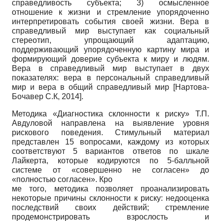
справедливость субъекта; 3) осмысленное
отношение к жизни и стремление упорядоченно
интерпретировать события своей жизни. Вера в
справедливый мир выступает как социальный
стереотип, упрощающий адаптацию,
поддерживающий упорядоченную картину мира и
формирующий доверие субъекта к миру и людям.
Вера в справедливый мир выступает в двух
показателях: вера в персональный справедливый
мир и вера в общий справедливый мир
[
Нартова­
Бочавер С.К, 2014
]
.
Методика «Диагностика склонности к риску» Т.П.
Авдуловой направлена на выявление уровня
рискового поведения. Стимульный материал
представлен 15 вопросами, каждому из которых
соответствуют 5 вариантов ответов по шкале
Лайкерта, которые кодируются по 5-балльной
системе от «совершенно не согласен» до
«полностью согласен». Кро­
ме того, методика позволяет проанализировать
некоторые причины склонности к риску: недооценка
последствий своих действий; стремление
продемонстрировать взрослость и