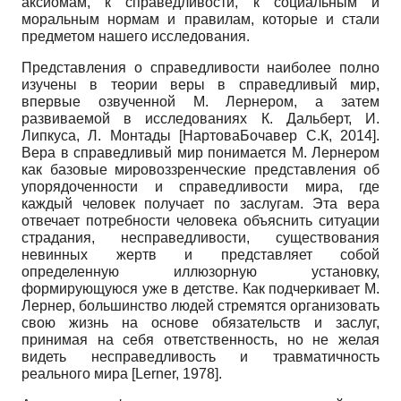
аксиомам, к справедливости, к социальным и
моральным нормам и правилам, которые и стали
предметом нашего исследования.
Представления о справедливости наиболее полно
изучены в теории веры в справедливый мир,
впервые озвученной М. Лернером, а затем
развиваемой в исследованиях К. Дальберт, И.
Липкуса, Л. Монтады
[
Нартова­Бочавер С.К, 2014
]
.
Вера в справедливый мир понимается М. Лернером
как базовые мировоззренческие представления об
упорядоченности и справедливости мира, где
каждый человек получает по заслугам. Эта вера
отвечает потребности человека объяснить ситуации
страдания, несправедливости, существования
невинных жертв и представляет собой
определенную иллюзорную установку,
формирующуюся уже в детстве. Как подчеркивает М.
Лернер, большинство людей стремятся организовать
свою жизнь на основе обязательств и заслуг,
принимая на себя ответственность, но не желая
видеть несправедливость и трав­матичность
реального мира
[
Lerner, 1978
]
.