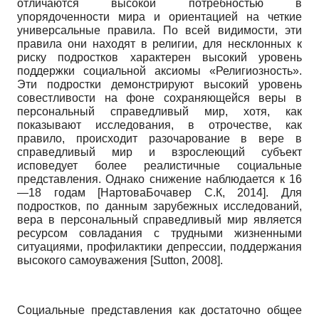
отличаются высокой потребностью в
упорядоченности мира и ориентацией на четкие
универсальные правила. По всей видимости, эти
правила они находят в религии, для несклонных к
риску подростков характерен высокий уровень
поддержки социальной аксиомы «Религиозность».
Эти подростки демонстрируют высокий уровень
совестливости на фоне сохраняющейся веры в
персональный справедливый мир, хотя, как
показывают исследования, в отрочестве, как
правило, происходит разочарование в вере в
справедливый мир и взрослеющий субъект
исповедует более реалистичные социальные
представления. Однако снижение наблюдается к 16
—18 годам
[
Нартова­Бочавер С.К, 2014
]
. Для
подростков, по данным зарубежных исследований,
вера в персональный справедливый мир является
ресурсом совла­дания с трудными жизненными
ситуациями, профилактики депрессии, поддержания
высокого самоуважения
[
Sutton, 2008
]
.
Социальные представления как достаточно общее