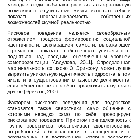
молодые люди выбирают риск как альтернативную
возможность ощутить вкус жизни, испытать себя и
показать неограничиваемость собственных
возможностей скучной реальностью.
Рисковое поведение является своеобразным
отражением процесса формирования социальной
идентичности, декларацией самости, выражающей
стремление показать собственную уникальность,
подняться над средним, обезличенным уровнем
самопрезентации
[
Авдулова, 2011
]
. Определенная
маргинальность, согласно Э. Эриксону, может лучше
выразить уникальную идентичность подростка, в том
числе и в существовании в качестве делинквента,
если общество не способно предложить ему нечто
другое
[
Эриксон, 2006
]
.
Фактором рискового поведения для подростков
становятся также сверстники, само общение с
которыми нередко само по себе провоцирует
рискованное поведение. При этом принадлежность к
группе ровесников, обеспечивает удовлетворение
потребностей в безопасности, в защищенности, в
аффилиации и в достижениях, которые подросток