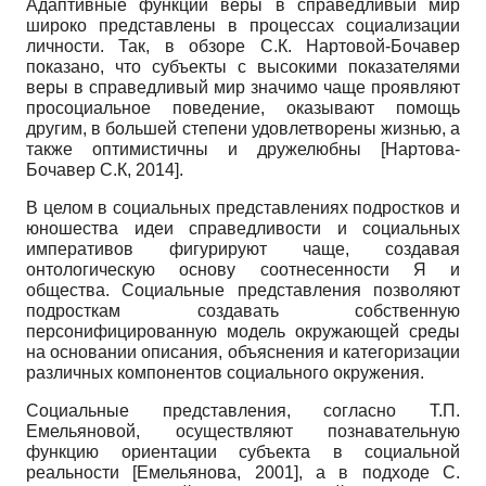
Адаптивные функции веры в справедливый мир
широко представлены в процессах социализации
личности. Так, в обзоре С.К. Нартовой-Бочавер
показано, что субъекты с высокими показателями
веры в справедливый мир значимо чаще проявляют
просоциальное поведение, оказывают помощь
другим, в большей степени удовлетворены жизнью, а
также оптимистичны и дружелюбны
[
Нартова­
Бочавер С.К, 2014
]
.
В целом в социальных представлениях подростков и
юношества идеи справедливости и социальных
императивов фигурируют чаще, создавая
онтологическую основу соотнесенности Я и
общества. Социальные представления позволяют
подросткам создавать собственную
персонифицированную модель окружающей среды
на основании описания, объяснения и категоризации
различных компонентов социального окружения.
Социальные представления, согласно Т.П.
Емельяновой, осуществляют познавательную
функцию ориентации субъекта в социальной
реальности
[
Емельянова, 2001
]
, а в подходе С.