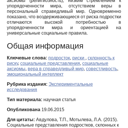
аксиомы (религиозность), низким стремлением к
упорядоченности мира, отсутствием веры в
персональный справедливый мир. Одновременно
показано, что воздерживающиеся от риска подростки
отличаются высокой потребностью в
упорядоченности мира и ориентацией на
универсальные социальные правила.
Общая информация
Ключевые слова:
подросток
,
риски
,
склонность к
риску
,
социальные представления
,
социальные
аксиомы
,
вера в справедливый мир
,
совестливость
,
эмоциональный интеллект
Рубрика издания:
Экспериментальные
исследования
Тип материала:
научная статья
Опубликована
19.06.2015
Для цитаты:
Авдулова, Т.П., Мотылева, Л.А. (2015).
Социальные представления подростков, склонных к