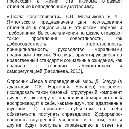
происходит в жизни. Эта аксиома отражает
отношение к определенному фатализму.
«Шкала совестливости» В.В. Мельни­кова и Л.Т.
Ямпольского предназначена для исследования
отношения к социальным и этическим нормам и
требованиям. Высокие значения по шкале отражают
такие проявления совестливости, как
добросовестность, ответственность,
принципиальность, руководство моральными
правилами в жизни. Это лица, ориентирующиеся на
нравственный стандарт и социальные ожидания, как
правило, с хорошим самоконтролем и
саморегуляцией
[
Васильева, 2013
]
.
Опросник «Вера в справедливый мир» Д. Клауди (в
адаптации С.К. Нартовой- Бочавер) позволяет
исследовать такой базовый структурный компонент
личности как «веру в справедливый мир», который
воспроизводит в себе, как минимум, три адаптивные
функции: 1) принятие субъектом на себя
обязательств поступать справедливо; 2)сформиро-
ванность внутренней уверенности в том, что и
другие будут поступать справедливо в ответ на