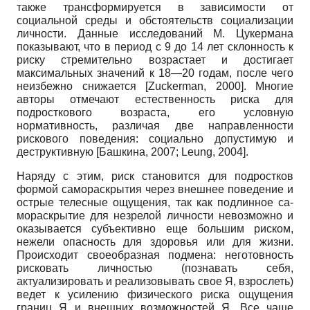
также трансформируется в зависимости от
социальной среды и обстоятельств социализации
личности. Данные исследований М. Цукермана
показывают, что в период с 9 до 14 лет склонность к
риску стремительно возрастает и достигает
максимальных значений к 18—20 годам, после чего
неизбежно снижается
[
Zuckerman, 2000
]
. Многие
авторы отмечают естественность риска для
подросткового возраста, его условную
нормативность, различая две направленности
рискового поведения: социально допустимую и
деструктивную
[
Башкина, 2007
;
Leung, 2004
]
.
Наряду с этим, риск становится для подростков
формой самораскрытия через внешнее поведение и
острые телесные ощущения, так как подлинное са­
мораскрытие для незрелой личности невозможно и
оказывается субъективно еще большим риском,
нежели опасность для здоровья или для жизни.
Происходит своеобразная подмена: неготовность
рисковать личностью (познавать себя,
актуализировать и реализовывать свое Я, взрослеть)
ведет к усилению физического риска ощущения
границ Я и внешних возможностей Я. Все чаще