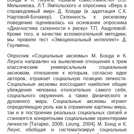
Мельникова, Л.Т. Ямполь­ского и опросника «Вера в
справедливый мир» Д. Клауди (в адаптация С.К.
Нартовой-Бочавер). Склонность к рисковому
поведению оценивалась на основании опросника
«Диагностика склонности к риску» Т.П. Авдуловой.
Кроме того, в качестве вспомогательной методики,
мы провели тест «Эмоциональный интеллект» Д.
Гоулмена.
Опросник «Социальные аксиомы» М. Бонда и К.
Леунга направлен на выявление отношения к трем
классическим универсальным социальным
аксиомам, отношение к которым, согласно идее
авторов, отражает социальную позицию личности.
Социальные аксиомы воссоздают наиболее общие
убеждения человека относительно самого себя,
социального окружения, а также физического и
духовного мира. Социальные аксиомы играют
определяющую роль как в отражении картины мира,
так и в построении реальных социальных связей и
становятся конкретными социальными ориентирами
личности
[
Татарко, 2008
;
Leung, 2004
]
. М. Бонд и К.
Леунг, обобщая и систематизируя социальные