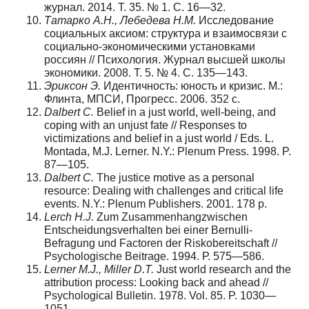
журнал. 2014. Т. 35. № 1. С. 16—32.
Татарко А.Н., Лебедева Н.М.
Исследование
социальных аксиом: структура и вза­имосвязи с
социально-экономическими установками
россиян // Психология. Жур­нал высшей школы
экономики. 2008. Т. 5. № 4. С. 135—143.
Эриксон Э.
Идентичность: юность и кризис. М.:
Флинта, МПСИ, Прогресс. 2006. 352 с.
Dalbert C.
Belief in a just world, well-being, and
coping with an unjust fate // Responses to
victimizations and belief in a just world / Eds. L.
Montada, M.J. Lerner. N.Y.: Plenum Press. 1998. P.
87—105.
Dalbert C.
The justice motive as a personal
resource: Dealing with challenges and crit­ical life
events. N.Y.: Plenum Publishers. 2001. 178 p.
Lerch H.J.
Zum Zusammenhangzwischen
Entscheidungsverhalten bei einer Bernulli-
Befragung und Factoren der Riskobereitschaft //
Psychologische Beitrage. 1994. Р. 575—586.
Lerner M.J., Miller D.T.
Just world research and the
attribution process: Looking back and ahead //
Psychological Bulletin. 1978. Vol. 85. P. 1030—
1051.