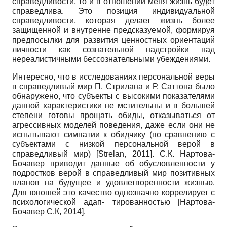
справедливости, то и в отношении меня жизнь будет
справедлива. Это позиция индивидуальной
справедливости, которая делает жизнь более
защищенной и внутренне предсказуемой, формируя
предпосылки для развития ценностных ориентаций
личности как сознательной надстройки над
нереалистичными бессознательными убеждениями.
Интересно, что в исследованиях персональной веры
в справедливый мир П. Стрилана и Р. Саттона было
обнаружено, что субъекты с высокими показателями
данной характеристики не мстительны и в большей
степени готовы прощать обиды, отказываться от
агрессивных моделей поведения, даже если они не
испытывают симпатии к обидчику (по сравнению с
субъектами с низкой персональной верой в
справедливый мир)
[
Strelan, 2011
]
. С.К. Нартова-
Бочавер приводит данные об обусловленности у
подростков верой в справедливый мир позитивных
планов на будущее и удовлетворенности жизнью.
Для юношей это качество однозначно коррелирует с
психологической адап- тированностью
[
Нартова­
Бочавер С.К, 2014
]
.