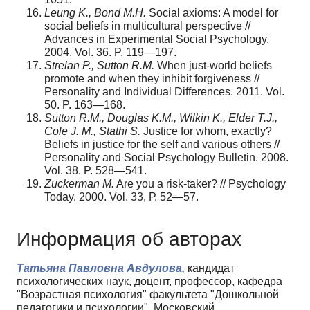
Leung K., Bond M.H.
Social axioms: A model for
social beliefs in multicultural per­spective //
Advances in Experimental Social Psychology.
2004. Vol. 36. P. 119—197.
Strelan P., Sutton R.M.
When just-world beliefs
promote and when they inhibit for­giveness //
Personality and Individual Differences. 2011. Vol.
50. P. 163—168.
Sutton R.M., Douglas K.M., Wilkin K., Elder T.J.,
Cole J. M., Stathi S.
Justice for whom, exactly?
Beliefs in justice for the self and various others //
Personality and Social Psychology Bulletin. 2008.
Vol. 38. P. 528—541.
Zuckerman M.
Are you a risk-taker? // Psychology
Today. 2000. Vol. 33, Р. 52—57.
Информация об авторах
Татьяна Павловна Авдулова,
кандидат
психологических наук, доцент, профессор, кафедра
"Возрастная психология" факультета "Дошкольной
педагогики и психологии", Московский