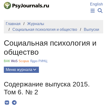
Перейти к основному содержанию
English
НОВОСТИ
Главная
Журналы
ИЗДАНИЯ
Социальная психология и общество
Выпуски
АВТОРЫ
ПОДАТЬ РУКОПИСЬ
Социальная психология и
БАЗА ЗНАНИЙ
КЛЮЧЕВЫЕ СЛОВА
общество
Регистрация
Вход
ВАК
WoS
Scopus
Ядро РИНЦ
Меню журнала
Выпуски
Содержание выпуска 2015.
О Журнале
Том 6. № 2
Миссия
Редколлегия