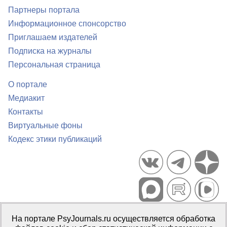
Партнеры портала
Информационное спонсорство
Приглашаем издателей
Подписка на журналы
Персональная страница
О портале
Медиакит
Контакты
Виртуальные фоны
Кодекс этики публикаций
Портал психологических изданий PsyJournals.ru, 2007–2026
На портале PsyJournals.ru осуществляется обработка
Правила использования материалов