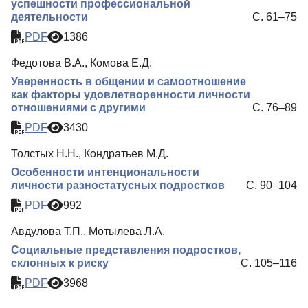
успешности профессиональной
деятельности
С. 61–75
PDF
1386
Федотова В.А., Комова Е.Д.
Уверенность в общении и самоотношение
как факторы удовлетворенности личности
отношениями с другими
С. 76–89
PDF
3430
Толстых Н.Н., Кондратьев М.Д.
Особенности интенциональности
личности разностатусных подростков
С. 90–104
PDF
992
Авдулова Т.П., Мотылева Л.А.
Социальные представления подростков,
склонных к риску
С. 105–116
PDF
3968