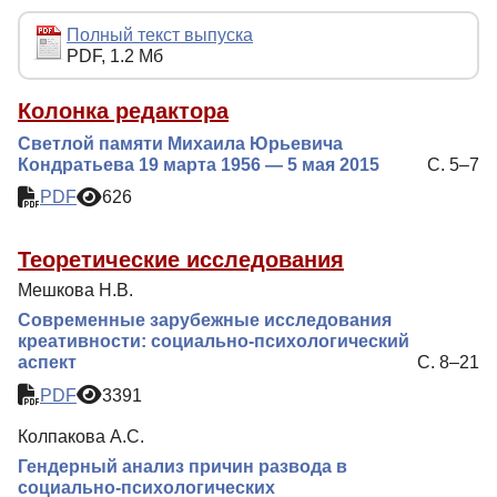
Редакционная политика
Полный текст выпуска
PDF, 1.2 Мб
Индексирование
Для авторов
Колонка редактора
Cветлой памяти Михаила Юрьевича
Рубрики
Кондратьева 19 марта 1956 — 5 мая 2015
С. 5–7
Подписка
PDF
626
Контакты
Теоретические исследования
Мешкова Н.В.
Современные зарубежные исследования
креативности: социально-психологический
аспект
С. 8–21
PDF
3391
Колпакова А.С.
Гендерный анализ причин развода в
социально-психологических