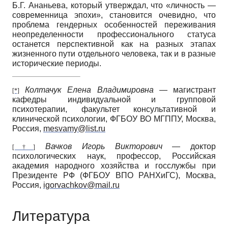
Б.Г. Ананьева, который утверждал, что «личность —
современница эпохи», становится очевидно, что
проблема гендерных особенностей переживания
неопределенности профессионального статуса
останется перспективной как на разных этапах
жизненного пути отдельного человека, так и в разные
исторические периоды.
Колтачук Елена Владимировна
— магистрант
[*]
кафедры индивидуальной и групповой
психотерапии, факультет консультативной и
клинической психологии, ФГБОУ ВО МГППУ, Москва,
Россия,
mesvamy@list.ru
Вачков Игорь Викторович
— доктор
[†]
психологических наук, профессор, Российская
академия народного хозяйства и госслужбы при
Президенте РФ (ФГБОУ ВПО РАНХиГС), Москва,
Россия,
igorvachkov@mail.ru
Литература