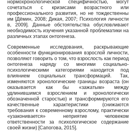
нормо­хронологической специфичностью, могут
сочетаться с кризисами возрастного или
профессионального развития, но не тождественны
им
[
Дёмин, 2008
;
Дикая, 2007
;
Психология личности
в, 2009
]
. Данные обстоятельства обусловливают
необходимость изучения указанной проблематики на
различных этапах онтогенеза.
Современные исследования, раскрывающие
особенности функционирования взрослой личности,
позволяют говорить о том, что взрослость как период
онтогенеза наряду со многими социально-
психологическими категориями находится под
влиянием социальных трансформаций. Так,
изменяются хронологические границы возраста (он
оказывается как бы «зажатым» между
удлинившимся взрослением и хронологически
обозначенной старостью) и трансформируются его
качественные характеристики (снижаются
требования к современному взрослому, практически
«узаконивается» неприятие человеком
ответственности за психологическое содержание
своей жизни)
[
Сапогова, 2015
]
.