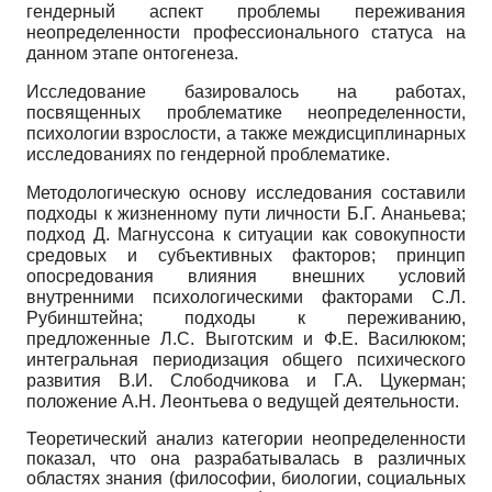
гендерный аспект проблемы переживания
неопределенности профессионального статуса на
данном этапе онтогенеза.
Исследование базировалось на работах,
посвященных проблематике неопределенности,
психологии взрослости, а также междисциплинарных
исследованиях по гендерной проблематике.
Методологическую основу исследования составили
подходы к жизненному пути личности Б.Г. Ананьева;
подход Д. Магнуссона к ситуации как совокупности
средовых и субъективных факторов; принцип
опосредования влияния внешних условий
внутренними психологическими факторами С.Л.
Рубинштей­на; подходы к переживанию,
предложенные Л.С. Выготским и Ф.Е. Василюком;
интегральная периодизация общего психического
развития В.И. Слободчикова и Г.А. Цукерман;
положение А.Н. Леонтье­ва о ведущей деятельности.
Теоретический анализ категории неопределенности
показал, что она разрабатывалась в различных
областях знания (философии, биологии, социальных