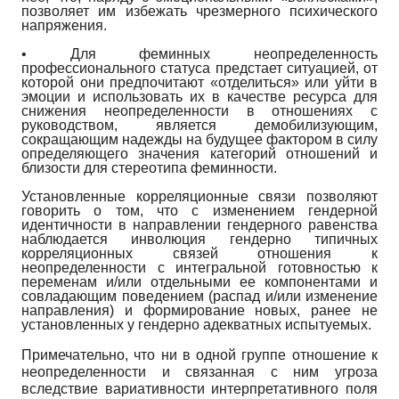
позволяет им избежать чрезмерного психического
напряжения.
• Для феминных неопределенность
профессионального статуса предстает ситуацией, от
которой они предпочитают «отделиться» или уйти в
эмоции и использовать их в качестве ресурса для
снижения неопределенности в отношениях с
руководством, является демоби­лизующим,
сокращающим надежды на будущее фактором в силу
определяющего значения категорий отношений и
близости для стереотипа феминности.
Установленные корреляционные связи позволяют
говорить о том, что с изменением гендерной
идентичности в направлении гендерного равенства
наблюдается инволюция гендерно типичных
корреляционных связей отношения к
неопределенности с интегральной готовностью к
переменам и/или отдельными ее компонентами и
совладающим поведением (распад и/или изменение
направления) и формирование новых, ранее не
установленных у гендерно адекватных испытуемых.
Примечательно, что ни в одной группе отношение к
неопределенности и связанная с ним угроза
вследствие вариативности интерпретативного поля