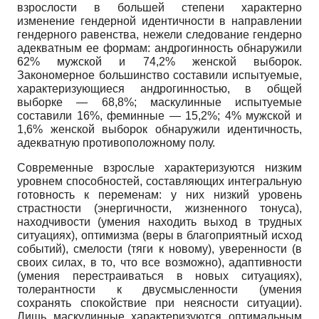
взрослости в большей степени характерно
изменение гендерной идентичности в направлении
гендерного равенства, нежели следование гендерно
адекватным ее формам: андрогинность обнаружили
62% мужской и 74,2% женской выборок.
Закономерное большинство составили испытуемые,
характеризующиеся андрогинностью, в общей
выборке — 68,8%; маскулинные испытуемые
составили 16%, феминные — 15,2%; 4% мужской и
1,6% женской выборок обнаружили идентичность,
адекватную противоположному полу.
Современные взрослые характеризуются низким
уровнем способностей, составляющих интегральную
готовность к переменам: у них низкий уровень
страстности (энергичности, жизненного тонуса),
находчивости (умения находить выход в трудных
ситуациях), оптимизма (веры в благоприятный исход
событий), смелости (тяги к новому), уверенности (в
своих силах, в то, что все возможно), адаптивности
(умения перестраиваться в новых ситуациях),
толерантности к двусмысленности (умения
сохранять спокойствие при неясности ситуации).
Лишь маскулинные характеризуются оптимальным