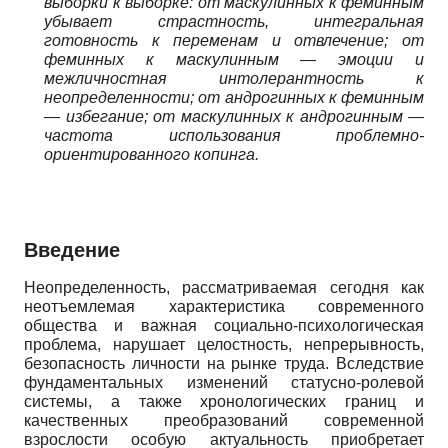
выборки к выборке: от маскулинных к феминным
убывает страстность, интегральная
готовность к переменам и отвлечение; от
феминных к маскулин­ным — эмоции и
межличностная интолерантность к
неопределенности; от ан­дрогинных к феминным
— избегание; от маскулинных к андрогинным —
частота использования проблемно-
ориентированного копинга.
Введение
Неопределенность, рассматриваемая сегодня как
неотъемлемая характеристика современного
общества и важная социально-психологическая
проблема, нарушает целостность, непрерывность,
безопасность личности на рынке труда. Вследствие
фундаментальных изменений статусно-ролевой
системы, а также хронологических границ и
качественных преобразований современной
взрослости особую актуальность приобретает