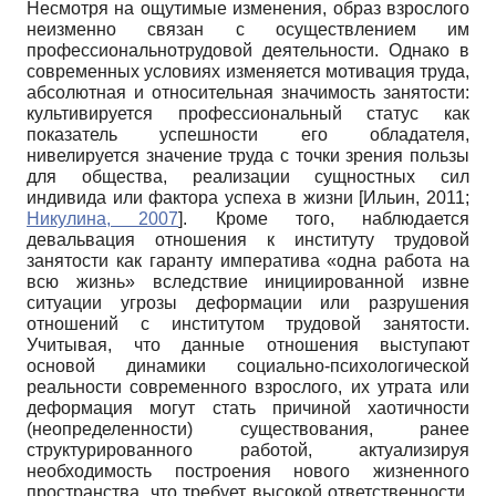
Несмотря на ощутимые изменения, образ взрослого
неизменно связан с осуществлением им
профессионально­трудовой деятельности. Однако в
современных условиях изменяется мотивация труда,
абсолютная и относительная значимость занятости:
культивируется профессиональный статус как
показатель успешности его обладателя,
нивелируется значение труда с точки зрения пользы
для общества, реализации сущностных сил
индивида или фактора успеха в жизни
[
Ильин, 2011
;
Никулина, 2007
]
. Кроме того, наблюдается
девальвация отношения к институту трудовой
занятости как гаранту императива «одна работа на
всю жизнь» вследствие инициированной извне
ситуации угрозы деформации или разрушения
отношений с институтом трудовой занятости.
Учитывая, что данные отношения выступают
основой динамики социально-психологической
реальности современного взрослого, их утрата или
деформация могут стать причиной хаотичности
(неопределенности) существования, ранее
структурированного работой, актуализируя
необходимость построения нового жизненного
пространства, что требует высокой ответственности,