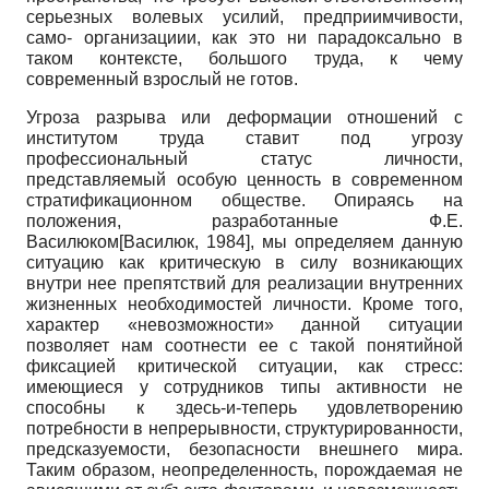
серьезных волевых усилий, предприимчивости,
само- организациии, как это ни парадоксально в
таком контексте, большого труда, к чему
современный взрослый не готов.
Угроза разрыва или деформации отношений с
институтом труда ставит под угрозу
профессиональный статус личности,
представляемый особую ценность в современном
стратификационном обществе. Опираясь на
положения, разработанные Ф.Е.
Василюком
[
Василюк, 1984
]
, мы определяем данную
ситуацию как критическую в силу возникающих
внутри нее препятствий для реализации внутренних
жизненных необходимостей личности. Кроме того,
характер «невозможности» данной ситуации
позволяет нам соотнести ее с такой понятийной
фиксацией критической ситуации, как стресс:
имеющиеся у сотрудников типы активности не
способны к здесь-и-теперь удовлетворению
потребности в непрерывности, структурирован­ности,
предсказуемости, безопасности внешнего мира.
Таким образом, неопределенность, порождаемая не