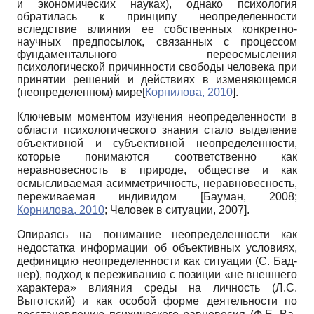
и экономических науках), однако психология
обратилась к принципу неопределенности
вследствие влияния ее собственных конкретно-
научных предпосылок, связанных с процессом
фундаментального переосмысления
психологической причинности свободы человека при
принятии решений и действиях в изменяющемся
(неопределенном) мире
[
Корнилова, 2010
]
.
Ключевым моментом изучения неопределенности в
области психологического знания стало выделение
объективной и субъективной неопределенности,
которые понимаются соответственно как
неравновесность в природе, обществе и как
осмысливаемая асимметричность, неравновесность,
переживаемая индивидом
[
Бауман, 2008
;
Корнилова, 2010
;
Человек в ситуации, 2007
]
.
Опираясь на понимание неопределенности как
недостатка информации об объективных условиях,
дефиницию неопределенности как ситуации (С. Бад-
нер), подход к переживанию с позиции «не внешнего
характера» влияния среды на личность (Л.С.
Выготский) и как особой форме деятельности по