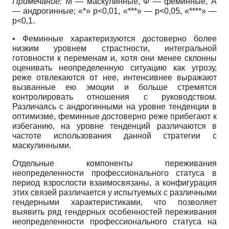
Примечание:
М — маскулинные, Ф — феминные, А
— андрогинные; «*»
p
<0,01,
«***» —
p
<0,05,
«****» —
p
<0,1.
• Феминные характеризуются достоверно более
низким уровнем страстности, интегральной
готовности к переменам и, хотя они менее склонны
оценивать неопределенную ситуацию как угрозу,
реже отвлекаются от нее, интенсивнее выражают
вызванные ею эмоции и больше стремятся
контролировать отношения с руководством.
Различаясь с андрогинными на уровне тенденции в
оптимизме, феминные достоверно реже прибегают к
избеганию, на уровне тенденций различаются в
частоте использования данной стратегии с
маскулинными.
Отдельные компоненты переживания
неопределенности профессионального статуса в
период взрослости взаимосвязаны, а конфигурация
этих связей различается у испытуемых с различными
гендерными характеристиками, что позволяет
выявить ряд гендерных особенностей переживания
неопределенности профессионального статуса на