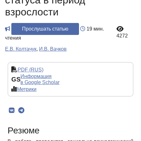
статуса в период
взрослости
Прослушать статью
19 мин.
4272
чтения
Е.В. Колтачук
,
И.В. Вачков
PDF (RUS)
Информация
GS
в Google Scholar
Метрики
Резюме