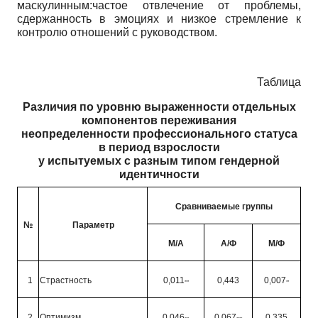
маскулинным:частое отвлечение от проблемы,
сдержанность в эмоциях и низкое стремление к
контролю отношений с руководством.
Таблица
Различия по уровню выраженности отдельных
компонентов переживания
неопределенности профессионального статуса
в период взрослости
у испытуемых с разным типом гендерной
идентичности
Сравниваемые группы
№
Параметр
М/А
А/Ф
М/Ф
1
Страстность
0,011
0,443
0,007
***
**
2
Оптимизм
0,046
0,067
0,335