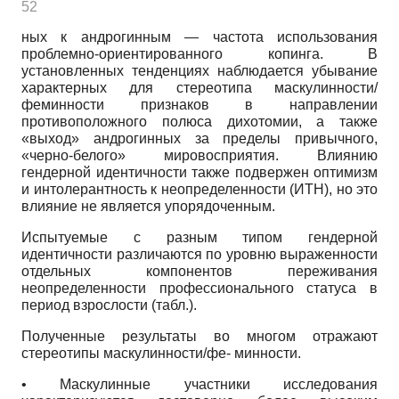
52
ных к андрогинным — частота использования
проблемно-ориентированного копинга. В
установленных тенденциях наблюдается убывание
характерных для стереотипа маскулинности/
феминности признаков в направлении
противоположного полюса дихотомии, а также
«выход» андрогинных за пределы привычного,
«черно-белого» мировосприятия. Влиянию
гендерной идентичности также подвержен оптимизм
и интолерантность к неопределенности (ИТН), но это
влияние не является упорядоченным.
Испытуемые с разным типом ген­дерной
идентичности различаются по уровню выраженности
отдельных компонентов переживания
неопределенности профессионального статуса в
период взрослости (табл.).
Полученные результаты во многом отражают
стереотипы маскулинности/фе- минности.
• Маскулинные участники исследования