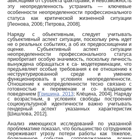
ависящими от субъекта факторами, и невозможность
эту неопределенность устранить — ключевые
особенности неопределенности профессионального
статуса как критической жизненной ситуации
[
Леонова, 2006
;
Петрова, 2008
]
.
Наряду с объективным, следует учитывать
субъективный аспект ситуации, поскольку речь идет
не о реальных событиях, а об их предвосхищении и
оценке. Субъективный аспект ситуации
неопределенности профессионального статуса
приобретает особую значимость, поскольку личность
вынуждена обращаться к са- модетерминации, что
предъявляет особые требования к ее отношению к
неструктурированной среде и умению
функционировать в условиях неопределенности.
Отношение к неопределенности тесно связано с
готовностью к переменам и со- владающим
поведением
[
Гришина, 2013
;
Клёцина, 2004
]
. Наряду
с возрастным, в условиях свободы построения
социокультурной идентичности важно учитывать
гендерный аспект указанных характеристик
[
Шишлова, 2012
]
.
Анализ имеющихся исследований по указанной
проблематике показал, что большинство сотрудников
переживают угрозу потери работы как тяжелое,
болезненное событие, сопровождаемое всеми