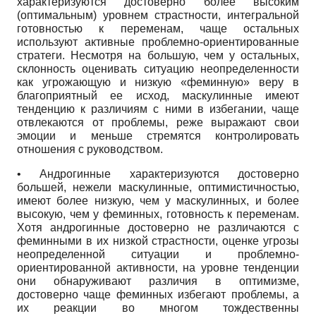
характеризуются достоверно более высоким
(оптимальным) уровнем страстности, интегральной
готовностью к переменам, чаще остальных
используют активные проблемно-ориентированные
стратеги. Несмотря на большую, чем у остальных,
склонность оценивать ситуацию неопределенности
как угрожающую и низкую «феминную» веру в
благоприятный ее исход, маскулинные имеют
тенденцию к различиям с ними в избегании, чаще
отвлекаются от проблемы, реже выражают свои
эмоции и меньше стремятся контролировать
отношения с руководством.
• Андрогинные характеризуются достоверно
большей, нежели маскулинные, оптимистичностью,
имеют более низкую, чем у маскулинных, и более
высокую, чем у феминных, готовность к переменам.
Хотя андрогинные достоверно не различаются с
феминными в их низкой страстности, оценке угрозы
неопределенной ситуации и проблемно-
ориентированной активности, на уровне тенденции
они обнаруживают различия в оптимизме,
достоверно чаще феминных избегают проблемы, а
их реакции во многом тождественны