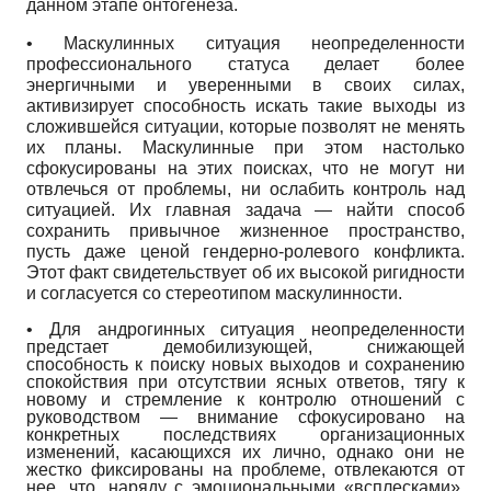
данном этапе онтогенеза.
• Маскулинных ситуация неопределенности
профессионального статуса делает более
энергичными и уверенными в своих силах,
активизирует способность искать такие выходы из
сложившейся ситуации, которые позволят не менять
их планы. Маскулинные при этом настолько
сфокусированы на этих поисках, что не могут ни
отвлечься от проблемы, ни ослабить контроль над
ситуацией. Их главная задача — найти способ
сохранить привычное жизненное пространство,
пусть даже ценой гендерно-ролевого конфликта.
Этот факт свидетельствует об их высокой ригидности
и согласуется со стереотипом маскулинности.
• Для андрогинных ситуация неопределенности
предстает демобилизующей, снижающей
способность к поиску новых выходов и сохранению
спокойствия при отсутствии ясных ответов, тягу к
новому и стремление к контролю отношений с
руководством — внимание сфокусировано на
конкретных последствиях организационных
изменений, касающихся их лично, однако они не
жестко фиксированы на проблеме, отвлекаются от
нее, что, наряду с эмоциональными «всплесками»,