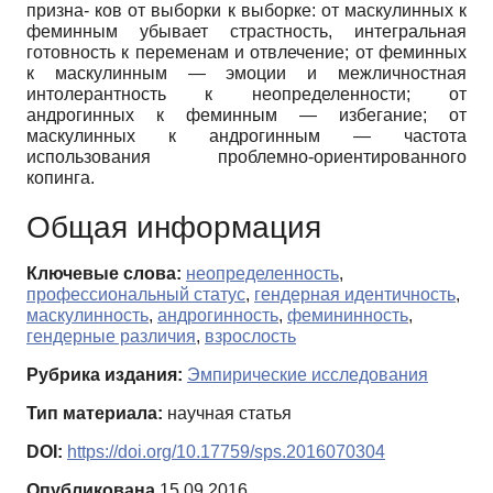
призна- ков от выборки к выборке: от маскулинных к
феминным убывает страстность, интегральная
готовность к переменам и отвлечение; от феминных
к маскулинным — эмоции и межличностная
интолерантность к неопределенности; от
андрогинных к феминным — избегание; от
маскулинных к андрогинным — частота
использования проблемно-ориентированного
копинга.
Общая информация
Ключевые слова:
неопределенность
,
профессиональный статус
,
гендерная идентичность
,
маскулинность
,
андрогинность
,
фемининность
,
гендерные различия
,
взрослость
Рубрика издания:
Эмпирические исследования
Тип материала:
научная статья
DOI:
https://doi.org/10.17759/sps.2016070304
Опубликована
15.09.2016