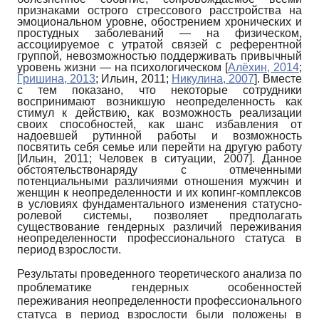
признаками острого стрессового расстройства на
эмоциональном уровне, обострением хронических и
простудных заболеваний — на физическом,
ассоциируемое с утратой связей с референтной
группой, невозможностью поддерживать привычный
уровень жизни — на психологическом
[
Алёхин, 2014
;
Гришина, 2013
;
Ильин, 2011
;
Никулина, 2007
]
. Вместе
с тем показано, что некоторые сотрудники
воспринимают возникшую неопределенность как
стимул к действию, как возможность реализации
своих способностей, как шанс избавления от
надоевшей рутинной работы и возможность
посвятить себя семье или перейти на другую работу
[
Ильин, 2011
;
Человек в ситуации, 2007
]
. Данное
обстоятельствонаряду с отмеченными
потенциальными различиями отношения мужчин и
женщин к неопределенности и их копинг-комплексов
в условиях фундаментального изменения статусно-
ролевой системы, позволяет предполагать
существование гендерных различий переживания
неопределенности профессионального статуса в
период взрослости.
Результаты проведенного теоретического анализа по
проблематике гендер­ных особенностей
переживания неопределенности профессионального
статуса в период взрослости были положены в