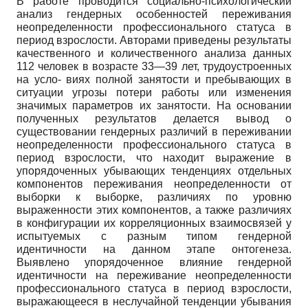
В работе проводится социально-психологический
анализ гендерных особенностей переживания
неопределенности профессионального статуса в
период взрослости. Авторами приведены результаты
качественного и количественного анализа данных
112 человек в возрасте 33—39 лет, трудоустроенных
на усло- виях полной занятости и пребывающих в
ситуации угрозы потери работы или изменения
значимых параметров их занятости. На основании
полученных результатов делается вывод о
существовании гендерных различий в переживании
неопределенности профессионального статуса в
период взрослости, что находит выражение в
упорядоченных убывающих тенденциях отдельных
компонентов переживания неопределенности от
выборки к выборке, различиях по уровню
выраженности этих компонентов, а также различиях
в конфигурации их корреляционных взаимосвязей у
испытуемых с разным типом гендерной
идентичности на данном этапе онтогенеза.
Выявлено упорядоченное влияние гендерной
идентичности на переживание неопределенности
профессионального статуса в период взрослости,
выражающееся в неслучайной тенденции убывания