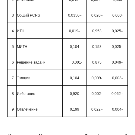
***
****
3
Общий
PCRS
0,0350
0,020
0,000
***
***
*
4
ИТН
0,019
0,953
0,025
***
***
5
МИТН
0,104
0,158
0,025
***
6
Решение задачи
0,001
0,875
0,049
*
***
7
Эмоции
0,104
0,009
0,003
**
**
8
Избегание
0,920
0,002
0,062
**
****
9
Отвлечение
0,199
0,022
0,004
***
**