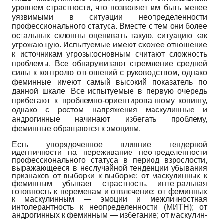
уровнем страстности, что позволяет им быть менее
уязвимыми в ситуации неопределенности
профессионального статуса. Вместе с тем они более
остальных склонны оценивать такую. ситуацию как
угрожающую. Испытуемые имеют схожее отношение
к источникам угрозы:основным считают сложность
проблемы. Все обнаруживают стремление средней
силы к контролю отношений с руководством, однако
феминные имеют самый высокий показатель по
данной шкале. Все испытуемые в первую очередь
прибегают к проблемно-ориентированному копингу,
однако с ростом напряжения маскулинные и
андрогинные начинают избегать проблему,
феминные обращаются к эмоциям.
Есть упорядоченное влияние ген­дерной
идентичности на переживание неопределенности
профессионального статуса в период взрослости,
выражающееся в неслучайной тенденции убывания
признаков от выборки к выборке: от маскулинных к
феминным убывает страстность, интегральная
готовность к переменам и отвлечение; от феминных
к маскулинным — эмоции и межличностная
интолерантность к неопределенности (МИТН); от
андрогинных к феминным — избегание; от маскулин-