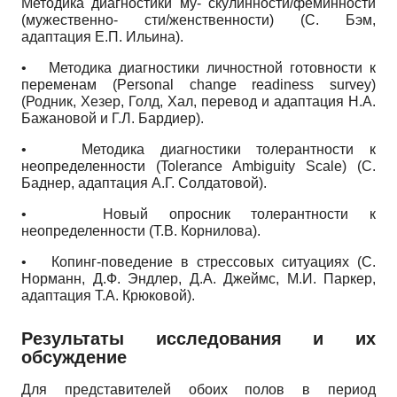
Методика диагностики му- скулинности/феминности
(мужественно- сти/женственности) (С. Бэм,
адаптация Е.П. Ильина).
•
Методика диагностики личностной готовности к
переменам
(
Personal
change
readiness
survey
)
(Родник, Хезер, Голд, Хал, перевод и адаптация Н.А.
Бажано­вой и Г.Л. Бардиер).
•
Методика диагностики толерантности к
неопределенности
(
Tolerance
Ambiguity
Scale
)
(С.
Баднер, адаптация А.Г. Солдатовой).
•
Новый опросник толерантности к
неопределенности (Т.В. Корнилова).
•
Копинг-поведение в стрессовых ситуациях (С.
Норманн, Д.Ф. Эндлер, Д.А. Джеймс, М.И. Паркер,
адаптация Т.А. Крюковой).
Результаты исследования и их
обсуждение
Для представителей обоих полов в период