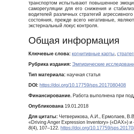
транспортом испытывают повышенное эмоцио
саморегуляции для его снижения и стабили
водителей различных стратегий агрессивно
состояния, прежде всего негативные, являют
экстернальный локус контроля.
Общая информация
Ключевые слова:
когнитивные карты
,
страте
Рубрика издания:
Эмпирические исследован
Тип материала:
научная статья
DOI:
https://doi.org/10.17759/sps.2017080408
Финансирование.
Работа выполнена при под
Опубликована
19.01.2018
Для цитаты:
Четверикова, А.И., Ермолаев, В.
«Driving Anger Expression Inventory» («DAX») 
8
(4), 107–122.
https://doi.org/10.17759/sps.2017