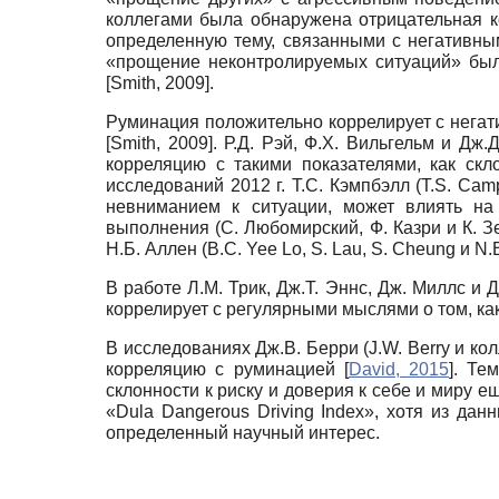
коллегами была обнаружена отрицательная 
определенную тему, связанными с негативн
«прощение неконтролируемых ситуаций» был
[
Smith, 2009
]
.
Руминация положительно коррелирует с негат
[
Smith, 2009
]
. Р.Д. Рэй, Ф.Х. Вильгельм и Дж.
корреляцию с такими показателями, как скл
исследований 2012 г. Т.С. Кэмпбэлл
(T.S. Cam
невниманием к ситуации, может влиять на 
выполнения (С. Любомирский, Ф. Казри и К. 
Н.Б. Аллен
(B.C. Yee Lo, S. Lau, S. Cheung
и
N.B
В работе Л.М. Трик, Дж.Т. Эннс, Дж. Миллс и 
коррелирует с регулярными мыслями о том, ка
В исследованиях Дж.В. Берри
(J.W. Berry
и ко
корреляцию с руминацией
[
David, 2015
]
. Те
склонности к риску и доверия к себе и миру
«Dula Dangerous Driving Index»,
хотя из дан
определенный научный интерес.