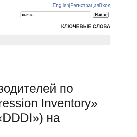
English
|
Регистрация
Вход
КЛЮЧЕВЫЕ СЛОВА
водителей по
ession Inventory»
(«DDDI») на