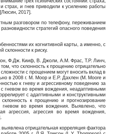
внимание трех психических состояний: страха,
 и страх, и гнев приводили к усилению работы
[
Люсин, 2017
]
.
иятным разговором по телефону, переживанием
 разновидности стратегий опасного поведения
бенностями их когнитивной карты, а именно, с
 склонности к риску.
сон, Ф.Дж. Кииф, В. Джоли, А.М. Фрас, Т.Р. Линч,
 том, что склонность к прощению отрицательно
о сложности с прощением могут вносить вклад в
но в 2008 г. М. Моор и Е.Р. Дахлен
(M. Moore
и
нностью к гневу и агрессивному поведению за
т с гневом во время вождения, неадаптивными
оррелирует с адаптивными и конструктивными
 склонность к прощению и прогнозирование
и гневом во время вождения. Выявлено, что
щая агрессия, агрессия во время вождения,
]
.
а выявлена отрицательная корреляция фактора
 работе 2005 г. Л.Я. Том­сон
(L.Y. Thompson)
с