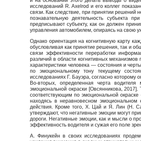
и на основании этого делать выводы о вид
исследований
R. Axelrod
и его коллег показа
связи. Как следствие, при принятии решений 
познавательную деятельность субъекта пр
предписывают субъекту, как он должен прин
управления автомобилем, опираясь на свою у
Однако ориентация на когнитивную карту ка
обусловливая как принятие решения, так и общ
связи эффективности переработки информац
различий в области когнитивных механизмов 
характеристики человека — состояния и черты
по эмоциональному тону текущему состоян
исследованиях Г. Бауэра, согласно которому 
Во-вторых, определенная черта водителя 
эмоциональной окраски
[
Овсянникова, 2017
]
.
соответствующим по эмоциональной окраске 
находясь в неравновесном эмоциональном с
действия. Кроме того, Х. Цай и Я. Лин
(H. C
утверждают, что негативные эмоции могут при
дороги. Негативные эмоции, как и мысли о пр
эффективность водителя и сужая его поле зрен
А. Финукейн в своих исследованиях проде