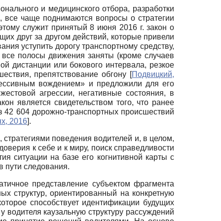
нального и медицинского отбора, разработки
е, все чаще поднимаются вопросы о стратегии
тому служит принятый 8 июня 2016 г. закон о
их друг за другом действий, которые привели
ания уступить дорогу транспортному средству,
все полосы движения заняты (кроме случаев
ой дистанции или бокового интервала, резкое
шествия, препятствование обгону
[
Подвицкий,
рессивным вождением» и предложили для его
естовой агрессии, негативные состояния, в
кон является свидетельством того, что ранее
из 42 604 дорожно-транспортных происшествий
х, 2016
]
.
, стратегиями поведения водителей и, в целом,
оверия к себе и к миру, поиск справедливости
тия ситуации на базе его когнитивной карты с
в пути следования.
матичное представление субъектом фрагмента
ых структур, ориентированный на конкретную
оторое способствует идентификации будущих
у водителя каузальную структуру рассуждений