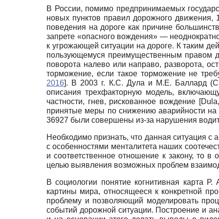
В России, помимо предпринимаемых государс
новых пунктов правил дорожного движения, 1
поведения на дороге как причине большинств
запрете «опасного вождения» — неоднократно
к угрожающей ситуации на дороге. К таким де
пользующемуся преимущественным правом дв
поворота налево или направо, разворота, ос
торможение, если такое торможение не треб
2016
]
. В 2003 г. К.С. Дула и М.Е. Баллард
(C
описания трехфак­торную модель, включающ
частности, гнев, рискованное вождение
[
Dula
принятые меры по снижению аварийности на д
36927 были совершены из-за нарушения води
Необходимо признать, что данная ситуация с а
с особенностями менталитета наших соотечест
и соответственное отношение к закону, то в 
целью выявления возможных проблем взаимоде
В социологии понятие когнитивная карта Р.
картины мира, относящееся к конкретной пр
проблему и позволяющий моделировать проц
событий дорожной ситуации. Построение и ан