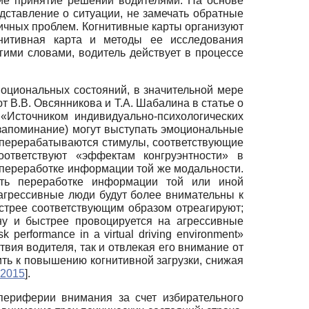
ие принятие решений водителями. На основе
едставление о ситуации, не замечать обратные
личных проблем. Когнитивные карты организуют
гнитивная карта и методы ее исследования
угими словами, водитель действует в процессе
оциональных состояний, в значительной мере
 В.В. Овсянни­кова и Т.А. Шабалина в статье о
«Источником индивидуально-психологических
 запоминание) могут выступать эмоциональные
о перерабатываются стимулы, соответствующие
оответствуют «эффектам конгруэнтности» в
к переработке информации той же модальности.
вать переработке информации той или иной
 агрессивные люди будут более внимательны к
стрее соответствующим образом отреагируют;
ну и быстрее провоцируется на агрессивные
sk performance in a virtual driving environment»
вия водителя, так и отвлекая его внимание от
ить к повышению когнитивной загрузки, снижая
 2015
]
.
ериферии внимания за счет избирательного