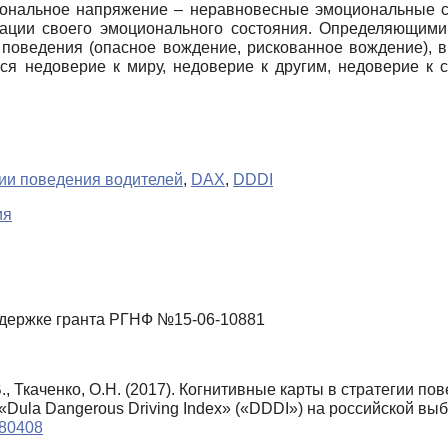
нальное напряжение – неравновесные эмоциональные с
зации своего эмоционального состояния. Определяющими
го поведения (опасное вождение, рискованное вождение)
ся недоверие к миру, недоверие к другим, недоверие к 
гии поведения водителей
,
DAX
,
DDDI
ия
держке гранта РГНФ №15-06-10881
В., Ткаченко, О.Н. (2017). Когнитивные карты в стратегии 
и «Dula Dangerous Driving Index» («DDDI») на российской вы
080408