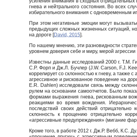
усиления внимания в сходных отрицательных п
гнева и нейтрального состояния. Во всех слу
избирательного внимания с одновременным 
При этом негативные эмоции могут вызыватьс
предыдущих сложных жизненных ситуаций, но 
на дороге
[
David, 2015
]
.
По нашему мнению, эти разновидности стратег
уровнем доверия себе и миру, мерой агрессии
Известны данные исследований 2000 г. Т.М. Ги
С.Р. Форп и Дж.Л. Бучлер
(J.W. Carson, F.J. Kee
коррелирует со склонностью к гневу, а также 
агрессивное и рискованное поведение на доро
E.R. Dahlen)
исследовали связь между склон
рулем на основании самоотчетов. Было показ
формами выражения гнева, рискованным вожд
реакциями во время вождения. Иерархичес
последствий своих действий отрицательно 
склонность к прощению отрицательно корре
«агрессивные предупреждения» (мигание фара
Кроме того, в работе 2012 г. Дж.Р. Вебб, К.С. Д
«прощение других» с агрессивным поведени