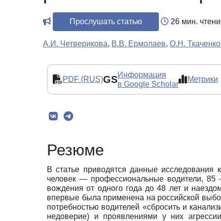
Прослушать статью
26 мин. чтени
А.И. Четверикова
,
В.В. Ермолаев
,
О.Н. Ткаченко
Информация
GS
PDF (RUS)
Метрики
в Google Scholar
Резюме
В статье приводятся данные исследования к
человек — профессиональные водители, 85 —
вождения от одного года до 48 лет и наездо
впервые была применена на российской выбор
потребностью водителей «сбросить и канализ
недоверие) и проявлениями у них агресси