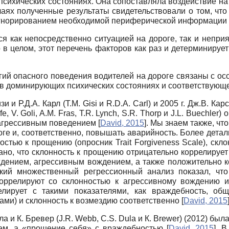
сихических состояниях. Она сопоставляла воздействие на 
чаях полученные результаты свидетельствовали о том, что
игнорированием необходимой периферической информации
я как непосредственно ситуацией на дороге, так и непр
в целом, этот перечень факторов как раз и детерминирует
ий опасного поведения водителей на дороге связаны с осо
 в доминирующих психических состояниях и соответствующей
зи и Р.Д.А. Карл
(T.M. Gisi
и
R.D.A. Carl)
и 2005 г. Дж.В. Кар
fe, V. Goli, A.M. Fras, T.R. Lynch, S.R. Thorp
и
J.L. Buechler)
о
с агрессивным поведением
[
David, 2015
]
. Мы знаем также, чт
ге и, соответственно, повышать аварийность. Более деталь
ностью к прощению (опросник
Trait Forgiveness Scale),
скло
ано, что склонность к прощению отрицательно коррелируе
ением, агрессивным вождением, а также положительно к
кий множественный регрессионный анализ показал, что
коррелируют со склонностью к агрессивному вождению 
лирует с такими показателями, как враждебность, об
ми) и склонность к возмездию соответственно
[
David, 2015
ула и К. Бревер
(J.R. Webb, C.S. Dula
и К.
Brewer)
(2012) был
ем, а «прощение себя» с враждебностью
[
David, 2015
]
. В