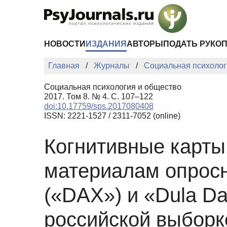
Перейти к основному содержанию
НОВОСТИ
ИЗДАНИЯ
АВТОРЫ
ПОДАТЬ РУКО
Главная
Журналы
Социальная психолог
Социальная психология и общество
2017. Том 8. № 4. С. 107–122
doi:10.17759/sps.2017080408
ISSN: 2221-1527 / 2311-7052 (online)
Когнитивные карты
материалам опросни
(«DAX») и «Dula Da
российской выборк