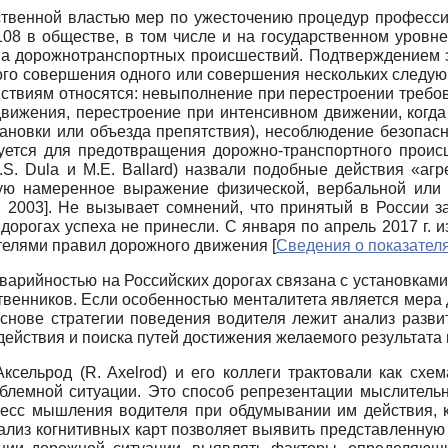
твенной властью мер по ужесточению процедур профессио
08 в обществе, в том числе и на государственном уровн
а дорожно­транспортных происшествий. Подтверждением э
го совершения одного или совершения нескольких следующ
йствиям относятся: невыполнение при перестроении требов
ижения, перестроение при интенсивном движении, когда 
тановки или объезда препятствия), несоблюдение безопасн
уется для предотвращения дорожно-транспортного проис
.S. Dula
и
M.E. Ballard)
назвали подобные действия «аг
ую намеренное выражение физической, вербальной или ж
, 2003
]
. Не вызывает сомнений, что принятый в России за
орогах успеха не принесли. С января по апрель 2017 г. 
телями правил дорожного движения
[
Сведения о показателя
варийностью на Российских дорогах связана с установками
венников. Если особенностью менталитета является мера д
основе стратегии поведения водителя лежит анализ разви
йствия и поиска путей достижения желаемого результата 
 Аксельрод
(R. Axelrod)
и его коллеги трактовали как схе
облемной ситуации. Это способ репрезентации мыслительн
есс мышления водителя при обдумывании им действия, к
ализ когнитивных карт позволяет выявить представленную 