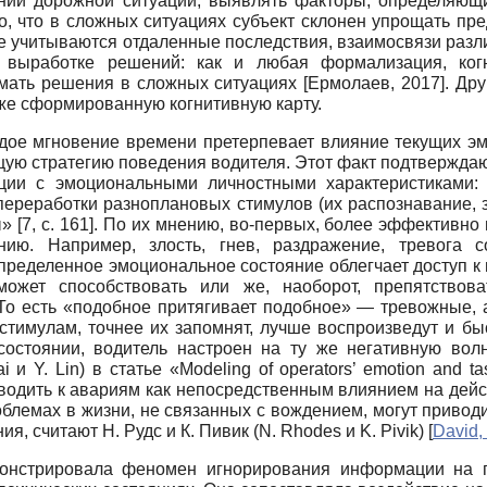
ении дорожной ситуации, выявлять факторы, определяющ
но, что в сложных ситуациях субъект склонен упрощать пр
не учитываются отдаленные последствия, взаимосвязи раз
и выработке решений: как и любая формализация, ко
имать решения в сложных ситуациях
[
Ермолаев, 2017
]
. Др
же сформированную когнитивную карту.
ждое мгновение времени претерпевает влияние текущих эм
ую стратегию поведения водителя. Этот факт подтверждают
ии с эмоциональными личностными характеристиками: 
переработки разноплановых стимулов (их распознавание,
» [7,
c.
161]. По их мнению, во-первых, более эффективн
ию. Например, злость, гнев, раздражение, тревога с
определенное эмоциональное состояние облегчает доступ 
может способствовать или же, наоборот, препятство
 То есть «подобное притягивает подобное» — тревожные,
стимулам, точнее их запомнят, лучше воспроизведут и бы
остоянии, водитель настроен на ту же негативную вол
ai
и
Y. Lin)
в статье
«Modeling of operators’ emotion and ta
водить к авариям как непосредственным влиянием на дейст
облемах в жизни, не связанных с вождением, могут привод
ия, считают Н. Рудс и К. Пивик
(N. Rhodes
и
K. Pivik)
[
David,
монстрировала феномен игнорирования информации на п