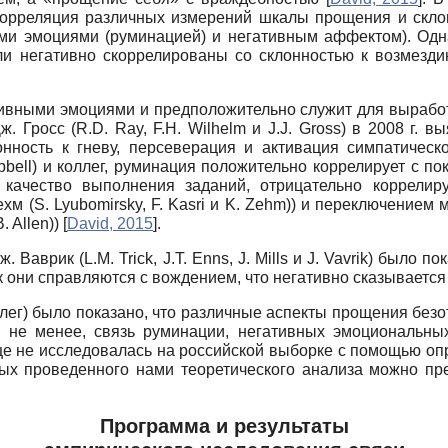
корреляция различных измерений шкалы прощения и скло
ыми эмоциями (руминацией) и негативным аффектом). Од
и негативно скоррелированы со склонностью к возмез
ивными эмоциями и предположительно служит для выработ
Дж. Гросс
(R.D. Ray, F.H. Wilhelm
и
J.J. Gross)
в 2008 г. в
онность к гневу, персеверация и активация симпатичес
pbell)
и коллег, руминация положительно коррелирует с по
качество выполнения заданий, отрицательно коррелир
Зехм
(S. Lyubomirsky, F. Kasri
и
K. Zehm))
и переключением ме
. Allen))
[
David, 2015
]
.
Дж. Ваврик
(L.M. Trick, J.T. Enns, J. Mills
и
J. Vavrik)
было пок
к они справляются с вождением, что негативно сказывается
ллег) было показано, что различные аспекты прощения без
м не менее, связь руминации, негативных эмоциональных
 еще не исследовалась на российской выборке с помощью о
ных проведенного нами теоретического анализа можно пр
Программа и результаты