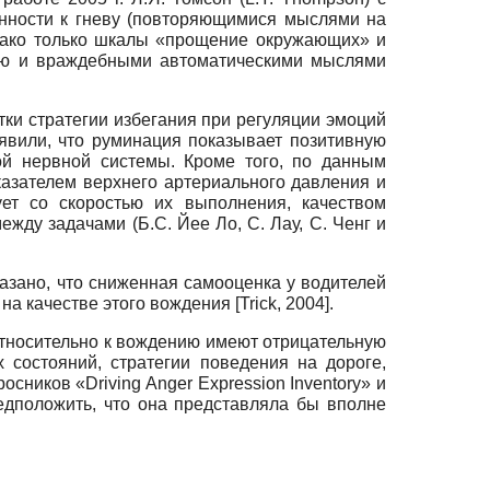
нности к гневу (повторяющимися мыслями на
нако только шкалы «прощение окружающих» и
дию и враждебными автоматическими мыслями
ки стратегии избегания при регуляции эмоций
ыявили, что руминация показывает позитивную
кой нервной системы. Кроме того, по данным
казателем верхнего артериального давления и
ует со скоростью их выполнения, качеством
жду задачами (Б.С. Йее Ло, С. Лау, С. Ченг и
азано, что сниженная самооценка у водителей
 на качестве этого вождения
[
Trick, 2004
]
.
относительно к вождению имеют отрицательную
 состояний, стратегии поведения на дороге,
просников
«Driving Anger Expression Inventory»
и
едположить, что она представляла бы вполне