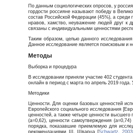
По данным социологических опросов, у россия
гордости россияне называют победу в Велик
состав Российской Федерации (45%), а среди п
нравов, хамство, неуважение людей друг к др
связаны с индивидуальными ценностями респ
Таким образом, целью данного исследования
Данное исследование является поисковым и не
Методы
Выборка и процедура
В исследовании приняли участие 402 студента у
онлайн в период
c
марта по апрель 2019 года.
Методики
Ценности. Для оценки базовых ценностей исп
Европейского социального исследования
[
Евр
ценностей, а также четыре ценности высшего 
(а=0,62), ценности самоутверждения (а=0,74
порядка, показавшие приемлемую для исслед
рекомендациями Ш. Шварца
[
Schwartz, 2003