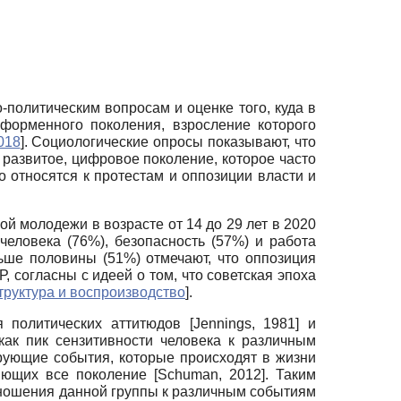
политическим вопросам и оценке того, куда в
еформенного поколения, взросление которого
018
]
. Социологические опросы показывают, что
 развитое, цифровое поколение, которое часто
 относятся к протестам и оппозиции власти и
й молодежи в возрасте от 14 до 29 лет в 2020
еловека (76%), безопасность (57%) и работа
ьше половины (51%) отмечают, что оппозиция
 согласны с идеей о том, что советская эпоха
труктура и воспроизводство
]
.
я политических аттитюдов
[
Jennings, 1981
]
и
ак пик сензитивности человека к различным
ирующие события, которые происходят в жизни
ляющих все поколение
[
Schuman, 2012
]
. Таким
тношения данной группы к различным событиям