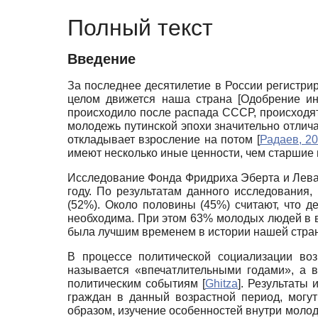
Полный текст
Введение
За последнее десятилетие в России регистри
целом движется наша страна
[
Одобрение ин
происходило после распада СССР, происходя
молодежь путинской эпохи значительно отлича
откладывает взросление на потом
[
Радаев, 2
имеют несколько иные ценности, чем старшие
Исследование Фонда Фридриха Эбер­та и Лев
году. По результатам данного исследования
(52%). Около половины (45%) считают, что 
необходима. При этом 63% молодых людей в во
была лучшим временем в истории нашей страны
В процессе политической социализации во
называется «впечатлительными годами», а 
политическим событиям
[
Ghitza
]
. Результаты 
граждан в данный возрастной период, мог
образом, изучение особенностей внутри моло