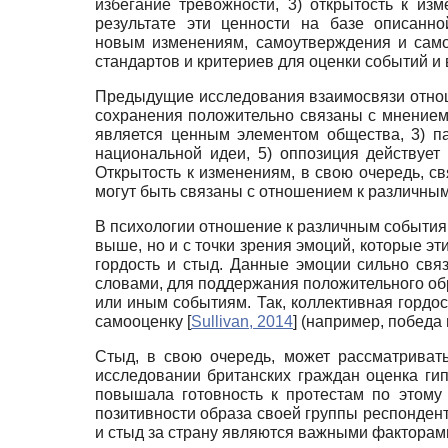
избегание тревожности, 3) открытость к из
результате эти ценности на базе описанн
новым изменениям, самоутверждения и само
стандартов и критериев для оценки событий и
Предыдущие исследования взаимосвязи отнош
сохранения положительно связаны с мнением о
является ценным элементом общества, 3) па
национальной идеи, 5) оппозиция действуе
Открытость к изменениям, в свою очередь, 
могут быть связаны с отношением к различным
В психологии отношение к различным событиям
выше, но и с точки зрения эмоций, которые э
гордость и стыд. Данные эмоции сильно свя
словами, для поддержания положительного об
или иным событиям. Так, коллективная гордо
самооценку
[
Sullivan, 2014
]
(например, победа 
Стыд, в свою очередь, может рассматривать
исследовании британских граждан оценка ги
повышала готовность к протестам по этом
позитивности образа своей группы респондент
и стыд за страну являются важными факторам