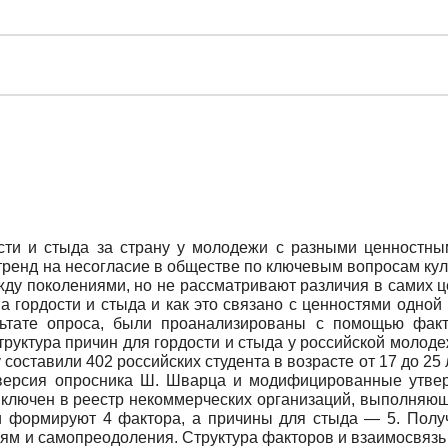
сти и стыда за страну у молодежи с разными ценностным
ренд на несогласие в обществе по ключевым вопросам куль
ду поколениями, но не рассматривают различия в самих це
а гордости и стыда и как это связано с ценностями одно
ьтате опроса, были проанализированы с помощью факт
руктура причин для гордости и стыда у российской молоде
составили 402 российских студента в возрасте от 17 до 25 
 версия опросника Ш. Шварца и модифицированные утвер
включен в реестр некоммерческих организаций, выполняющи
ти формируют 4 фактора, а причины для стыда — 5. Полу
ям и самопреодоления. Структура факторов и взаимосвязь