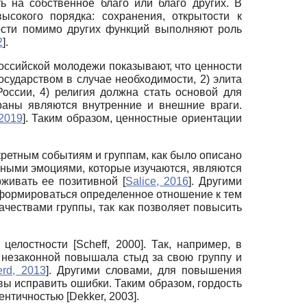
ь на собственное благо или благо других. В
сокого порядка: сохранения, открытости к
ости помимо других функций выполняют роль
2
]
.
ссийской молодежи показывают, что ценности
осударством в случае необходимости, 2) элита
оссии, 4) религия должна стать основой для
раны являются внутренние и внешние враги.
2019
]
. Таким образом, ценностные ориентации
кретным событиям и группам, как было описано
ьными эмоциями, которые изучаются, являются
рживать ее позитивной
[
Salice, 2016
]
. Другими
 формироваться определенное отношение к тем
чествами группы, так как позволяет повысить
е целостности
[
Scheff, 2000
]
. Так, например, в
 незаконной повышала стыд за свою группу и
rd, 2013
]
. Другими словами, для повышения
вы исправить ошибки. Таким образом, гордость
дентичностью
[
Dekker, 2003
]
.