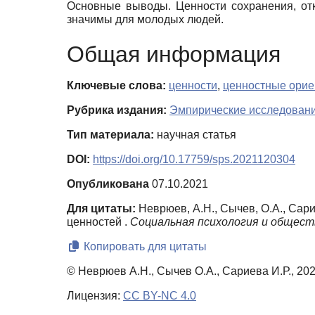
Основные выводы. Ценности сохранения, от
значимы для молодых людей.
Общая информация
Ключевые слова:
ценности
,
ценностные орие
Рубрика издания:
Эмпирические исследован
Тип материала:
научная статья
DOI:
https://doi.org/10.17759/sps.2021120304
Опубликована
07.10.2021
Для цитаты:
Неврюев, А.Н., Сычев, О.А., Сар
ценностей .
Социальная психология и общест
Копировать для цитаты
© Неврюев А.Н., Сычев О.А., Сариева И.Р., 20
Лицензия:
CC BY-NC 4.0