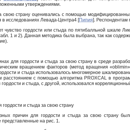
дложенными утверждениями.
ь за свою страну оценивались с помощью модифицированн
я в исследованиях Левада-Центра4
[
Пипия
]
. Респондентам 
ет чувство гордости или стыда по пятибалльной шкале Лик
абл. 1 и 2). Данная методика была выбрана, так как содерж
ие).
инах для гордости и стыда за свою страну в среде разраб
лическим вращением факторов (метод вращения «
oblimin
»
гордости и стыда использовалось многомерное шкалирова
м расстоянием с помощью алгоритма
PROXCAL
в програ
 гордости и стыда, с другой, использовался корреляционны
 гордости и стыда за свою страну
зных причин для гордости и стыда за свою страну бы
 представленные на рис. 1.