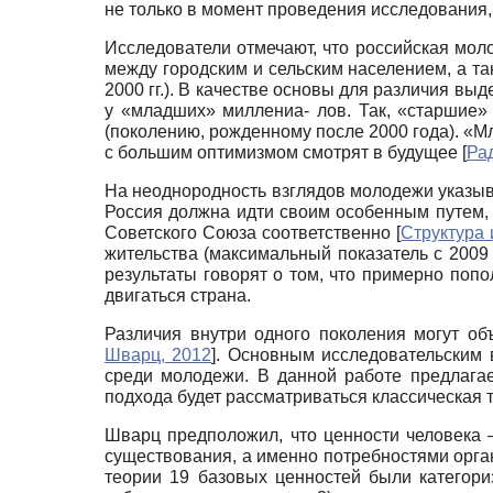
не только в момент проведения исследования,
Исследователи отмечают, что российская мол
между городским и сельским населением, а т
2000 гг.). В качестве основы для различия в
у «младших» миллениа- лов. Так, «старшие
(поколению, рожденному после 2000 года). «
с большим оптимизмом смотрят в будущее
[
Ра
На неоднородность взглядов молодежи указыв
Россия должна идти своим особенным путем, 
Советского Союза соответственно
[
Структура 
жительства (максимальный показатель с 2009 
результаты говорят о том, что примерно поп
двигаться страна.
Различия внутри одного поколения могут о
Шварц, 2012
]
. Основным исследовательским 
среди молодежи. В данной работе предлагае
подхода будет рассматриваться классическая 
Шварц предположил, что ценности человека 
существования, а именно потребностями орга
теории 19 базовых ценностей были категори