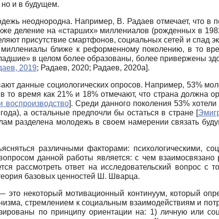
 но и в будущем.
одежь неоднородна. Например, В. Радаев отмечает, что в 
акже деление на «старших» миллениалов (рожденных в 19
ыделяют присутствие смартфонов, социальных сетей и спад 
» миллениалы ближе к реформенному поколению, в то в
Младшие» в целом более образованы, более привержены здо
даев, 2019
;
Радаев, 2020
;
Радаев, 2020а
]
.
ают данные социологических опросов. Например, 53% моло
в то время как 21% и 18% отмечают, что страна должна ор
и воспроизводство
]
. Среди данного поколения 53% хотели
года), а остальные предпочли бы остаться в стране
[
Эмиг
олам разделена молодежь в своем намерении связать буду
бъясняться различными факторами: психологическими, с
вопросом данной работы является: с чем взаимосвязано
тся рассмотреть ответ на исследовательский вопрос с то
теория базовых ценностей Ш. Шварца.
— это некоторый мотивационный континуум, который опр
низма, стремлением к социальным взаимодействиям и пот
зированы по принципу ориентации на: 1) личную или соц