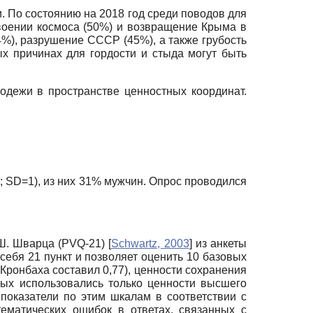
. По состоянию на 2018 год среди поводов для
воении космоса (50%) и возвращение Крыма в
54%), разрушение СССР (45%), а также грубость
х причинах для гордости и стыда могут быть
одежи в пространстве ценностных координат.
;
SD
=1), из них 31% мужчин. Опрос проводился
Ш. Шварца (
PVQ
-21)
[
Schwartz, 2003
]
из анкеты
 себя 21 пункт и позволяет оценить 10 базовых
Кронбаха составил 0,77), ценности сохранения
нных использовались только ценности высшего
показатели по этим шкалам в соответствии с
ематических ошибок в ответах, связанных с