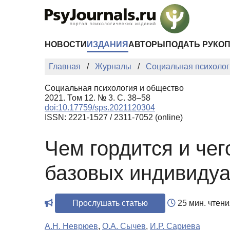
Перейти к основному содержанию
НОВОСТИ
ИЗДАНИЯ
АВТОРЫ
ПОДАТЬ РУКО
Главная
Журналы
Социальная психолог
Социальная психология и общество
2021. Том 12. № 3. С. 38–58
doi:10.17759/sps.2021120304
ISSN: 2221-1527 / 2311-7052 (online)
Чем гордится и че
базовых индивиду
Прослушать статью
25 мин. чтени
А.Н. Неврюев
,
О.А. Сычев
,
И.Р. Сариева