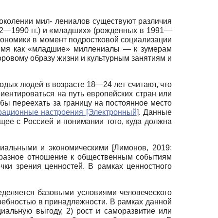
поколении мил- лениалов существуют различия
82—1990 гг.) и «младших» (рожденных в 1991—
экономики в момент подростковой социализации
ремя как «младшие» миллениалы — к зумерам
ровому образу жизни и культурным занятиям и
дых людей в возрасте 18—24 лет считают, что
иентироваться на путь европейских стран или
 бы переехать за границу на постоянное место
рационные настроения [Электронный
]
. Данные
щее с Россией и понимании того, куда должна
оциальными и экономическими
[
Лимонов, 2019
;
 разное отношение к общественным событиям
чки зрения ценностей. В рамках ценностного
еделяется базовыми условиями человеческого
ребностью в принадлежности. В рамках данной
иальную выгоду, 2) рост и саморазвитие или