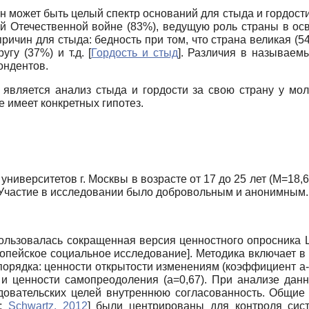
н может быть целый спектр оснований для стыда и гордости
ой Отечественной войне (83%), ведущую роль страны в ос
ричин для стыда: бедность при том, что страна великая (
угу (37%) и т.д.
[
Гордость и стыд
]
. Различия в называемы
ондентов.
 является анализ стыда и гордости за свою страну у мол
 имеет конкретных гипотез.
ниверситетов г. Москвы в возрасте от 17 до 25 лет (
M
=18,6
 Участие в исследовании было добровольным и анонимным.
ользовалась сокращенная версия ценностного опросника 
опейское социальное исследование
]
. Методика включает в
порядка: ценности открытости изменениям (коэффициент а-
) и ценности самопреодоления (а=0,67). При анализе да
овательских целей внутреннюю согласованность. Общие 
;
Schwartz, 2012
]
были центрированы для контроля сист