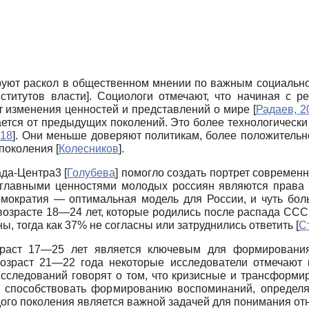
руют раскол в общественном мнении по важным социально-
ститутов власти
]
. Социологи отмечают, что начиная с р
т изменения ценностей и представлений о мире
[
Радаев, 2
ется от предыдущих поколений. Это более технологически
018
]
. Они меньше доверяют политикам, более положительно
 поколения
[
Колесников
]
.
ада-Центра3
[
Голубева
]
помогло создать портрет современно
, главными ценностями молодых россиян являются права ч
демократия — оптимальная модель для России, и чуть бол
зрасте 18—24 лет, которые родились после распада СССР,
, тогда как 37% не согласны или затруднились ответить
[
С
зраст 17—25 лет является ключевым для формировани
возраст 21—22 года некоторые исследователи отмечают к
исследований говорят о том, что кризисные и трансформ
ут способствовать формированию воспоминаний, опреде
дого поколения является важной задачей для понимания о