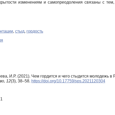
крытости изменениям и самопреодоления связаны с тем, 
нтации
,
стыд
,
гордость
ия
иева, И.Р. (2021). Чем гордится и чего стыдится молодежь 
во,
12
(3), 38–58.
https://doi.org/10.17759/sps.2021120304
21