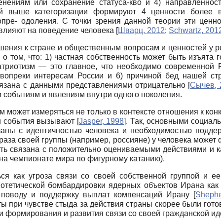
менениям или сохранение статуса-кво и 4) направленност
ой выше категоризации формируют 4 ценности более вы
пре- одоления. С точки зрения данной теории эти ценн
 влияют на поведение человека
[
Шварц, 2012
;
Schwartz, 201
ения к стране и общественным вопросам и ценностей у ро
 том, что: 1) частная собственность может быть изъята г
триотизм — это главное, что необходимо современной Р
т вопреки интересам России и 6) причиной бед нашей ст
связана с данными представлениями отрицательно
[
Сычев, 
 событиям и явлениям внутри одного поколения.
 может измеряться не только в контексте отношения к кон
ти события вызывают
[
Jasper, 1998
]
. Так, основными социал
заны с идентичностью человека и необходимостью подде
раза своей группы (например, россияне) у человека может
сть связана с положительно оцениваемыми действиями и ка
на чемпионате мира по фигурному катанию).
ся как угроза связи со своей собственной группой и е
потетической бомбардировки ядерных объектов Ирана как
у поводу и поддержку выплат компенсаций Ирану
[
Shephe
ы при чувстве стыда за действия страны скорее были гото
и формирования и развития связи со своей гражданской и