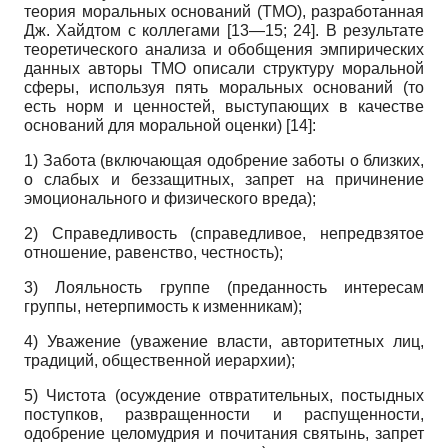
теория моральных оснований (ТМО), разработанная
Дж. Хайдтом с коллегами [13—15; 24]. В результате
теоретического анализа и обобщения эмпирических
данных авторы ТМО описали структуру моральной
сферы, используя пять моральных оснований (то
есть норм и ценностей, выступающих в качестве
оснований для моральной оценки)
[14]
:
1) Забота (включающая одобрение заботы о близких,
о слабых и беззащитных, запрет на причинение
эмоционального и физического вреда);
2) Справедливость (справедливое, не­предвзятое
отношение, равенство, честность);
3) Лояльность группе (преданность интересам
группы, нетерпимость к изменникам);
4) Уважение (уважение власти, авторитетных лиц,
традиций, общественной иерархии);
5) Чистота (осуждение отвратительных, постыдных
поступков, развращенности и распущенности,
одобрение целомудрия и почитания святынь, запрет