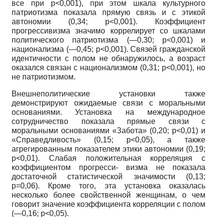
все при
p
<0,001), при этом шкала культурного
патриотизма показала прямую связь и с этикой
автономии (0,34;
p
<0,001). Коэффициент
прогрессивизма значимо коррелирует со шкалами
политического патриотизма (—0,30;
p
<0,001) и
национализма (—0,45;
p
<0,001). Связей гражданской
идентичности с полом не обнаружилось, а возраст
оказался связан с национализмом (0,31;
p
<0,001), но
не патриотизмом.
Внешнеполитические установки также
демонстрируют ожидаемые связи с моральными
основаниями. Установка на международное
сотрудничество показала прямые связи с
моральными основаниями «Забота» (0,20;
p
<0,01) и
«Справедливость» (0,15;
p
<0,05), а также
агрегированным показателем этики автономии (0,19;
p
<0,01). Слабая положительная корреляция с
коэффициентом прогресси- визма не показала
достаточной статистической значимости (0,13;
p
=0,06). Кроме того, эта установка оказалась
несколько более свойственной женщинам, о чем
говорит значение коэффициента корреляции с полом
(—0,16;
p
<0,05).