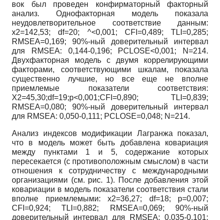
вок был проведен конфирматорный факторный
анализ. Однофакторная модель показала
неудовлетворительное соответствие данным:
х2=142,53;
df
=20; ^<0,001;
CFI
=0,489;
TLI
=0,285;
RMSEA
=0,169; 90%-ный доверительный интервал
для
RMSEA
: 0,144-0,196;
PCLOSE
<0,001;
N
=214.
Двухфакторная модель с двумя коррелирующими
факторами, соответствующими шкалам, показала
существенно лучшие, но все еще не вполне
приемлемые показатели соответствия:
X
2=45,30;
df
=19;
p
<0,001;
CFI
=0,890;
TLI
=0,839;
RMSEA
=0,080; 90%-ный доверительный интервал
для
RMSEA
: 0,050-0,111;
PCLOSE
=0,048;
N
=214.
Анализ индексов модификации Лагранжа показал,
что в модель может быть добавлена ковариация
между пунктами 1 и 5, содержание которых
пересекается (с противоположным смыслом) в части
отношения к сотрудничеству с международными
организациями (см. рис. 1). После добавления этой
ковари­ации в модель показатели соответствия стали
вполне приемлемыми: х2=36,27;
df
=18;
p
=0,007;
CFI
=0,924;
TLI
=0,882;
RMSEA
=0,069; 90%-ный
доверительный интервал для
RMSEA
: 0,035-0,101;