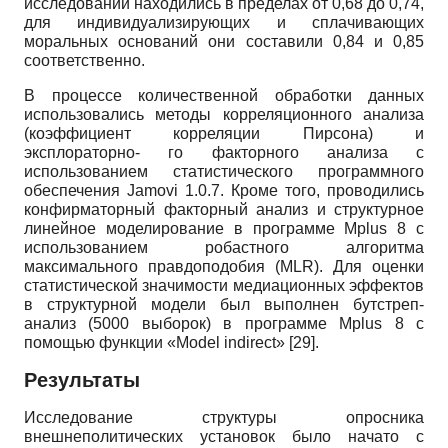
исследовании находились в пределах от 0,68 до 0,74,
для индивидуализирующих и сплачивающих
моральных оснований они составили 0,84 и 0,85
соответственно.
В процессе количественной обработки данных
использовались методы корреляционного анализа
(коэффициент корреляции Пирсона) и
эксплораторно- го факторного анализа с
использованием статистического программного
обеспечения
Jamovi
1.0.7. Кроме того, проводились
конфирматорный факторный анализ и структурное
линейное моделирование в программе
Mplus
8 с
использованием робастного алгоритма
максимального правдоподобия
(MLR).
Для оценки
статистической значимости медиационных эффектов
в структурной модели был выполнен бутстреп-
анализ (5000 выборок) в программе
Mplus
8 с
помощью функции «
Model
indirect
»
[29]
.
Результаты
Исследование структуры опросника
внешнеполитических установок было начато с