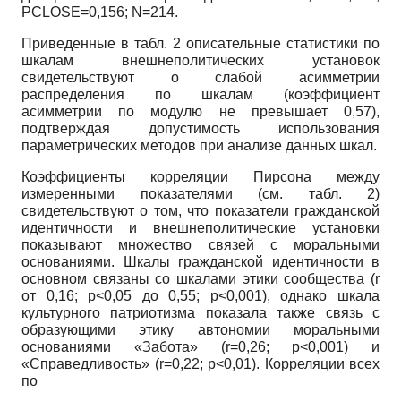
PCLOSE
=0,156;
N
=214.
Приведенные в табл. 2 описательные статистики по
шкалам внешнеполитических установок
свидетельствуют о слабой асимметрии
распределения по шкалам (коэффициент
асимметрии по модулю не превышает 0,57),
подтверждая допустимость использования
параметрических методов при анализе данных шкал.
Коэффициенты корреляции Пирсо­на между
измеренными показателями (см. табл. 2)
свидетельствуют о том, что показатели гражданской
идентичности и внешнеполитические установки
показывают множество связей с моральными
основаниями. Шкалы гражданской идентичности в
основном связаны со шкалами этики сообщества (
r
от 0,16;
p
<0,05 до 0,55;
p
<0,001), однако шкала
культурного патриотизма показала также связь с
образующими этику автономии моральными
основаниями «Забота» (
r
=0,26;
p
<0,001) и
«Справедливость» (
r
=0,22;
p
<0,01). Корреляции всех
по­