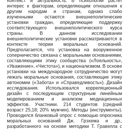
Контекст и актуальность. В психологии растет
интерес к факторам, определяющим отношения к
другим народам и странам, однако слабо
изученными остаются внешнеполитические
установки граждан, определяющие поддержку
соответствующего внешнеполитического курса
страны. В данном исследовании
внешнеполитические установки рассматриваются в
контексте теории моральных оснований.
Предполагается, что установка на вооруженное
соперничество связана с моральными основаниями,
составляющими этику сообщества («Лояльность»,
«Уважение», «Чистота»), и национализмом. В основе
установки на международное сотрудничество могут
лежать моральные основания, составляющие этику
автономии («Забота» и «Справедливость»). Дизайн
исследования. Использовался корреляционный
дизайн с последующим структурным линейным
моделированием и анализом медиационных
эффектов. Участники. 214 студентов (средний
возраст 25,18; 20% мужчин). Методы (инструменты).
Проводился бланковый опрос с помощью опросника
моральных оснований Дж. Грэхема и др.,
разработанного на основе методики Т. Гравелла с