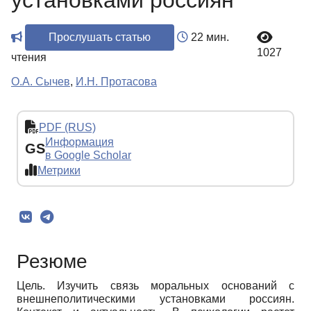
установками россиян
Прослушать статью
22 мин.
1027
чтения
О.А. Сычев
,
И.Н. Протасова
PDF (RUS)
Информация
GS
в Google Scholar
Метрики
Резюме
Цель. Изучить связь моральных оснований с
внешнеполитическими установками россиян.