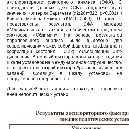
эксплораторного факторного анализа (ЭФА). О
пригодности данных для ЭФА свидетельствуют
значения критерия Бартлетта (х2(28)=322,
p
<0.001) и
Кайзера-Мейера-Олкина (
KMO
=0,683). В табл. 1
представлены результаты ЭФА методом
«Минимальных остатков» с облическим вращением
факторов «Облимин». На основе результатов
параллельного анализа было выделено два
коррелирующих между собой фактора (коэффициент
корреляции составил —0,22), объясняющих 38%
дисперсии. В первый фактор вошли четыре задания
шкалы установок на международное сотрудничество,
в то время как второй фактор образован из четырех
заданий, входящих в шкалу установок на
вооруженное соперничество.
Для дальнейшего анализа структуры опросника
внешнеполитических устано­