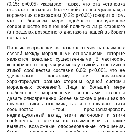
(0,15;
p
<0,05) указывает также, что эта установка
оказалась несколько более свойственна мужчинам, а
корреляция с возрастом (0,22;
p
<0,01) говорит о том,
что в большей мере одобряют вооруженное
соперничество во внешней политике лица старшего
(в пределах возрастного диапазона нашей выборки)
возраста.
Парные корреляции не позволяют учесть взаимных
связей между моральными основаниями, которые
являются довольно существенными. В частности,
коэффициент корреляции между этикой автономии и
этикой сообщества составил 0,66;
p
<0,001, что не
удивительно, поскольку эти показатели
характеризуют разные стороны единой системы
моральных оснований. Лица в большей мере
озабоченные моральными вопросами склонны
давать одновременно более высокие оценки как по
шкалам этики автономии, так и по шкалам этики
сообщества. Чтобы проанализировать
индивидуальный вклад этики автономии и этики
сообщества с учетом их взаимосвязи, а также
выявить возможные опосредованные отношения,
было проведено линейное структурное