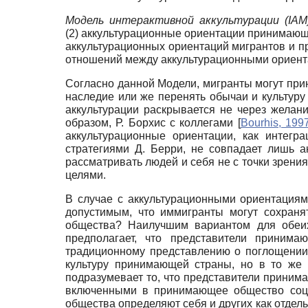
Модель интерактивной аккультурации (IAM
(2) аккультурационные ориентации принимающ
аккультурационных ориентаций мигрантов и п
отношений между аккультурационными ориент
Согласно данной Модели, мигранты могут прин
наследие или же перенять обычаи и культур
аккультурации раскрывается не через желан
образом, Р. Борхис с коллегами
[
Bourhis, 199
аккультурационные ориентации, как интегр
стратегиями Д. Берри, не совпадает лишь 
рассматривать людей и себя не с точки зрени
целями.
В случае с аккультурационными ориентациям
допустимым, что иммигранты могут сохраня
общества? Наилучшим вариантом для обеих
предполагает, что представители принима
традиционному представлению о поглощении
культуру принимающей страны, но в то же 
подразумевает то, что представители приним
включенными в принимающее общество социа
общества определяют себя и других как отдел