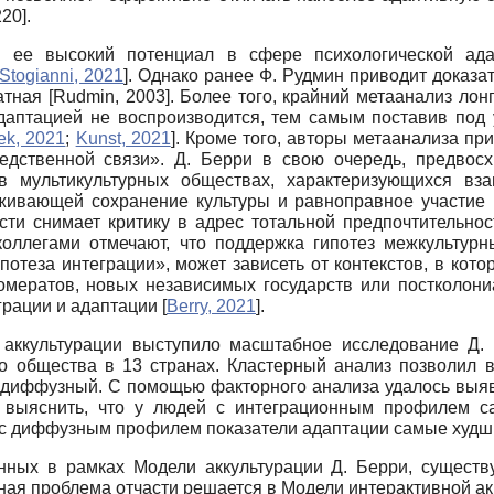
220]
.
 и ее высокий потенциал в сфере психологической ада
Stogianni, 2021
]
. Однако ранее Ф. Рудмин приводит доказате
ратная
[
Rudmin, 2003
]
. Более того, крайний метаанализ ло
даптацией не воспроизводится, тем самым поставив под
ek, 2021
;
Kunst, 2021
]
. Кроме того, авторы метаанализа пр
ледственной связи». Д. Берри в свою очередь, предвосх
 в мультикультурных обществах, характеризующихся вз
живающей сохранение культуры и равноправное участие 
сти снимает критику в адрес тотальной предпочтительнос
 коллегами отмечают, что поддержка гипотез межкультурн
потеза интеграции», может зависеть от контекстов, в кот
гломератов, новых независимых государств или постколони
еграции и адаптации
[
Berry, 2021
]
.
аккультурации выступило масштабное исследование Д.
о общества в 13 странах. Кластерный анализ позволил в
и диффузный. С помощью факторного анализа удалось выяв
ь выяснить, что у людей с интеграционным профилем с
ей с диффузным профилем показатели адаптации самые худ
нных в рамках Модели аккультурации Д. Берри, существу
нная проблема отчасти решается в Модели интерактивной а