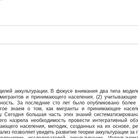
елей аккультурации. В фокусе внимания два типа модел
 мигрантов и принимающего населения, (2) учитывающие
льность. За последние сто лет было опубликовано более
огое знаем о том, как мигранты и принимающее населе
у. Сегодня большая часть этих знаний систематизирова
 чего назрела необходимость провести интегративный о
ающего населения, методик, созданных на их основе, ре
из позволяет увидеть развитие теории аккультурации за 
лениями исследователей аккультурации. Используем