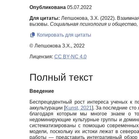
Опубликована
05.07.2022
Для цитаты:
Лепшокова, З.Х. (2022). Взаимн
вызовы.
Социальная психология и общество,
Копировать для цитаты
© Лепшокова З.Х., 2022
Лицензия:
CC BY-NC 4.0
Полный текст
Введение
Беспрецедентный рост интереса ученых к п
аккультурации
[
Kunst, 2021
]
. За последние сто
благодаря которым мы многое знаем о то
недоминирующие культурные группы и домини
систематизированы с помощью современных 
модели, поскольку их истоки лежат в северо
работы — представить интегративный обзор 