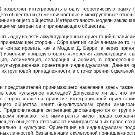
)
позволяет интегрировать в одну теоретическую рамку (
его общества и (3) межличностные и межгрупповые отноше
ринимающего общества. Интерактивность модели заключаетс
ациями мигрантов и принимающего общества.
ять одну из пяти аккультурационных ориентаций в зависим
у принимающей стороны. Обращает на себя внимание то, ч
ие контактировать, как в Модели Д. Берри, а через прин
7
]
изменили природу второго измерения аккультурации, сд
ация, ассимиляция, сепарация и аномия, в определенн
аккультурационная ориентация индивидуализма. Данная о
я их групповой принадлежности, а с точки зрения отдельно
и представителей принимающего населения здесь также 
ть свое культурное наследие? Допускаете ли вы, что и
 сторон является принятие интеграционной ориентац
ющего общества ценят бикультурализм среди иммигран
. Предпочитающие сегрегацию дистанцируются от групп и
время признают, что иммигранты имеют право сохранят
ающего общества отказывают иммигрантам в их праве сохра
льно и культурно. Ориентация на индивидуализм подр
ьных личностей, без апелляции к культурной принадлежно