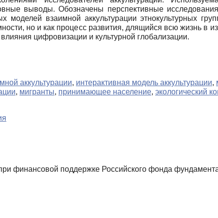
новные выводы. Обозначены перспективные исследования
х моделей взаимной аккультурации этнокультурных групп
ности, но и как процесс развития, длящийся всю жизнь в 
а влияния цифровизации и культурной глобализации.
мной аккультурации
,
интерактивная модель аккультурации
,
ации
,
мигранты
,
принимающее население
,
экологический ко
ия
ри финансовой поддержке Российского фонда фундамента