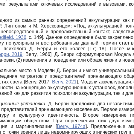
ами, результатами ключевых исследований и вызовами, к
дного из самых ранних определений аккультурации как 
. Линтоном и М. Херсковицем: «Под аккультурацией пон
 непосредственный и продолжительный контакт, следств
dfield, 1936
, с. 149]
. Данное определение было закреплен
ему популярным и востребованным данный термин стал в 
го психолога Д. Берри и его коллег [17; 18]. После м
рри, 2019
;
Berry, 1966
]
, Д. Берри сформулировал Модель а
ановки, (2) изменения в поведении или образе жизни в ново
ральное место в Модели Д. Берри и имеют универсальный 
едения мигрантов и представителей принимающего общес
стях света
[
Berry, 2017
;
Berry, 2021
]
. Модели аккультурации,
тности на концепцию аккультурационных установок, дополн
вной как для развития психологии аккультурации, так и для
ационные установки
. Д. Берри предложил два независим
 представителей принимающего населения. Первое измерен
туру и культурную идентичность. Второе измерение по
нимающим обществом. При пересечении этих двух изме
ляция и маргинализация
[
Berry, 1974а
]
. Предложенные ак
и с точки зрения лишь недоминирующих этнических групп