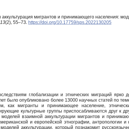
ая аккультурация мигрантов и принимающего населения: мод
13
(2), 55–73.
https://doi.org/10.17759/sps.2022130205
оследствиям глобализации и этнических миграций ярко 
 лет было опубликовано более 13000 научных статей по тем
м, как мигранты и принимающее население, этнически
рующие культурные группы приспосабливаются друг к друг
моделей взаимной аккультурации мигрантов и принимаю
американской и европейской этнографии, антропологии и 
моделей аккультурации, который познакомит русскоязыч