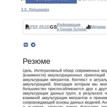
З.Х. Лепшокова
Информация
GS
PDF (RUS)
Метрики
в Google Scholar
Резюме
Цель. Интегративный обзор современных мод
(взаимности) аккультурационных ориентаций
аккультурации мигрантов. Контекст и актуа
аккультурацией, благодаря которым мы мн
большинство приспосабливаются друг к друг
аккультурации данных групп, в результате
взаимной аккультурации мигрантов и приним
сопровождающей основы данных моделей. Анал
и вызовов, стоящих перед будущими поко