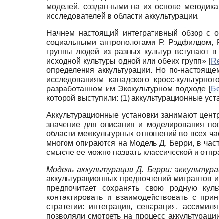
моделей, созданными на их основе методик
исследователей в области аккультурации.
Начнем настоящий интегративный обзор с о
социальными антропологами Р. Рэдфилдом, Р
группы людей из разных культур вступают в
исходной культуры одной или обеих групп»
[
Re
определения аккультурации. Но по-настоящ
исследованиям канадского кросс-культурно
разработанном им Экокультурном подходе
[
Бе
которой выступили: (1) аккультурационные уст
Аккультурационные установки занимают цент
значение для описания и моделирования пов
области межкультурных отношений во всех ча
многом опираются на Модель Д. Берри, в час
смысле ее можно назвать классической и отпра
Модель аккультурации Д. Берри: аккультур
аккультурационных предпочтений мигрантов и
предпочитает сохранять свою родную куль
контактировать и взаимодействовать с при
стратегии: интеграция, сепарация, ассими
позволяли смотреть на процесс аккультураци