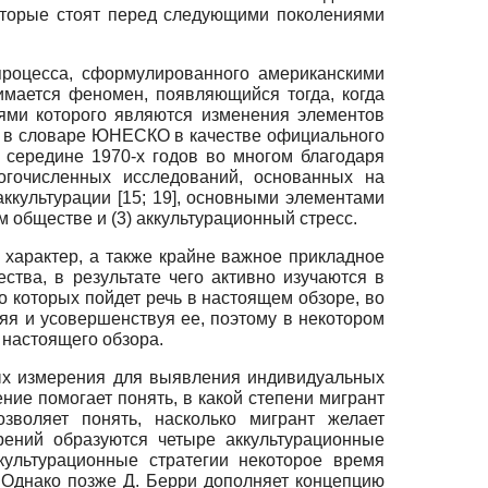
оторые стоят перед следующими поколениями
процесса, сформулированного американскими
имается феномен, появляющийся тогда, когда
иями которого являются изменения элементов
о в словаре ЮНЕСКО в качестве официального
середине 1970-х годов во многом благодаря
ногочисленных исследований, основанных на
ккультурации [15; 19], основными элементами
м обществе и (3) а
ккультурационный стресс.
характер, а также крайне важное прикладное
тва, в результате чего активно изучаются в
 о которых пойдет речь в настоящем обзоре, во
яя и усовершенствуя ее, поэтому в некотором
 настоящего обзора.
ых измерения для выявления индивидуальных
ие помогает понять, в какой степени мигрант
зволяет понять, насколько мигрант желает
рений образуются четыре аккультурационные
культурационные стратегии некоторое время
. Однако позже Д. Берри дополняет концепцию