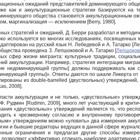
урационных ожиданий представителей доминирующего общес
же как и аккультурационные стратегии базируются на те
доминирующего общества становится аккультурационным о
лом, маргинализация — исключением
[
Berry, 1980
]
.
ных стратегий и ожиданий, Д. Берри разработал и методи
око используется во многих исследованиях, посвященны
даптирован на русский язык Н. Лебедевой и А. Татарко
[
Ле
бщества проведена З. Лепшоковой и А. Татарко
[
Лепшоков
ых сфер жизни мигранта: культурные традиции, социальна
ий аккультурации. Например, стратегия интеграции мигра
ние недоминирующей группы] должны поддерживать как св
минирующей группы]». Ответы даются по шкале Ликерта от
ированы из double-barrelled (двуствольных) утверждений
kas, 2008
]
.
ласти аккультурации и не только, «двуствольные» утверж
, Ф. Рудмин
[
Rudmin, 2009
]
, много лет участвующий в крити
ования «двуствольных» утверждений является то, что респ
водить к чрезмерному согласию и внутреннему противор
ьным» утверждениям можно «уловить» два измерения аккул
гии и бывшие редакторы ведущих в данной сфере журналов J
енные ограничения и предлагая другие способы измере
 позволяют «эффективно отличать наиболее адаптивную с