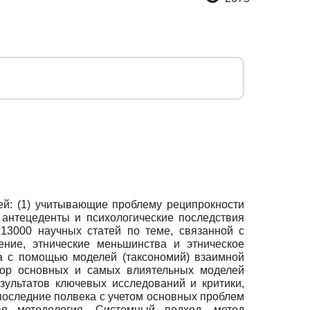
ей: (1) учитывающие проблему реципрокности
 антецеденты и психологические последствия
 13000 научных статей по теме, связанной с
ние, этнические меньшинства и этническое
на с помощью моделей (таксономий) взаимной
бзор основных и самых влиятельных моделей
зультатов ключевых исследований и критики,
последние полвека с учетом основных проблем
ая методология. Системный подход, метод