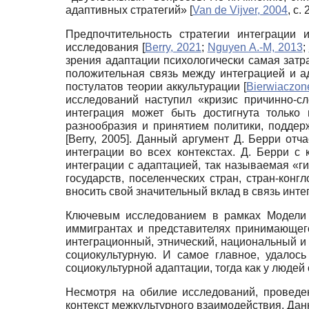
адаптивных стратегий»
[
Van de Vijver, 2004
, c. 
Предпочтительность стратегии интеграции
исследования
[
Berry, 2021
;
Nguyen A.-M, 2013
;
зрения адаптации психологически самая зат
положительная связь между интеграцией и а
постулатов теории аккультурации
[
Bierwiaczon
исследований наступил «кризис причинно-с
интеграция может быть достигнута только
разнообразия и принятием политики, поддер
[
Berry, 2005
]
. Данный аргумент Д. Берри отча
интеграции во всех контекстах. Д. Берри с
интеграции с адаптацией, так называемая «ги
государств, поселенческих стран, стран-кон
вносить свой значительный вклад в связь инт
Ключевым исследованием в рамках Модели 
иммигрантах и представителях принимающег
интеграционный, этнический, национальный 
социокультурную. И самое главное, удалос
социокультурной адаптации, тогда как у люд
Несмотря на обилие исследований, проведе
контекст межкультурного взаимодействия. Да