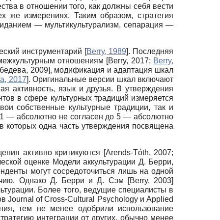
тва в отношении того, как должны себя вести
х же измерениях. Таким образом, стратегия
жиданием — мультикультурализм, сепарация —
ческий инструментарий
[
Berry, 1989
]
. Последняя
х межкультурным отношениям
[
Berry, 2017
;
Berry,
бедева, 2009
]
, модификация и адаптация шкал
а, 2017
]
. Оригинальные версии шкал включают
я активность, язык и друзья. В утверждения
нтов в сфере культурных традиций измеряется
ои собственные культурные традиции, так и
 1 — абсолютно не согласен до 5 — абсолютно
, в которых одна часть утверждения посвящена
дения активно критикуются
[
Arends-Tóth, 2007
;
ческой оценке Модели аккультурации Д. Берри,
онденты могут сосредоточиться лишь на одной
ечию. Однако Д. Берри и Д. Сэм
[
Berry, 2003
]
ьтурации. Более того, ведущие специалисты в
ournal of Cross-Cultural Psychology и Applied
ния, тем не менее одобрили использование
тратегию интеграции от других, обычно менее