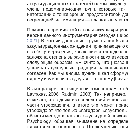
аккультурационных стратегий блоком аккульт
члены недоминирующих групп, которые так 
интеграции с точки зрения представителей 
сегрегацией, ассимиляция — плавильным кот
Помимо теоретической основы аккультурацион
версия данного инструментария сегодня шир
2021
]
. В России данный инструментарий был а
аккультурационных ожиданий принимающего о
в себя утверждения, касающиеся определенн
заложена степень выраженности двух измерен
следующим образом: «Я считаю, что [назва
усваивать культурные традиции [название до
согласен. Как мы видим, пункты шкал сформул
одному измерению, а другая — второму
[
Lavra
В литературе, посвященной измерениям в об
Lavrakas, 2008
;
Rudmin, 2003
]
. Так, например
отмечает, что одним из последствий использ
части утверждения, в итоге это может при
утверждают, что только благодаря «двуствол
области методологии кросс-культурной психоло
Psychology, обращая внимание на определ
«двуствольных» вопросов. По их мнению, они