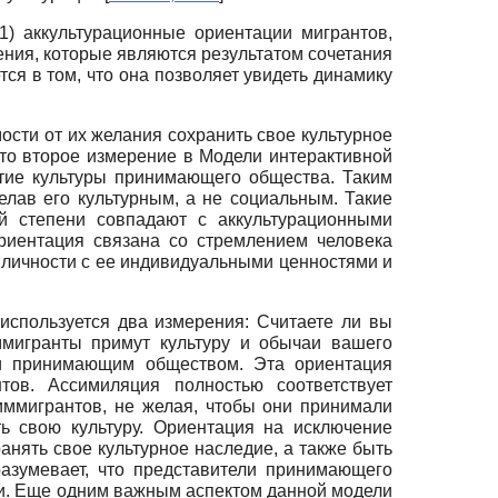
1) аккультурационные ориентации мигрантов,
ния, которые являются результатом сочетания
я в том, что она позволяет увидеть динамику
ости от их желания сохранить свое культурное
то второе измерение в Модели интерактивной
ятие культуры принимающего общества. Таким
елав его культурным, а не социальным. Такие
ой степени совпадают с аккультурационными
риентация связана со стремлением человека
й личности с ее индивидуальными ценностями и
используется два измерения: Считаете ли вы
ммигранты примут культуру и обычаи вашего
ии принимающим обществом. Эта ориентация
тов. Ассимиляция полностью соответствует
ммигрантов, не желая, чтобы они принимали
ь свою культуру. Ориентация на исключение
нять свое культурное наследие, а также быть
азумевает, что представители принимающего
сти. Еще одним важным аспектом данной модели