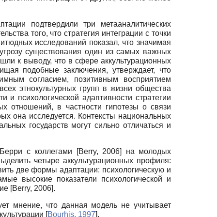
птации подтвердили три метааналитических
льства того, что стратегия интеграции с точки
нгитюдных исследований показал, что значимая
 угрозу существования один из самых важных
ишли к выводу, что в сфере аккультурационных
ищая подобные заключения, утверждает, что
аимным согласием, позитивным восприятием
всех этнокультурных групп в жизни общества
ти и психологической адаптивности стратегии
ых отношений, в частности гипотезы о связи
орых она исследуется. Контексты национальных
альных государств могут сильно отличаться и
 Берри с коллегами
[
Berry, 2006
]
на молодых
ыделить четыре аккультурационных профиля:
ить две формы адаптации: психологическую и
амые высокие показатели психологической и
шие
[
Berry, 2006
]
.
ет мнение, что данная модель не учитывает
ккультурации
[
Bourhis, 1997
]
.