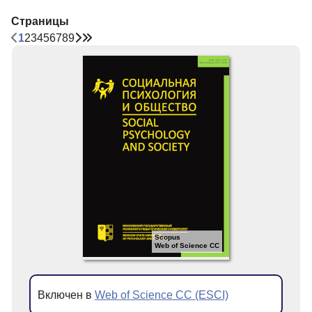
Страницы
1
2
3
4
5
6
7
8
9
Scopus
Web of Science CC
Включен в
Web of Science CC (ESCI)