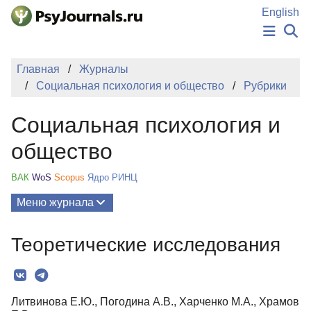
Перейти к основному содержанию
English
НОВОСТИ
Главная
Журналы
ИЗДАНИЯ
Социальная психология и общество
Рубрики
АВТОРЫ
ПОДАТЬ РУКОПИСЬ
Социальная психология и
БАЗА ЗНАНИЙ
КЛЮЧЕВЫЕ СЛОВА
общество
Регистрация
Вход
ВАК
WoS
Scopus
Ядро РИНЦ
Меню журнала
Выпуски
Теоретические исследования
О Журнале
Миссия
Литвинова Е.Ю., Погодина А.В., Харченко М.А., Храмов
Редколлегия