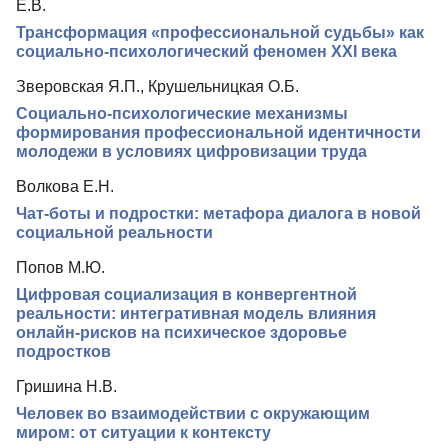
Е.В.
Редакционная политика
Трансформация «профессиональной судьбы» как
социально-психологический феномен XXI века
Индексирование
Зверовская Я.П., Крушельницкая О.Б.
Для авторов
Социально-психологические механизмы
Рубрики
формирования профессиональной идентичности
молодежи в условиях цифровизации труда
Подписка
Волкова Е.Н.
Контакты
Чат-боты и подростки: метафора диалога в новой
социальной реальности
Попов М.Ю.
Цифровая социализация в конвергентной
реальности: интегративная модель влияния
онлайн-рисков на психическое здоровье
подростков
Гришина Н.В.
Человек во взаимодействии с окружающим
миром: от ситуации к контексту