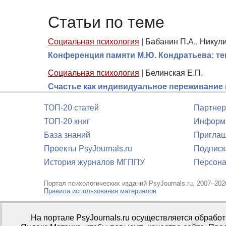
Статьи по теме
Социальная психология
|
Бабанин П.А., Никули
Конференция памяти М.Ю. Кондратьева: те
Социальная психология
|
Белинская Е.П.
Счастье как индивидуальное переживание 
ТОП-20 статей
Партнер
ТОП-20 книг
Информа
База знаний
Приглаш
Проекты PsyJournals.ru
Подписк
История журналов МГППУ
Персона
Портал психологических изданий PsyJournals.ru, 2007–202
Правила использования материалов
Свидетельство регистрации СМИ
Эл № ФС77-66447 от 14 и
На портале PsyJournals.ru осуществляется обрабо
Издатель:
ФГБОУ ВО МГППУ