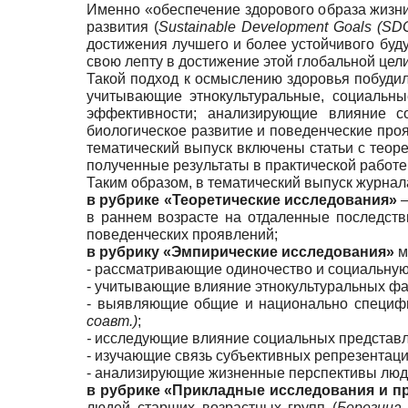
Именно «обеспечение здорового образа жизни
развития (
Sustainable
Development
Goals
(
SD
достижения лучшего и более устойчивого буд
свою лепту в достижение этой глобальной цели
Такой подход к осмыслению здоровья побудил
учитывающие этнокультуральные, социальны
эффективности; анализирующие влияние со
биологическое развитие и поведенческие про
тематический выпуск включены статьи с тео
полученные результаты в практической работе
Таким образом, в тематический выпуск журна
в рубрике «Теоретические исследования»
в раннем возрасте на отдаленные последств
поведенческих проявлений;
в рубрику «Эмпирические исследования»
м
- рассматривающие одиночество и социальную 
- учитывающие влияние этнокультуральных фа
- выявляющие общие и национально специфи
соавт.)
;
-
исследующие влияние социальных представле
- изучающие связь субъективных репрезентаци
- анализирующие жизненные перспективы людей
в рубрике «Прикладные исследования и п
людей старших возрастных групп (
Березина 