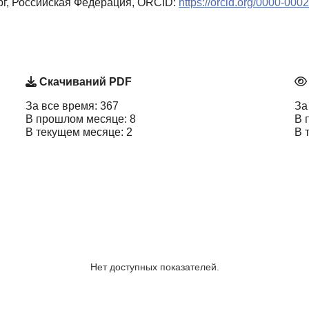
ург, Российская Федерация, ORCID:
https://orcid.org/0000-00
Скачиваний PDF
За все время: 367
За
В прошлом месяце: 8
В 
В текущем месяце: 2
В 
Нет доступных показателей.