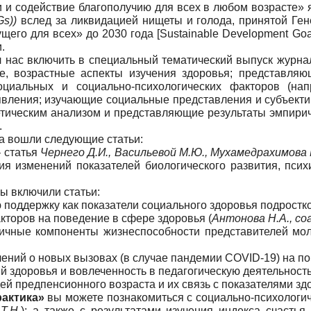
 и содействие благополучию для всех в любом возрасте» я
Gs
))
вслед за ликвидацией нищеты и голода, принятой Ге
ущего для всех» до 2030 года
[
Sustainable Development Goa
.
 нас включить в специальный тематический выпуск журнал
е, возрастные аспекты изучения здоровья; представля
циальных и социально-психологических факторов (на
явления; изучающие социальные представления и субъект
ретическим анализом и представляющие результаты эмпири
.
ла вошли следующие статьи:
– статья
Чернего Д.И., Васильевой М.Ю., Мухамедрахимова
ия изменений показателей биологического развития, псих
ы включили статьи:
поддержку как показатели социального здоровья подростко
кторов на поведение в сфере здоровья (
Антонова Н.А., со
чные компоненты жизнеспособности представителей моло
ний о новых вызовах (в случае пандемии COVID-19) на п
й здоровья и вовлеченность в педагогическую деятельность
 предпенсионного возраста и их связь с показателями здо
рактика»
вы можете познакомиться с социально-психологи
Т.Н.
); а также с результатами изучения индекса счасть