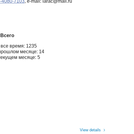
02-4080-7103
, e-mail: larac@mail.ru
Всего
 все время: 1235
прошлом месяце: 14
текущем месяце: 5
View details