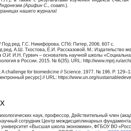
 Индонезии
(Арифин С., соавт.
).
страницах нашего журнала!
 Под ред. Г.С. Никифорова. СПб: Питер, 2006. 607 с.
 ред. А.Ш. Тхостова, Е.И. Рассказовой. М.: Издательство мо
 О.И.
И.Н. Гурвич – основатель научной школы «Социальна
ология в России. 2015. № 6(35). URL: http://www.mprj.ru/arc
A challenge for biomedicine // Science. 1977. № 196. P. 129–1
ктронный ресурс] // URL: https://www.un.org/sustainabledeve
х
ихологических наук, профессор, Действительный член (ака
 научный сотрудник Центр междисциплинарных фундаментал
университет «Высшая школа экономики», ФГБОУ ВО «Росси