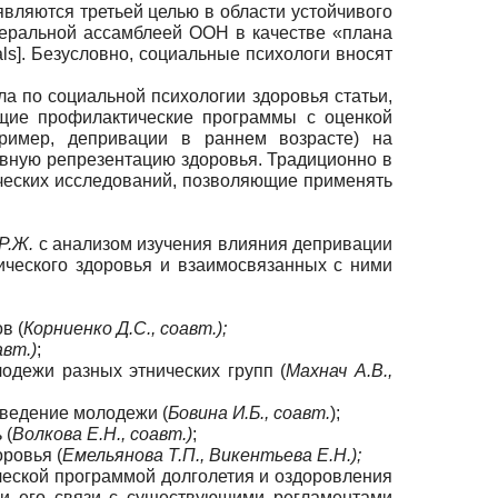
вляются третьей целью в области устойчивого
неральной ассамблеей ООН в качестве «плана
ls
]
. Безусловно, социальные психологи вносят
а по социальной психологии здоровья статьи,
ющие профилактические программы с оценкой
пример, депривации в раннем возрасте) на
ивную репрезентацию здоровья. Традиционно в
ческих исследований, позволяющие применять
 Р.Ж.
с анализом изучения влияния депривации
ического здоровья и взаимосвязанных с ними
в (
Корниенко Д.С., соавт.);
авт.)
;
дежи разных этнических групп (
Махнач А.В.,
оведение молодежи (
Бовина И.Б., соавт.
);
 (
Волкова Е.Н., соавт.)
;
ровья (
Емельянова Т.П., Викентьева Е.Н.);
ческой программой долголетия и оздоровления
я и его связи с существующими регламентами