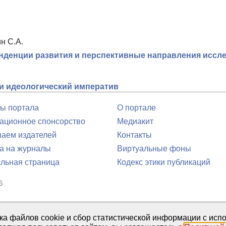
н С.А.
нденции развития и перспективные направления иссл
и идеологический императив
ы портала
О портале
ционное спонсорство
Медиакит
аем издателей
Контакты
а на журналы
Виртуальные фоны
льная страница
Кодекс этики публикаций
6
юля 2016 г.
тка файлов cookie и сбор статистической информации с ис