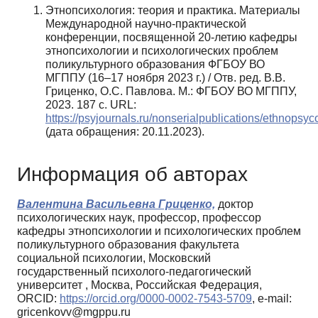
Этнопсихология: теория и практика. Материалы
Международной научно-практической
конференции, посвященной 20-летию кафедры
этнопсихологии и психологических проблем
поликультурного образования ФГБОУ ВО
МГППУ (16–17 ноября 2023 г.) / Отв. ред. В.В.
Гриценко, О.С. Павлова. М.: ФГБОУ ВО МГППУ,
2023. 187 с. URL:
https://psyjournals.ru/nonserialpublications/ethnopsy
(дата обращения: 20.11.2023).
Информация об авторах
Валентина Васильевна Гриценко,
доктор
психологических наук, профессор, профессор
кафедры этнопсихологии и психологических проблем
поликультурного образования факультета
социальной психологии, Московский
государственный психолого-педагогический
университет , Москва, Российская Федерация,
ORCID:
https://orcid.org/0000-0002-7543-5709
, e-mail:
gricenkovv@mgppu.ru