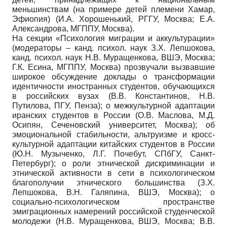
меньшинствам (на примере детей племени Хамар,
Эфиопия) (И.А. Хорошенький, РГГУ, Москва; Е.А.
Александрова, МГППУ, Москва).
На секции «Психология миграции и аккультурации»
(модераторы – канд. психол. наук З.Х. Лепшокова,
канд. психол. наук Н.В. Муращенкова, ВШЭ, Москва;
Г.К. Есина, МГППУ, Москва) прозвучали вызвавшие
широкое обсуждение доклады о трансформации
идентичности иностранных студентов, обучающихся
в российских вузах (В.В. Константинов, Н.В.
Путилова, ПГУ, Пенза); о межкультурной адаптации
иранских студентов в России (О.В. Маслова, М.Д.
Осипян, Сеченовский университет, Москва); об
эмоциональной стабильности, альтруизме и кросс-
культурной адаптации китайских студентов в России
(Ю.Н. Музыченко, Л.Г. Почебут, СПбГУ, Санкт-
Петербург); о роли этнической дискриминации и
этнической активности в сети в психологическом
благополучии этнического большинства (З.Х.
Лепшокова, В.Н. Галяпина, ВШЭ, Москва); о
социально-психологическом пространстве
эмиграционных намерений российской студенческой
молодежи (Н.В. Муращенкова, ВШЭ, Москва; В.В.