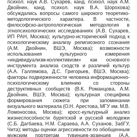
психол. наук А.В. Сухарев, канд. психол. наук А.М.
Двойнин, канд. психол. наук В.А. Шорохова)
обсуждались вопросы самого широкого теоретико-
методологического характера. В частности,
философско-антропологическая методология в
этнопсихологических исследованиях (А.В. Сухарев,
ИП РАН, Москва); культурно-исторический подход к
психологическому анализу религиозного сознания
(А.М. Двойнин, ВШЭ, Москва); возможности
использования культурного измерения
«индивидуализм-коллективизм» как основного
инструмента анализа сходств и различий культур
(А.А. Галлямова, Д.С. Григорьев, ВШЭ, Москва);
факторы подверженности человека информационно-
психологическому влиянию со стороны
деструктивных сообществ (В.К. Романцова, А.М.
Двойнин, ВШЭ, Москва); культурная специфика
формирования сюжета при запоминании
визуального материала (О.Н. Арестова, МГУ им. М.В.
Ломоносова, Москва); кросс-культурный анализ
жизнеспособности бурятской и русской молодежи
(С.Б. Дагбаева, Н.М. Сараева, А.А. Суханов, ЗабГУ,
Чита); методы оценки агрессивности по обобщенным
мужским портретам тувинцев-эрзинцев (А.А.