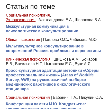
Статьи по теме
Социальная психология
,
Этнопсихология
|
Александрова Е.А., Шорохова В.А.
Межкультурная коммуникация в
психологическом консультировании
Общая психология
|
Павлова О.С., Чибисова М.Ю.
Мультикультурное консультирование в
современной России: проблемы и перспективы
Клиническая психология
|
Шишкова А.М., Бочаров
В.В., Васильева Н.Г., Цыганкова Е.С., Вукс А.Я.
Кросс-культурная адаптация методики «Сферы
профессиональной жизни» (Areas of Worklife
Survey, AWS) на русскоязычной выборке
медицинских работников онкологического
стационара
Социальная психология
|
Бабанин П.А., Никулин С.А.
Конференция памяти М.Ю. Кондратьева:
тенденции развития и перспективные