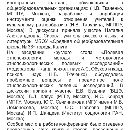
иностранных граждан, обучающихся в
общеобразовательных организациях (Н.В. Ткаченко,
МГППУ, Москва); разработке и апробации
инструмента оценки отношения учителей к
культурному разнообразию (Н.В. Тарулина, МГППУ,
Москва). В дискуссии приняла участие Наталья
Александровна Сизова, учитель русского языка и
литературы МБОУ «Средняя общеобразовательная
школа № 33» города Калуги.
На заседании круглого стола «Полевая
этнопсихология: методы и методология
этнопсихологических полевых исследований»
(модераторы – канд. психол. наук А.С. Обухов и канд.
психол. наук Н.В. Ткаченко) обсуждались
проблемные вопросы и предметное поле
этнопсихологических полевых исследований. В
дискуссии приняли участие Е.В. Бушина (ВШЭ,
Москва), В.Л. Кляус (РГГУ, Москва), И.С. Конрад
(МПГУ, Москва), Ю.С. Овчинникова (МГУ имени М.В.
Ломоносова, Москва), О.С. Павлова (МГППУ,
Москва), И.П. Шанцева (Институт социологии РАН,
Москва).
Особое место в работе конференции было отведено
проведению двух круглых столов, посвященных