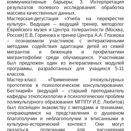
коммуникативные барьеры; 3. Интерпретация
результатов полевого исследования: обработка
массива качественных данных.
Мастерская-дегустация «Учеба на перекрестке
культур». Ведущие – ведущий тренер, методолог
Еврейского музея и Центра толерантности (Москва,
Россия) Е.В. Горинова и тренер Центра А.А. Глазкова
– познакомили участников с интерактивными
методами содействия адаптации детей из семей
мигрантов и беженцев и профилактики
мигрантофобии среди обучающихся. Участникам
был предложен один из интерактивных модулей
программы, разработанных для учащихся 5-11
классов.
Мастер-класс «Применение этнокультурных
прототипов в психологическом консультировании.
Бестиарий» (ведущий – старший преподаватель
кафедры этнопсихологии и психологических проблем
поликультурного образования МГППУ И.Е. Любитов)
был посвящен знакомству с методами и техниками,
опирающимися на представления о душевном
благополучии и неблагополучии и вписанными в
культурно-исторический контекст. Они могут
оказаться полезными для расширения