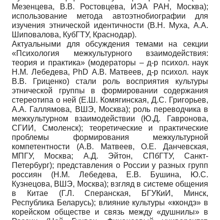
Мезенцева, В.В. Ростовцева, ИЭА РАН, Москва);
использование метода автоэтнобиографии для
изучения этнической идентичности (В.Н. Муха, А.А.
Шиповалова, КубГТУ, Краснодар).
Актуальными для обсуждения темами на секции
«Психология межкультурного взаимодействия:
теория и практика» (модераторы – д-р психол. наук
Н.М. Лебедева, PhD А.В. Матвеев, д-р психол. наук
В.В. Гриценко) стали роль восприятия культуры
этнической группы в формировании содержания
стереотипа о ней (Е.Ш. Комягинская, Д.С. Григорьев,
А.А. Галлямова, ВШЭ, Москва); роль переводчика в
межкультурном взаимодействии (Ю.Д. Гавронова,
СГИИ, Смоленск); теоретические и практические
проблемы формирования межкультурной
компетентности (А.В. Матвеев, О.Е. Данчевская,
МПГУ, Москва; А.Д. Эйтон, СПбГТУ, Санкт-
Петербург); представления о России у разных групп
россиян (Н.М. Лебедева, Е.В. Бушина, Ю.С.
Кузнецова, ВШЭ, Москва); взгляд в системе общения
в Китае (Г.Л. Сперанская, БГУКиИ, Минск,
Республика Беларусь); влияние культуры «ккондэ» в
корейском обществе и связь между «душнилы» в