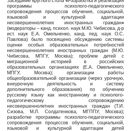
Заседание круглого стола
«
Разработка и реализация
программы психолого-педагогического
сопровождения процессов обучения, социальной,
языковой и культурной адаптации
несовершеннолетних иностранных граждан
»
(модераторы – канд. психол. наук М.Ю. Чибисова, д-р
ист. наук Е.А. Омельченко, канд. пед. наук О.С.
Павлова) было посвящено обсуждению системы
оценки особых образовательных потребностей
несовершеннолетних иностранных граждан (М.Ю.
Чибисова, МПГУ, Москва); проблем детей с
миграционной историей в российских
образовательных организациях (Е.А. Омельченко,
МПГУ, Москва); организации работы
общеобразовательной организации (через урочную,
внеурочную деятельность и систему
дополнительного образования) по обучению
русскому языку как иностранному и психолого-
педагогическому сопровождению
несовершеннолетних иностранных граждан (Т.И.
Сизова, М.Л. Солдатенкова, МГППУ, Москва);
разработке программы психолого-педагогического
сопровождения процессов обучения, социальной,
языковой и культурной адаптации детей