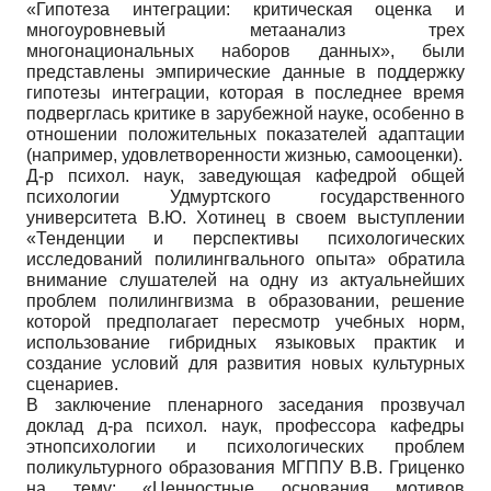
«Гипотеза интеграции: критическая оценка и
многоуровневый метаанализ трех
многонациональных наборов данных», были
представлены эмпирические данные в поддержку
гипотезы интеграции, которая в последнее время
подверглась критике в зарубежной науке, особенно в
отношении положительных показателей адаптации
(например, удовлетворенности жизнью, самооценки).
Д-р психол. наук, заведующая кафедрой общей
психологии Удмуртского государственного
университета В.Ю. Хотинец в своем выступлении
«Тенденции и перспективы психологических
исследований полилингвального опыта» обратила
внимание слушателей на одну из актуальнейших
проблем полилингвизма в образовании, решение
которой предполагает пересмотр учебных норм,
использование гибридных языковых практик и
создание условий для развития новых культурных
сценариев.
В заключение пленарного заседания прозвучал
доклад д-ра психол. наук, профессора кафедры
этнопсихологии и психологических проблем
поликультурного образования МГППУ В.В. Гриценко
на тему: «Ценностные основания мотивов