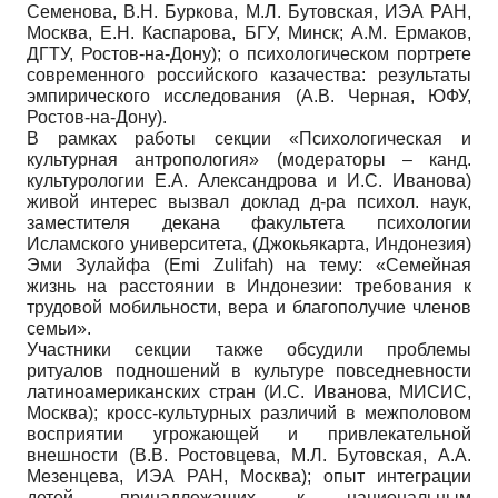
Семенова, В.Н. Буркова, М.Л. Бутовская, ИЭА РАН,
Москва, Е.Н. Каспарова, БГУ, Минск; А.М. Ермаков,
ДГТУ, Ростов-на-Дону); о психологическом портрете
современного российского казачества: результаты
эмпирического исследования (А.В. Черная, ЮФУ,
Ростов-на-Дону).
В рамках работы секции «Психологическая и
культурная антропология» (модераторы – канд.
культурологии Е.А. Александрова и И.С. Иванова)
живой интерес вызвал доклад д-ра психол. наук,
заместителя декана факультета психологии
Исламского университета, (Джокьякарта, Индонезия)
Эми Зулайфа (Emi Zulifah) на тему: «Семейная
жизнь на расстоянии в Индонезии: требования к
трудовой мобильности, вера и благополучие членов
семьи».
Участники секции также обсудили проблемы
ритуалов подношений в культуре повседневности
латиноамериканских стран (И.С. Иванова, МИСИС,
Москва); кросс-культурных различий в межполовом
восприятии угрожающей и привлекательной
внешности (В.В. Ростовцева, М.Л. Бутовская, А.А.
Мезенцева, ИЭА РАН, Москва); опыт интеграции
детей, принадлежащих к национальным