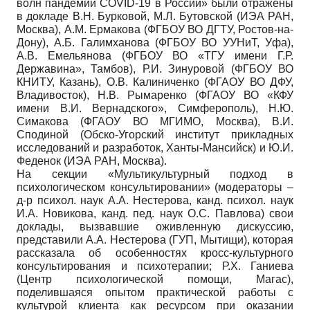
волн пандемии COVID-19 в России» были отражены
в докладе В.Н. Бурковой, М.Л. Бутовской (ИЭА РАН,
Москва), А.М. Ермакова (ФГБОУ ВО ДГТУ, Ростов-на-
Дону), А.Б. Галимханова (ФГБОУ ВО УУНиТ, Уфа),
А.В. Емельянова (ФГБОУ ВО «ТГУ имени Г.Р.
Державина», Тамбов), Р.И. Зинуровой (ФГБОУ ВО
КНИТУ, Казань), О.В. Калиниченко (ФГАОУ ВО ДФУ,
Владивосток), Н.В. Рымаренко (ФГАОУ ВО «КФУ
имени В.И. Вернадского», Симферополь), Н.Ю.
Симакова (ФГАОУ ВО МГИМО, Москва), В.И.
Сподиной (Обско-Угорский институт прикладных
исследований и разработок, Ханты-Мансийск) и Ю.И.
Феденок (ИЭА РАН, Москва).
На секции «Мультикультурный подход в
психологическом консультировании» (модераторы –
д-р психол. наук А.А. Нестерова, канд. психол. наук
И.А. Новикова, канд. пед. наук О.С. Павлова) свои
доклады, вызвавшие оживленную дискуссию,
представили А.А. Нестерова (ГУП, Мытищи), которая
рассказала об особенностях кросс-культурного
консультирования и психотерапии; Р.Х. Ганиева
(Центр психологической помощи, Магас),
поделившаяся опытом практической работы с
культурой клиента как ресурсом при оказании