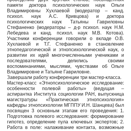
памяти доктора психологических наук Ольги
Владимировны Хухлаевой (модератор – канд.
психол. наук А.С. Кривцова) и доктора
психологических наук Татьяны Гавриловны
Стефаненко (модераторы – д-р психол. наук Н.М.
Лебедева и канд. психол. наук М.В. Котова).
Участники конференции говорили о вкладе О.В.
Хухлаевой и Т.Г. Стефаненко в становление
этнопедагогической и этнопсихологической наук, о
развитии их идей многочисленными учениками и
последователями, делились своими
воспоминаниями, мыслями, чувствами об Ольге
Владимировне и Татьяне Гавриловне.
Завершали работу конференции три мастер-класса.
Мастер-класс «Этнопсихологическое исследование:
особенности полевой работы» (ведущая –
аспирантка Института социологии РАН, выпускница
магистратуры «Практическая этнопсихология»
кафедры этнопсихологии МГППУ И.Н. Шанцева) был
посвящен 3 основным этапам его проведения: 1.
Подготовка полевого исследования: формирование
гипотез, определение пула ключевых экспертов; 2.
Работа в поле: налаживание контакта, возможные