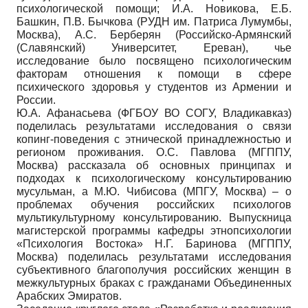
психологической помощи; И.А. Новикова, Е.Б.
Башкин, П.В. Бычкова (РУДН им. Патриса Лумумбы,
Москва), А.С. Берберян (Российско-Армянский
(Славянский) Университет, Ереван), чье
исследование было посвящено психологическим
факторам отношения к помощи в сфере
психического здоровья у студентов из Армении и
России.
Ю.А. Афанасьева (ФГБОУ ВО СОГУ, Владикавказ)
поделилась результатами исследования о связи
копинг-поведения с этнической принадлежностью и
регионом проживания. О.С. Павлова (МГППУ,
Москва) рассказала об основных принципах и
подходах к психологическому консультированию
мусульман, а М.Ю. Чибисова (МПГУ, Москва) – о
проблемах обучения российских психологов
мультикультурному консультированию. Выпускница
магистерской программы кафедры этнопсихологии
«Психология Востока» Н.Г. Баринова (МГППУ,
Москва) поделилась результатами исследования
субъективного благополучия российских женщин в
межкультурных браках с гражданами Объединенных
Арабских Эмиратов.