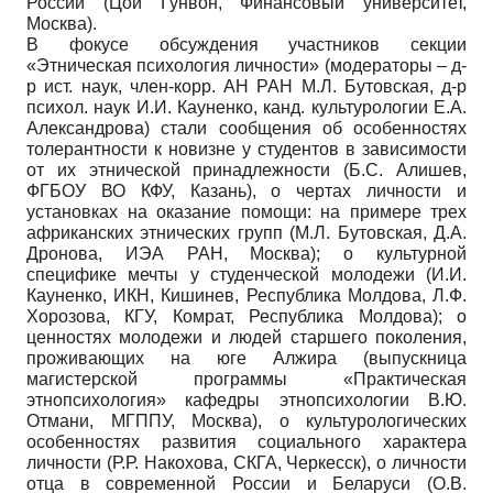
России (Цой Гунвон, Финансовый университет,
Москва).
В фокусе обсуждения участников секции
«Этническая психология личности» (модераторы – д-
р ист. наук, член-корр. АН РАН М.Л. Бутовская, д-р
психол. наук И.И. Кауненко, канд. культурологии Е.А.
Александрова) стали сообщения об особенностях
толерантности к новизне у студентов в зависимости
от их этнической принадлежности (Б.С. Алишев,
ФГБОУ ВО КФУ, Казань), о чертах личности и
установках на оказание помощи: на примере трех
африканских этнических групп (М.Л. Бутовская, Д.А.
Дронова, ИЭА РАН, Москва); о культурной
специфике мечты у студенческой молодежи (И.И.
Кауненко, ИКН, Кишинев, Республика Молдова, Л.Ф.
Хорозова, КГУ, Комрат, Республика Молдова); о
ценностях молодежи и людей старшего поколения,
проживающих на юге Алжира (выпускница
магистерской программы «Практическая
этнопсихология» кафедры этнопсихологии В.Ю.
Отмани, МГППУ, Москва), о культурологических
особенностях развития социального характера
личности (Р.Р. Накохова, СКГА, Черкесск), о личности
отца в современной России и Беларуси (О.В.