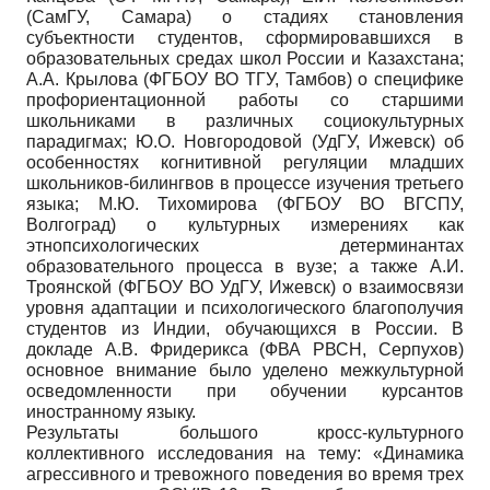
(СамГУ, Самара) о стадиях становления
субъектности студентов, сформировавшихся в
образовательных средах школ России и Казахстана;
А.А. Крылова (ФГБОУ ВО ТГУ, Тамбов) о специфике
профориентационной работы со старшими
школьниками в различных социокультурных
парадигмах; Ю.О. Новгородовой (УдГУ, Ижевск) об
особенностях когнитивной регуляции младших
школьников-билингвов в процессе изучения третьего
языка; М.Ю. Тихомирова (ФГБОУ ВО ВГСПУ,
Волгоград) о культурных измерениях как
этнопсихологических детерминантах
образовательного процесса в вузе; а также А.И.
Троянской (ФГБОУ ВО УдГУ, Ижевск) о взаимосвязи
уровня адаптации и психологического благополучия
студентов из Индии, обучающихся в России. В
докладе А.В. Фридерикса (ФВА РВСН, Серпухов)
основное внимание было уделено межкультурной
осведомленности при обучении курсантов
иностранному языку.
Результаты большого кросс-культурного
коллективного исследования на тему: «Динамика
агрессивного и тревожного поведения во время трех