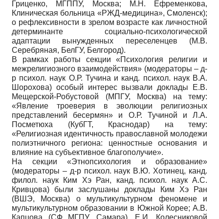
Гриценко, МГППУ, Москва; М.Н. Ефременкова,
Клиническая больница «РЖД-медицина», Смоленск);
о рефлексивности в зрелом возрасте как личностной
детерминанте социально-психологической
адаптации вынужденных переселенцев (М.В.
Серебряная, БелГУ, Белгород).
В рамках работы секции «Психология религии и
межрелигиозного взаимодействия» (модераторы – д-
р психол. наук О.Р. Тучина и канд. психол. наук В.А.
Шорохова) особый интерес вызвали доклады Е.В.
Мещерской-Робустовой (МПГУ, Москва) на тему:
«Явление троеверия в эволюции религиозных
представлений бесермян» и О.Р. Тучиной и Л.А.
Посметюха (КубГТ, Краснодар) на тему:
«Религиозная идентичность православной молодежи
полиэтничного региона: ценностные основания и
влияние на субъективное благополучие».
На секции «Этнопсихология и образование»
(модераторы – д-р психол. наук В.Ю. Хотинец, канд.
филол. наук Ким Хэ Ран, канд. психол. наук А.С.
Кривцова) были заслушаны доклады Ким Хэ Ран
(ВШЭ, Москва) о мультикультурном феномене и
мультикультурном образовании в Южной Корее; А.В.
Капцова (СФ МГПУ, Самара), Е.И. Колесниковой