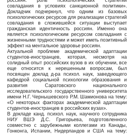
россиян: роль психологических стратегий
совладания в условиях санкционной политики».
Докладчик подчеркнул, что одним из базовых
психологических ресурсов для реализации стратегий
совладания в сложившейся ситуации выступает
гражданская идентичность россиян. Именно она
является психологическим ресурсом совладания с
жизненными трудностями и может иметь позитивный
эффект на ментальное здоровье россиян.
Актуальной проблеме академической адаптации
студентов-иностранцев, которая, несмотря на
солидный опыт российских вузов в их обучении, все
еще относится к нерешенным вопросам, был
посвящен доклад д-ра психол. наук, заведующего
кафедрой социальной психологии образования и
развития Саратовского национального
исследовательского государственного университета
имени Н.Г. Чернышевского Р.М. Шамионова на тему:
«О некоторых факторах академической адаптации
студентов-иностранцев в российских вузах».
В докладе канд. психол. наук, научного сотрудника
НИУ ВШЭ Д.С. Григорьева, подготовленного
совместно с зарубежными коллегами из Канады,
Гонконга, Испании, Нидерландов и США на тему: