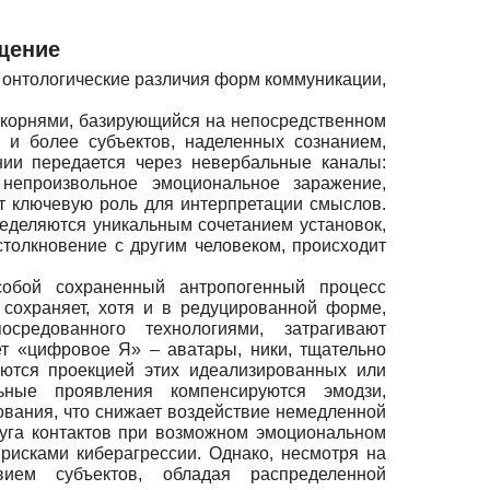
щение
 онтологические различия форм коммуникации,
корнями, базирующийся на непосредственном
 и более субъектов, наделенных сознанием,
ии передается через невербальные каналы:
 непроизвольное эмоциональное заражение,
ет ключевую роль для интерпретации смыслов.
еделяются уникальным сочетанием установок,
столкновение с другим человеком, происходит
обой сохраненный антропогенный процесс
сохраняет, хотя и в редуцированной форме,
средованного технологиями, затрагивают
ет «цифровое Я» – аватары, ники, тщательно
яются проекцией этих идеализированных или
ьные проявления компенсируются эмодзи,
рования, что снижает воздействие немедленной
уга контактов при возможном эмоциональном
исками киберагрессии. Однако, несмотря на
вием субъектов, обладая распределенной