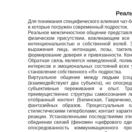
Реал
Для понимания специфического влияния чат-б
в которые погружен современный подросток.
Реальное межличностное общение представл
физическом присутствии, вовлекающем все 
интенциональностью и собственной волей.
выражения лица, интонации, позы, тактил
формирование доверия и привязанности. Конт
Обратная связь является немедленной, поли
интересов и эмоциональных состояний всех у
становление собственного «Я» подростка.
Виртуальное общение между людьми (соц
(взаимодействуют два субъекта), но опоср
субъективные переживания и опыт. Тран
преимущественно структуры самосознания ли
отобранный контент (Белинская, Гавриченк
фантазийных образов. Процессуальные х
стилистическими гиперболами; контакт характ
реакции. Установленными последствиями эт
обеднении связей (феномен «цифрового оди
опосредованность коммуникационного пр