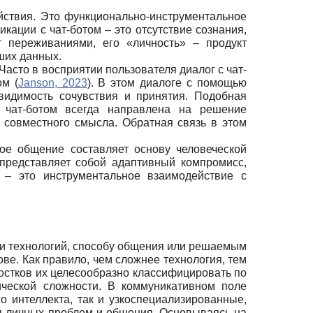
йствия. Это функционально-инструментальное
кации с чат-ботом – это отсутствие сознания,
т переживаниями, его «личность» – продукт
ших данных.
Часто в восприятии пользователя диалог с чат-
ом (
Janson, 2023
). В этом диалоге с помощью
видимость сочувствия и принятия. Подобная
с чат-ботом всегда направлена на решение
 совместного смысла. Обратная связь в этом
ое общение составляет основу человеческой
представляет собой адаптивный компромисс,
 – это инструментальное взаимодействие с
ти технологий, способу общения или решаемым
ве. Как правило, чем сложнее технология, тем
остков их целесообразно классифицировать по
ческой сложности. В коммуникативном поле
о интеллекта, так и узкоспециализированные,
я личных проблем и общения. Основываясь на