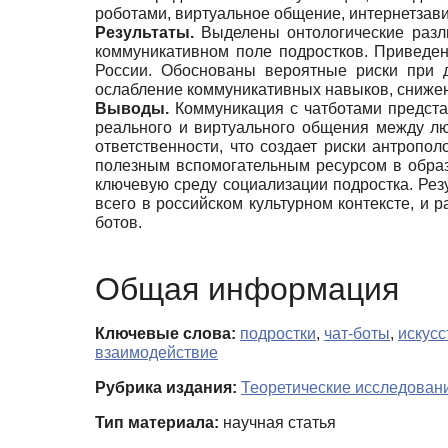
роботами, виртуальное общение, интернетзави
Результаты.
Выделены онтологические разли
коммуникативном поле подростков. Приведе
России. Обоснованы вероятные риски при д
ослабление коммуникативных навыков, снижен
Выводы.
Коммуникация с чатботами предста
реального и виртуального общения между л
ответственности, что создает риски антропо
полезным вспомогательным ресурсом в обра
ключевую среду социализации подростка. Ре
всего в российском культурном контексте, и
ботов.
Общая информация
Ключевые слова:
подростки
,
чат-боты
,
искусс
взаимодействие
Рубрика издания:
Теоретические исследован
Тип материала:
научная статья