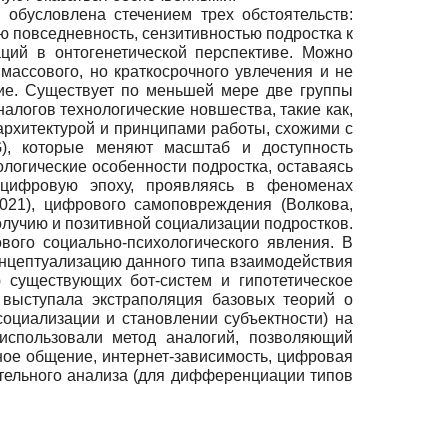
 обусловлена стечением трех обстоятельств:
ю повседневность, сензитивностью подростка к
ций в онтогенетической перспективе. Можно
массового, но краткосрочного увлечения и не
ие. Существует по меньшей мере две группы
логов технологические новшества, такие как,
архитектурой и принципами работы, схожими с
G), которые меняют масштаб и доступность
логические особенности подростка, оставаясь
 цифровую эпоху, проявляясь в феноменах
021), цифрового самоповреждения (Волкова,
получию и позитивной социализации подростков.
вого социально-психологического явления. В
нцептуализацию данного типа взаимодействия
 существующих бот-систем и гипотетическое
 выступала экстраполяция базовых теорий о
социализации и становлении субъектности) на
использовали метод аналогий, позволяющий
ое общение, интернет-зависимость, цифровая
тельного анализа (для дифференциации типов