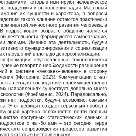
рограммами, которые имитируют человеческое
тов, поддержки и выполнения задач. Массовый
нимания их сущности и характера, а вопросы
едствия такого влияния остаются практически
ерминантой личностного развития человека, а
 В подростковом возрасте общение является
ой деятельности формируются самосознание,
ми людьми. Именно эта деятельность, будучи
озитивного функционирования и социализации
ных нарушений вплоть до деперсонализации.
ансформации, обусловленные технологически
 ученые говорят о необходимости расширения
ний в системе «человек–человек» в сторону
ения (Моторина, 2023). Коммуникации с чат-
еллекта сегодня сосредоточен преимущественно
этих направлениях существует довольно много
психологии (Фрейманис, 2024). Парадоксально,
ки нет: подростки, будучи, возможно, самыми
са. Этот дефицит создает серьезный пробел в
ствующая картина осложняется почти полным
ьшинство доступных статистических данных и
дростков с чат-ботами – это сегодня терра
гического сопровождения процессов развития
куют оказаться беспочвенными.