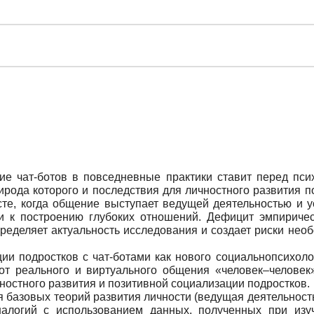
е чат-ботов в повседневные практики ставит перед пси
ирода которого и последствия для личностного развития п
сте, когда общение выступает ведущей деятельностью и у
ти к построению глубоких отношений. Дефицит эмпиричес
еделяет актуальность исследования и создает риски необ
и подростков с чат-ботами как нового социальнопсихоло
от реального и виртуального общения «человек–человек
ностного развития и позитивной социализации подростков.
 базовых теорий развития личности (ведущая деятельность
налогий с использованием данных, полученных при из