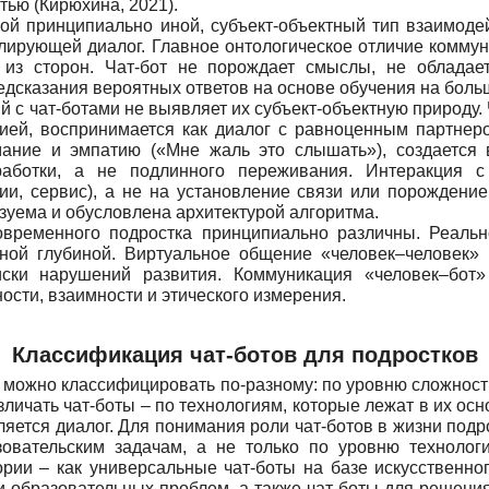
ью (Кирюхина, 2021).
бой принципиально иной, субъект-объектный тип взаимоде
ирующей диалог. Главное онтологическое отличие коммуни
 из сторон. Чат-бот не порождает смыслы, не обладае
редсказания вероятных ответов на основе обучения на боль
с чат-ботами не выявляет их субъект-объектную природу. 
зией, воспринимается как диалог с равноценным партнер
ние и эмпатию («Мне жаль это слышать»), создается 
работки, а не подлинного переживания. Интеракция 
ии, сервис), а не на установление связи или порождение
зуема и обусловлена архитектурой алгоритма.
временного подростка принципиально различны. Реальн
ной глубиной. Виртуальное общение «человек–человек» 
ки нарушений развития. Коммуникация «человек–бот»
сти, взаимности и этического измерения.
Классификация чат-ботов для подростков
их можно классифицировать по-разному: по уровню сложнос
ичать чат-боты – по технологиям, которые лежат в их осно
яется диалог. Для понимания роли чат-ботов в жизни подр
вательским задачам, а не только по уровню технологи
ии – как универсальные чат-боты на базе искусственног
и образовательных проблем, а также чат-боты для решени