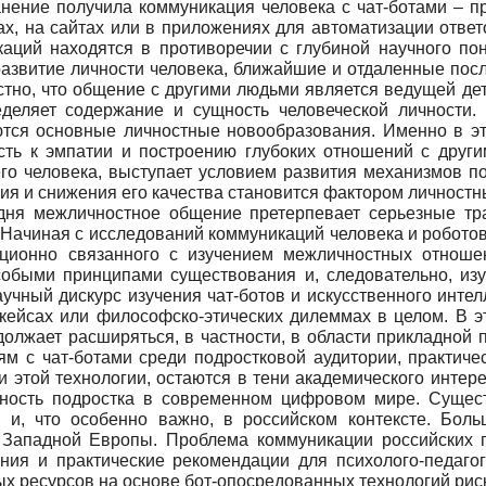
анение получила коммуникация человека с чат-ботами – п
ах, на сайтах или в приложениях для автоматизации отве
каций находятся в противоречии с глубиной научного по
азвитие личности человека, ближайшие и отдаленные посл
стно, что общение с другими людьми является ведущей дет
деляет содержание и сущность человеческой личности.
ются основные личностные новообразования. Именно в эт
ть к эмпатии и построению глубоких отношений с други
го человека, выступает условием развития механизмов п
ия и снижения его качества становится фактором личност
одня межличностное общение претерпевает серьезные тр
Начиная с исследований коммуникаций человека и роботов
иционно связанного с изучением межличностных отноше
обыми принципами существования и, следовательно, изуч
аучный дискурс изучения чат-ботов и искусственного инт
 кейсах или философско-этических дилеммах в целом. В 
олжает расширяться, в частности, в области прикладной 
 с чат-ботами среди подростковой аудитории, практичес
этой технологии, остаются в тени академического интере
чность подростка в современном цифровом мире. Суще
й и, что особенно важно, в российском контексте. Бол
Западной Европы. Проблема коммуникации российских по
ния и практические рекомендации для психолого-педаго
ых ресурсов на основе бот-опосредованных технологий рис