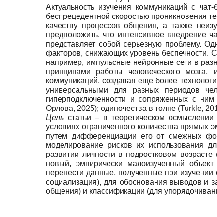
Актуальность изучения коммуникаций с чат-
беспрецедентной скоростью проникновения тех
качеству процессов общения, а также неиз
предположить, что интенсивное внедрение ча
представляет собой серьезную проблему. О
факторов, снижающих уровень беспечности. С
например, импульсные нейронные сети в разн
принципами работы человеческого мозга, 
коммуникаций, создавая еще более технологи
универсальными для разных периодов чел
гиперподключенности и сопряженных с ним 
Орлова, 2025); одиночества в толпе (Turkle, 
Цель
статьи – в теоретическом осмыслении 
условиях ограниченного количества прямых 
путем дифференциации его от смежных форм
моделирование рисков их использования дл
развитии личности в подростковом возрасте 
новый, эмпирически малоизученный объект
перенести данные, полученные при изучении
социализация), для обоснования выводов и 
общения) и классификации (для упорядочивани