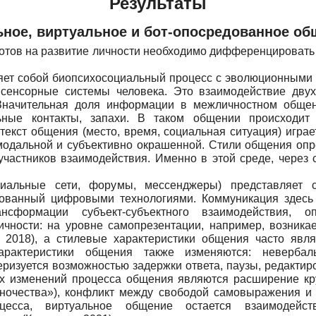
Результаты
ьное, виртуальное и бот-опосредованное об
отов на развитие личности необходимо дифференцировать
яет собой биопсихосоциальный процесс с эволюционными 
сенсорные системы человека. Это взаимодействие двух
 Значительная доля информации в межличностном общен
ьные контакты, запахи. В таком общении происходит
екст общения (место, время, социальная ситуация) игра
модальной и субъективно окрашенной. Стили общения опр
частников взаимодействия. Именно в этой среде, через 
иальные сети, форумы, мессенджеры) представляет с
едованный цифровыми технологиями. Коммуникация здесь 
сформации субъект-субъектного взаимодействия, опо
чности: на уровне самопрезентации, например, возника
о, 2018), а стилевые характеристики общения часто явл
арактеристики общения также изменяются: невербал
еризуется возможностью задержки ответа, паузы, редакти
их изменений процесса общения являются расширение кр
ночества»), конфликт между свободой самовыражения и р
оцесса, виртуальное общение остается взаимодейст