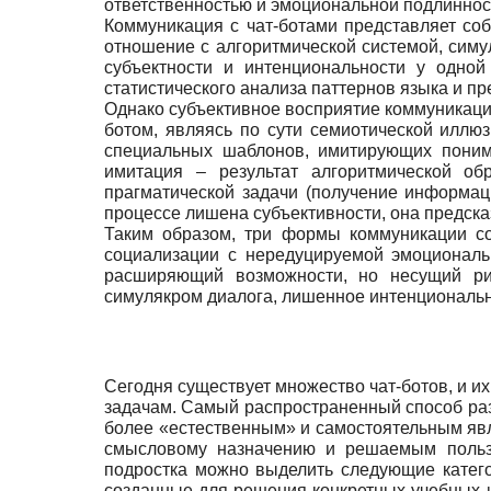
ответственностью и эмоциональной подлинност
Коммуникация с чат-ботами представляет со
отношение с алгоритмической системой, симул
субъектности и интенциональности у одной
статистического анализа паттернов языка и п
Однако субъективное восприятие коммуникаций 
ботом, являясь по сути семиотической иллю
специальных шаблонов, имитирующих понима
имитация – результат алгоритмической об
прагматической задачи (получение информац
процессе лишена субъективности, она предска
Таким образом, три формы коммуникации со
социализации с нередуцируемой эмоциональ
расширяющий возможности, но несущий рис
симулякром диалога, лишенное интенционально
Сегодня существует множество чат-ботов, и 
задачам. Самый распространенный способ разл
более «естественным» и самостоятельным явл
смысловому назначению и решаемым пользо
подростка можно выделить следующие категор
созданные для решения конкретных учебных 