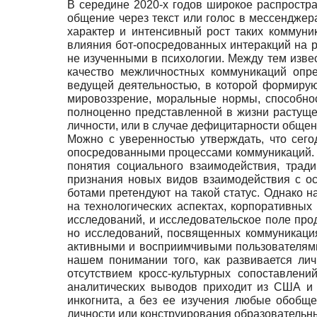
В середине 2020-х годов широкое распростр
общение через текст или голос в мессенджер
характер и интенсивный рост таких коммуни
влияния бот-опосредованных интеракций на р
не изученными в психологии. Между тем изве
качество межличностных коммуникаций опре
ведущей деятельностью, в которой формиру
мировоззрение, моральные нормы, способнос
полноценно представленной в жизни растуще
личности, или в случае дефицитарности общен
Можно с уверенностью утверждать, что сег
опосредованными процессами коммуникаций. 
понятия социального взаимодействия, трад
признания новых видов взаимодействия с ос
ботами претендуют на такой статус. Однако н
на технологических аспектах, корпоративных
исследований, и исследовательское поле прод
но исследований, посвященных коммуникациям
активными и восприимчивыми пользователями 
нашем понимании того, как развивается ли
отсутствием кросс-культурных сопоставлени
аналитических выводов приходит из США и 
инкогнита, а без ее изучения любые обобще
личности или конструирования образовательн