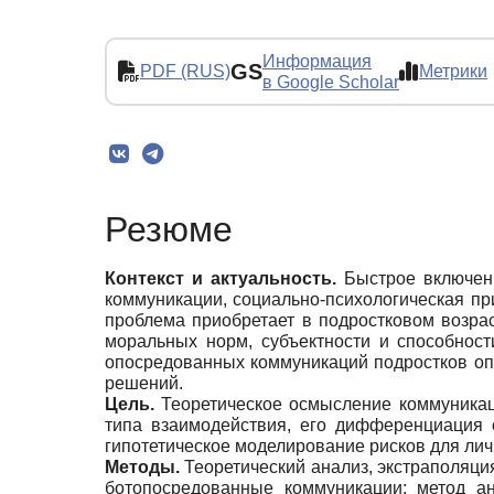
Информация
GS
PDF (RUS)
Метрики
в Google Scholar
Резюме
Контекст и актуальность.
Быстрое включени
коммуникации, социально-психологическая пр
проблема приобретает в подростковом возра
моральных норм, субъектности и способнос
опосредованных коммуникаций подростков опр
решений.
Цель.
Теоретическое осмысление коммуникаци
типа взаимодействия, его дифференциация 
гипотетическое моделирование рисков для лич
Методы.
Теоретический анализ, экстраполяция
ботопосредованные коммуникации; метод а