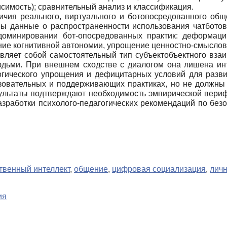
симость); сравнительный анализ и классификация.
чия реального, виртуального и ботопосредованного общ
ны данные о распространенности использования чатботов
оминировании бот-опосредованных практик: деформаци
ие когнитивной автономии, упрощение ценностно-смыслово
вляет собой самостоятельный тип субъектобъектного вза
юдьми. При внешнем сходстве с диалогом она лишена инт
логического упрощения и дефицитарных условий для разви
зовательных и поддерживающих практиках, но не должны
зультаты подтверждают необходимость эмпирической вери
 разработки психолого-педагогических рекомендаций по бе
твенный интеллект
,
общение
,
цифровая социализация
,
личн
ия