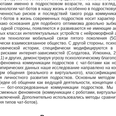
ботами именно в подростковом возрасте, на наш взгляд,
нологии чат-ботов в нашу жизнь и особенно в подросткову
ученностью рисков и последствий такого рода коммуника
т-ботов в жизнь современных подростков носит характер 
днако основания для подобного оптимизма довольно зыбк
 одной стороны, появляются и развиваются не имеющие ана
ых классах интеллектуальных устройств с нейроморфной 
или технологии мобильной связи пятого поколения (5
чески взаимосвязанное общество. С другой стороны, психо
овеческой истории, специфически модифицируются в
рисками интернет-зависимостей (Солдатова, Илюхина, 2
2011) и других, демонстрируя угрозу психологическому благо
феномена коммуникации подростков с чат-ботами как но
эмпирических данных наше исследование направлено на ко
 общения (реального и виртуального), классификацию
я личностного развития подростков. Основным методом
(идеи об общении как ведущей деятельности, концепции 
 — бот-опосредованные коммуникации подростков. Мы 
 смежных феноменов (коммуникации с роботами, виртуальн
заключений. Дополнительно использовались методы сравни
я типов чат-ботов).