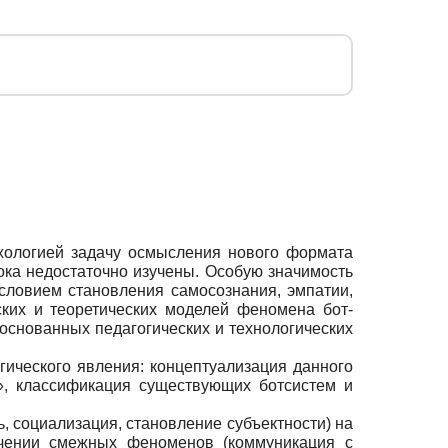
хологией задачу осмысления нового формата
ока недостаточно изучены. Особую значимость
словием становления самосознания, эмпатии,
ких и теоретических моделей феномена бот-
основанных педагогических и технологических
гического явления: концептуализация данного
», классификация существующих ботсистем и
, социализация, становление субъектности) на
учении смежных феноменов (коммуникация с