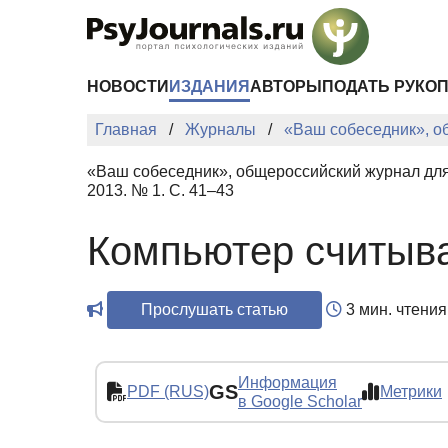
Перейти к основному содержанию
НОВОСТИ
ИЗДАНИЯ
АВТОРЫ
ПОДАТЬ РУКО
Главная
Журналы
«Ваш собеседник», о
«Ваш собеседник», общероссийский журнал для
2013. № 1. С. 41–43
Компьютер считыва
Прослушать статью
3 мин. чтения
Информация
GS
PDF (RUS)
Метрики
в Google Scholar