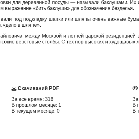
товки для деревянной посуды — называли баклушами. Их 
ем выражение «бить баклуши» для обозначения безделья.
ивали под подкладку шапки или шляпы очень важные бума
а «дело в шляпе».
хайловича, между Москвой и летней царской резиденцией
ысокие верстовые столбы. С тех пор высоких и худощавых 
Скачиваний PDF
За все время: 316
За
В прошлом месяце: 1
В 
В текущем месяце: 0
В 