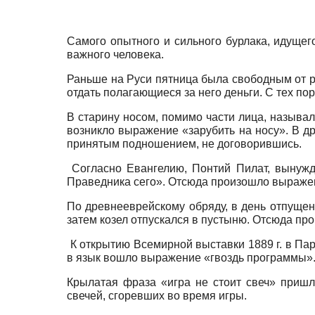
Самого опытного и сильного бурлака, идущ
важного человека.
Раньше на Руси пятница была свободным от р
отдать полагающиеся за него деньги. С тех по
В старину носом, помимо части лица, называли
возникло выражение «зарубить на носу». В д
принятым подношением, не договорившись.
Согласно Евангелию, Понтий Пилат, вынужде
Праведника сего». Отсюда произошло выражени
По древнееврейскому обряду, в день отпущени
затем козел отпускался в пустыню. Отсюда п
К открытию Всемирной выставки 1889 г. в Па
в язык вошло выражение «гвоздь программы»
Крылатая фраза «игра не стоит свеч» пришл
свечей, сгоревших во время игры.