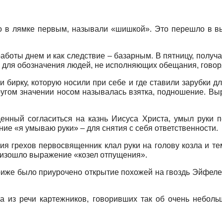
его в лямке первым, называли «шишкой». Это перешло в 
аботы днем и как следствие – базарным. В пятницу, получ
р для обозначения людей, не исполняющих обещания, говоря
 бирку, которую носили при себе и где ставили зарубки для
ругом значении носом называлась взятка, подношение. Выр
нный согласиться на казнь Иисуса Христа, умыл руки п
е «я умываю руки» – для снятия с себя ответственности.
я грехов первосвященник клал руки на голову козла и те
роизошло выражение «козел отпущения».
риже было приурочено открытие похожей на гвоздь Эйфелев
.
а из речи картежников, говоривших так об очень небол