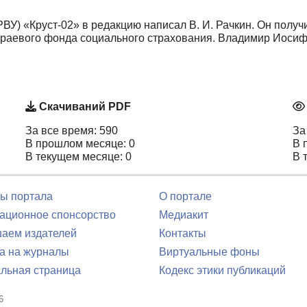
ВУ) «Круст-02» в редакцию написал В. И. Рачкин. Он получ
краевого фонда социального страхования. Владимир Иосиф
Скачиваний PDF
За все время: 590
За
В прошлом месяце: 0
В 
В текущем месяце: 0
В 
ы портала
О портале
ционное спонсорство
Медиакит
аем издателей
Контакты
а на журналы
Виртуальные фоны
льная страница
Кодекс этики публикаций
6