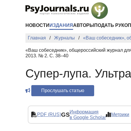
Перейти к основному содержанию
НОВОСТИ
ИЗДАНИЯ
АВТОРЫ
ПОДАТЬ РУКО
Главная
Журналы
«Ваш собеседник», о
«Ваш собеседник», общероссийский журнал для
2013. № 2. С. 38–40
Супер-лупа. Ультр
Прослушать статью
Информация
GS
PDF (RUS)
Метрики
в Google Scholar