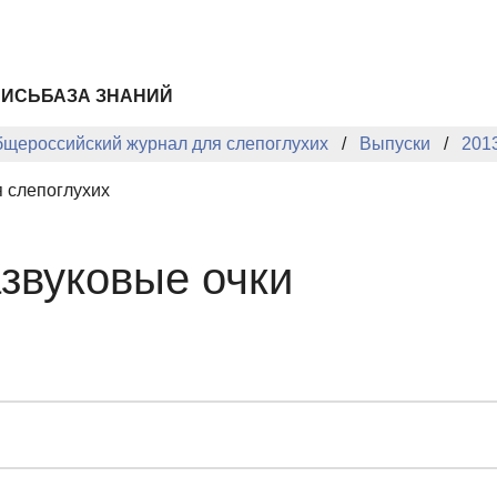
ПИСЬ
БАЗА ЗНАНИЙ
бщероссийский журнал для слепоглухих
Выпуски
201
 слепоглухих
азвуковые очки