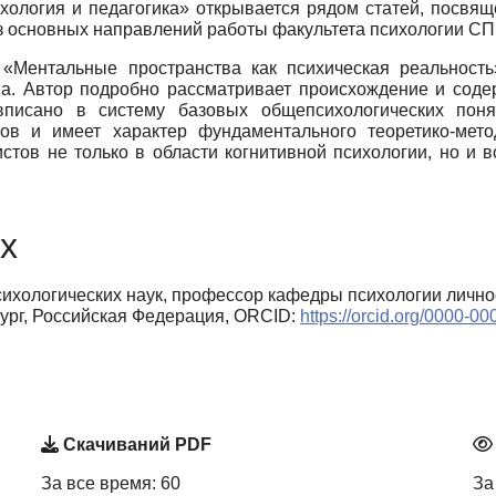
хология и педагогика» открывается рядом статей, посв
з основных направлений работы факультета психологии СП
«Ментальные пространства как психическая реальност
ва. Автор подробно рассматривает происхождение и содер
вписано в систему базовых общепсихологических пон
ов и имеет характер фундаментального теоретико-мето
стов не только в области когнитивной психологии, но и 
х
сихологических наук, профессор кафедры психологии лично
ург, Российская Федерация, ORCID:
https://orcid.org/0000-0
Скачиваний PDF
За все время: 60
За