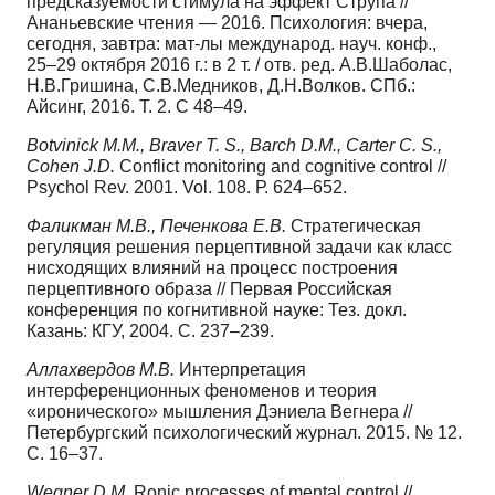
предсказуемости стимула на эффект Струпа //
Ананьевские чтения — 2016. Психология: вчера,
сегодня, завтра: мат-лы международ. науч. конф.,
25–29 октября 2016 г.: в 2 т. / отв. ред. А.В.Шаболас,
Н.В.Гришина, С.В.Медников, Д.Н.Волков. СПб.:
Айсинг, 2016. Т. 2. С 48–49.
Botvinick M.M., Braver T. S., Barch D.M., Carter C. S.,
Cohen J.D.
Conflict monitoring and cognitive control //
Psychol Rev. 2001. Vol. 108. Р. 624–652.
Фаликман М.В., Печенкова Е.В.
Стратегическая
регуляция решения перцептивной задачи как класс
нисходящих влияний на процесс построения
перцептивного образа // Первая Российская
конференция по когнитивной науке: Тез. докл.
Казань: КГУ, 2004. С. 237–239.
Аллахвердов М.В.
Интерпретация
интерференционных феноменов и теория
«иронического» мышления Дэниела Вегнера //
Петербургский психологический журнал. 2015. № 12.
С. 16–37.
Wegner D.M.
Ronic processes of mental control //