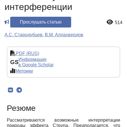
интерференции
Прослушать статью
514
А.С. Стародубцев
,
В.М. Аллахвердов
PDF (RUS)
Информация
GS
в Google Scholar
Метрики
Резюме
Рассматриваются возможные интерпретации
природы эффекта Струпа. Предполагается, что