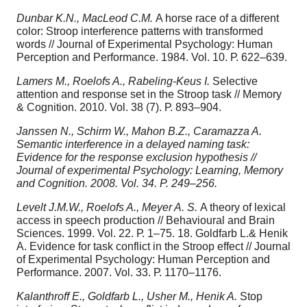
Dunbar K.N., MacLeod C.M.
A horse race of a different
color: Stroop interference patterns with transformed
words // Journal of Experimental Psychology: Human
Perception and Performance. 1984. Vol. 10. Р. 622–639.
Lamers M., Roelofs A., Rabeling-Keus I.
Selective
attention and response set in the Stroop task // Memory
& Cognition. 2010. Vol. 38 (7). Р. 893–904.
Janssen N., Schirm W., Mahon B.Z., Caramazza A.
Semantic interference in a delayed naming task:
Evidence for the response exclusion hypothesis //
Journal of experimental Psychology: Learning, Memory
and Cognition. 2008. Vol. 34. Р. 249–256.
Levelt J.M.W., Roelofs A., Meyer A. S.
A theory of lexical
access in speech production // Behavioural and Brain
Sciences. 1999. Vol. 22. Р. 1–75. 18. Goldfarb L.& Henik
A. Evidence for task conflict in the Stroop effect // Journal
of Experimental Psychology: Human Perception and
Performance. 2007. Vol. 33. Р. 1170–1176.
Kalanthroff E., Goldfarb L., Usher M., Henik A.
Stop