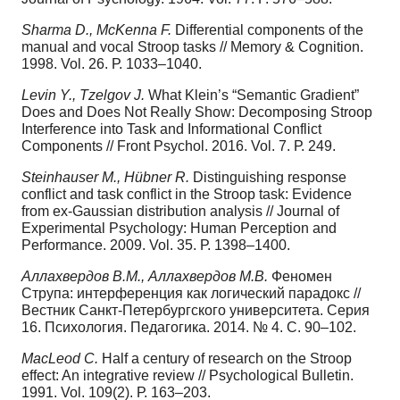
Sharma D., McKenna F.
Differential components of the
manual and vocal Stroop tasks // Memory & Cognition.
1998. Vol. 26. Р. 1033–1040.
Levin Y., Tzelgov J.
What Klein’s “Semantic Gradient”
Does and Does Not Really Show: Decomposing Stroop
Interference into Task and Informational Conflict
Components // Front Psychol. 2016. Vol. 7. Р. 249.
Steinhauser M., Hübner R.
Distinguishing response
conflict and task conflict in the Stroop task: Evidence
from ex-Gaussian distribution analysis // Journal of
Experimental Psychology: Human Perception and
Performance. 2009. Vol. 35. Р. 1398–1400.
Аллахвердов В.М., Аллахвердов М.В.
Феномен
Струпа: интерференция как логический парадокс //
Вестник Санкт-Петербургского университета. Серия
16. Психология. Педагогика. 2014. № 4. С. 90–102.
MacLeod C.
Half a century of research on the Stroop
effect: An integrative review // Psychological Bulletin.
1991. Vol. 109(2). Р. 163–203.