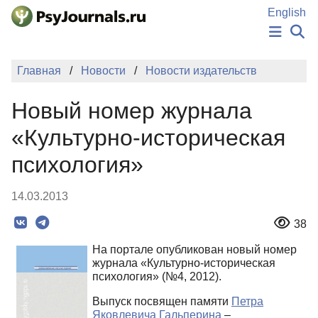
Перейти к основному содержанию
English
НОВОСТИ
Главная
Новости
Новости издательств
ИЗДАНИЯ
АВТОРЫ
Новый номер журнала
ПОДАТЬ РУКОПИСЬ
БАЗА ЗНАНИЙ
«Культурно-историческая
КЛЮЧЕВЫЕ СЛОВА
психология»
Регистрация
Вход
14.03.2013
38
На портале опубликован новый номер
журнала «Культурно-историческая
психология» (№4, 2012).
Выпуск посвящен памяти
Петра
Яковлевича Гальперина
–