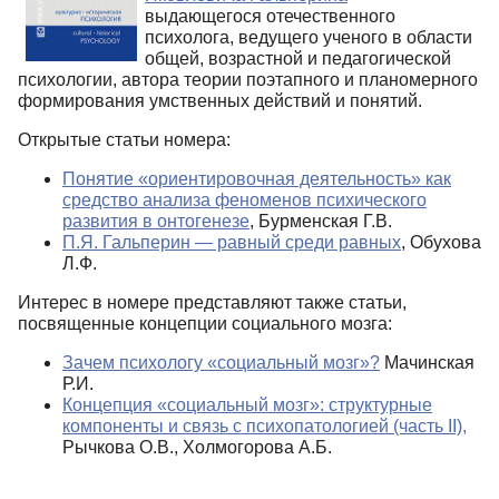
выдающегося отечественного
психолога, ведущего ученого в области
общей, возрастной и педагогической
психологии, автора теории поэтапного и планомерного
формирования умственных действий и понятий.
Открытые статьи номера:
Понятие «ориентировочная деятельность» как
средство анализа феноменов психического
развития в онтогенезе
, Бурменская Г.В.
П.Я. Гальперин — равный среди равных
, Обухова
Л.Ф.
Интерес в номере представляют также статьи,
посвященные концепции социального мозга:
Зачем психологу «социальный мозг»?
Мачинская
Р.И.
Концепция «социальный мозг»: структурные
компоненты и связь с психопатологией (часть II),
Рычкова О.В., Холмогорова А.Б.