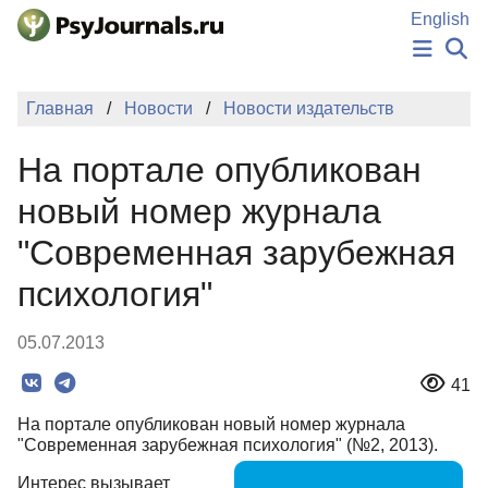
Перейти к основному содержанию
English
НОВОСТИ
Главная
Новости
Новости издательств
ИЗДАНИЯ
АВТОРЫ
На портале опубликован
ПОДАТЬ РУКОПИСЬ
БАЗА ЗНАНИЙ
новый номер журнала
КЛЮЧЕВЫЕ СЛОВА
"Современная зарубежная
Регистрация
Вход
психология"
05.07.2013
41
На портале опубликован новый номер журнала
"Современная зарубежная психология" (№2, 2013).
Интерес вызывает