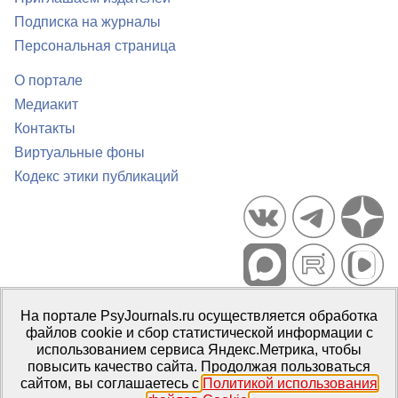
Подписка на журналы
Персональная страница
О портале
Медиакит
Контакты
Виртуальные фоны
Кодекс этики публикаций
Портал психологических изданий PsyJournals.ru, 2007–2026
На портале PsyJournals.ru осуществляется обработка
Правила использования материалов
файлов cookie и сбор статистической информации с
Свидетельство регистрации СМИ
Эл № ФС77-66447 от 14 июля
использованием сервиса Яндекс.Метрика, чтобы
2016 г.
повысить качество сайта. Продолжая пользоваться
сайтом, вы соглашаетесь с
Политикой использования
Издатель:
ФГБОУ ВО МГППУ