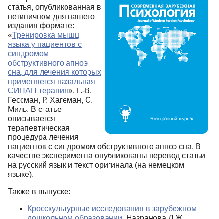
статья, опубликованная в
нетипичном для нашего
издания формате:
«
Тренировка мышц
языка у пациентов с
синдромом
обструктивного апноэ
сна, для лечения которых
применяется назальная
СИПАП терапия
», Г.-В.
Гессман, Р. Хагеман, С.
Миль. В статье
описывается
терапевтическая
процедура лечения
пациентов с синдромом обструктивного апноэ сна. В
качестве эксперимента опубликованы перевод статьи
на русский язык и текст оригинала (на немецком
языке).
Также в выпуске:
Кросскультурные исследования в зарубежном
дошкольном образовании
, Назранова Л.Ж.