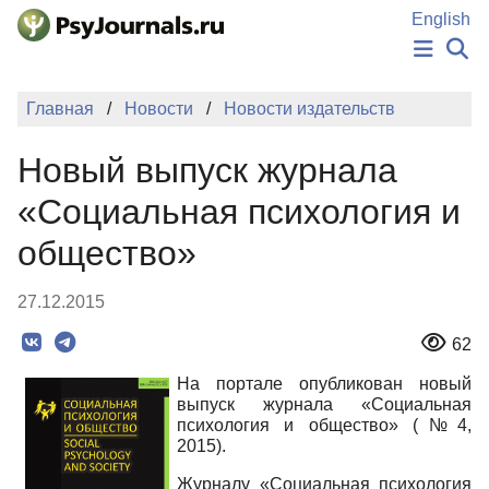
Перейти к основному содержанию
English
НОВОСТИ
Главная
Новости
Новости издательств
ИЗДАНИЯ
АВТОРЫ
Новый выпуск журнала
ПОДАТЬ РУКОПИСЬ
БАЗА ЗНАНИЙ
«Социальная психология и
КЛЮЧЕВЫЕ СЛОВА
общество»
Регистрация
Вход
27.12.2015
62
На портале опубликован новый
выпуск журнала «Социальная
психология и общество» (№4,
2015).
Журналу «Социальная психология