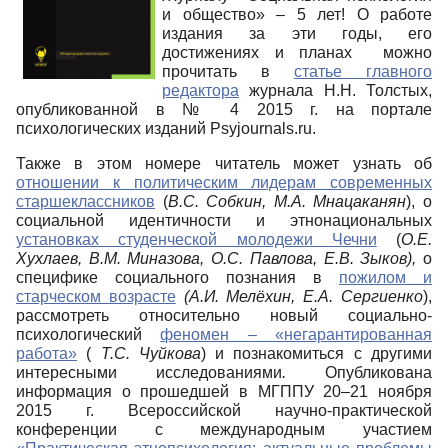
и общество» – 5 лет! О работе
издания за эти годы, его
достижениях и планах можно
прочитать в
статье главного
редактора
журнала Н.Н. Толстых,
опубликованной в № 4
2015 г
. на портале
психологических изданий Psyjournals.ru.
Также в этом номере читатель может узнать об
отношении к политическим лидерам современных
старшеклассников
(
В.С. Собкин, М.А. Мнацаканян
), о
социальной идентичности и этнонациональных
установках студенческой молодежи Чечни
(
О.Е.
Хухлаев, В.М. Миназова, О.С. Павлова,
Е.В. Зыков),
о
специфике социального познания в
пожилом и
старческом возрасте
(А.И. Мелёхин, Е.А. Сергиенко
),
рассмотреть относительно новый социально-
психологический
феномен – «негарантированная
работа»
(
Т.С. Чуйкова
) и познакомиться с другими
интересными исследованиями
.
Опубликована
информация о прошедшей в МГППУ 20–21 ноября
2015 г.
Всероссийской научно-практической
конференции с международным участием