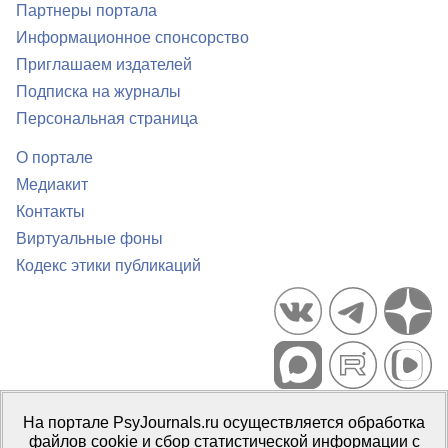
Партнеры портала
Информационное спонсорство
Приглашаем издателей
Подписка на журналы
Персональная страница
О портале
Медиакит
Контакты
Виртуальные фоны
Кодекс этики публикаций
Портал психологических изданий PsyJournals.ru, 2007–2026
На портале PsyJournals.ru осуществляется обработка
Правила использования материалов
файлов cookie и сбор статистической информации с