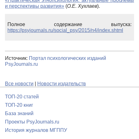
«Практическая этнопсихология: актуальные проблемы
и перспективы развития»
(
О.Е. Хухлаев
).
Полное содержание выпуска:
https://psyjournals.ru/social_psy/2015/n4/index.shtml
Источник:
Портал психологических изданий
PsyJournals.ru
Все новости
|
Новости издательств
ТОП-20 статей
ТОП-20 книг
База знаний
Проекты PsyJournals.ru
История журналов МГППУ