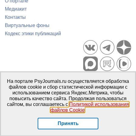
О портале
Медиакит
Контакты
Виртуальные фоны
Кодекс этики публикаций
Портал психологических изданий PsyJournals.ru, 2007–2026
На портале PsyJournals.ru осуществляется обработка
Правила использования материалов
файлов cookie и сбор статистической информации с
Свидетельство регистрации СМИ
Эл № ФС77-66447 от 14 июля
использованием сервиса Яндекс.Метрика, чтобы
2016 г.
повысить качество сайта. Продолжая пользоваться
сайтом, вы соглашаетесь с
Политикой использования
Издатель:
ФГБОУ ВО МГППУ
файлов Cookie
.
Репозиторий открытого доступа
Принять