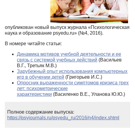
опубликован новый выпуск журнала «Психологическая
наука и образование psyedu.ru» (№4, 2016).
В номере читайте статьи:
Динамика мотивов учебной деятельности и ее
связь с системой учебных действий
(Васильев
В.Г., Третьяк М.В.)
Зарубежный опыт использования компьютерных
игр в обучении детей
(Григорьев И.С.)
Опросник выраженности симптомов кризиса трех
лет: психометрические
характеристики
(Василенко В.Е., Уланова Ю.Ю.)
Полное содержание выпуска:
https://psyjournals.ru/psyedu_ru/2016/n4/index.shtml