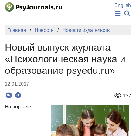
Перейти к основному содержанию
English
НОВОСТИ
Главная
Новости
Новости издательств
ИЗДАНИЯ
АВТОРЫ
Новый выпуск журнала
ПОДАТЬ РУКОПИСЬ
БАЗА ЗНАНИЙ
«Психологическая наука и
КЛЮЧЕВЫЕ СЛОВА
образование psyedu.ru»
Регистрация
Вход
12.01.2017
137
На портале