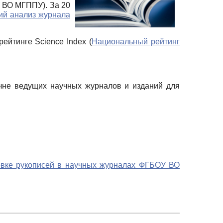
 ВО МГППУ). За 20
ий анализ журнала
ейтинге Science Index (
Национальный рейтинг
чне ведущих научных журналов и изданий для
товке рукописей в научных журналах ФГБОУ ВО