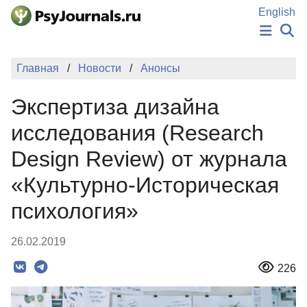
Перейти к основному содержанию
English
НОВОСТИ
Главная
Новости
Анонсы
ИЗДАНИЯ
АВТОРЫ
Экспертиза дизайна
ПОДАТЬ РУКОПИСЬ
БАЗА ЗНАНИЙ
исследования (Research
КЛЮЧЕВЫЕ СЛОВА
Design Review) от журнала
Регистрация
Вход
«Культурно-Историческая
психология»
26.02.2019
226