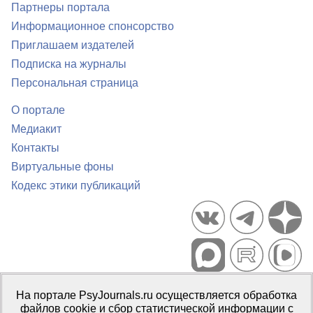
Партнеры портала
Информационное спонсорство
Приглашаем издателей
Подписка на журналы
Персональная страница
О портале
Медиакит
Контакты
Виртуальные фоны
Кодекс этики публикаций
Портал психологических изданий PsyJournals.ru, 2007–2026
На портале PsyJournals.ru осуществляется обработка
Правила использования материалов
файлов cookie и сбор статистической информации с