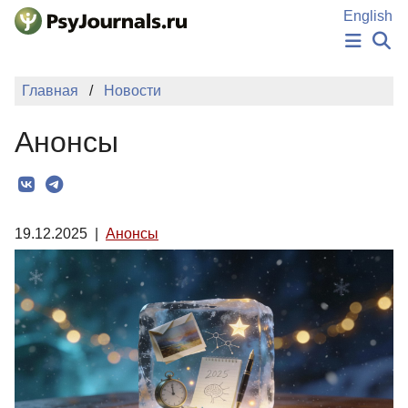
Перейти к основному содержанию
English
НОВОСТИ
Главная
Новости
ИЗДАНИЯ
АВТОРЫ
Анонсы
ПОДАТЬ РУКОПИСЬ
БАЗА ЗНАНИЙ
КЛЮЧЕВЫЕ СЛОВА
Регистрация
Вход
19.12.2025
|
Анонсы