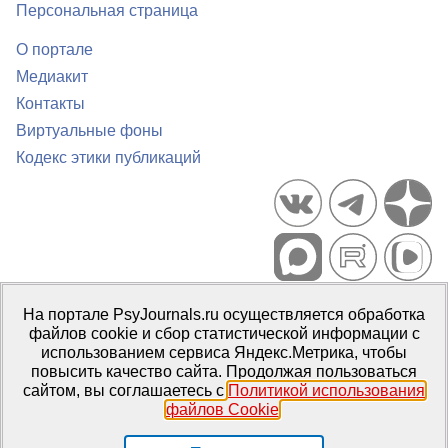
Персональная страница
О портале
Медиакит
Контакты
Виртуальные фоны
Кодекс этики публикаций
Портал психологических изданий PsyJournals.ru, 2007–2026
На портале PsyJournals.ru осуществляется обработка
Правила использования материалов
файлов cookie и сбор статистической информации с
Свидетельство регистрации СМИ
Эл № ФС77-66447 от 14 июля
использованием сервиса Яндекс.Метрика, чтобы
2016 г.
повысить качество сайта. Продолжая пользоваться
сайтом, вы соглашаетесь с
Политикой использования
Издатель:
ФГБОУ ВО МГППУ
файлов Cookie
.
Репозиторий открытого доступа