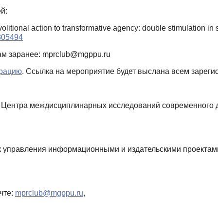
й:
itional action to transformative agency: double stimulation in s
805494
ам заранее: mprclub@mgppu.ru
трацию
. Ссылка на мероприятие будет выслана всем зареги
ль Центра междисциплинарных исследований современного 
ик управления информационными и издательскими проекта
чте:
mprclub@mgppu.ru
,