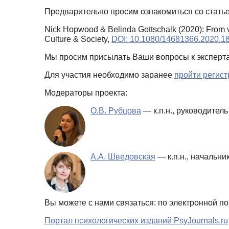
Предварительно просим ознакомиться со статье
Nick Hopwood & Belinda Gottschalk (2020): From vol
Culture & Society,
DOI: 10.1080/14681366.2020.1
Мы просим присылать Ваши вопросы к эксперт
Для участия необходимо заранее
пройти регис
Модераторы проекта:
О.В. Рубцова
— к.п.н., руководите
А.А. Шведовская
— к.п.н., начальн
Вы можете с нами связаться: по электронной по
Портал психологических изданий PsyJournals.ru