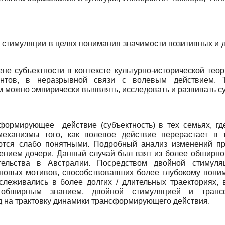
 стимуляции в целях понимания значимости позитивных и 
не субъектности в контексте культурно-исторической теор
ументов, в неразрывной связи с волевым действием.
м можно эмпирически выявлять, исследовать и развивать су
нсформирующее действие (субъектность) в тех семьях, г
еханизмы того, как волевое действие перерастает в
ются слабо понятными. Подробный анализ изменений пр
ением дочери. Данный случай был взят из более обширной
тельства в Австралии. Посредством двойной стимуля
новых мотивов, способствовавших более глубокому поним
слеживались в более долгих / длительных траекториях, 
 обширным знанием, двойной стимуляцией и трансф
д на трактовку динамики трансформирующего действия.