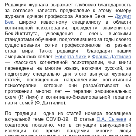
Редакция журнала выражает глубокую благодарность
за согласие написать предисловие к этому номеру
журнала дочери профессора Аарона Бека —
Джудит
Бек
, широко известному специалисту в области
когнитивной психотерапии, президенту знаменитого
Бек-Института, учреждения с очень высокими
стандартами обучения, подготовившего за годы своего
существования сотни профессионалов из разных
стран мира. Также редакция благодарит наших
американских коллег
Роберта Лихи
и
Франка Даттилио
— классиков когнитивной психотерапии, чьи книги
переведены на многие языки, включая русский, за
подготовку специально для этого выпуска журнала
статей, посвященных направлениям когнитивной
психотерапии, которые они разрабатывают на
протяжении многих лет — терапии эмоциональных
схем (Р. Лихи) и когнитивно-бихевиоральной терапии
пар и семей (Ф. Даттилио).
По традиции одна из статей номера посвящена
актуальной теме COVID-19. В статье
О.А. Сычева
и
соавторов показано, что в ситуации вынужденной
изоляции во время пандемии многие люди