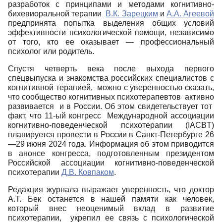
разработок с принципами и методами когнитивно-
бихевиоральной терапии
В.К. Зарецким
и
А.А. Агеевой
предпринята попытка выделения общих условий
эффективности психологической помощи, независимо
от того, кто ее оказывает — профессиональный
психолог или родитель.
Спустя четверть века после выхода первого
спецвыпуска и знакомства российских специалистов с
когнитивной терапией, можно с уверенностью сказать,
что сообщество когнитивных психотерапевтов активно
развивается и в России. Об этом свидетельствует тот
факт, что 11-ый конгресс Международной ассоциации
когнитивно-поведенческой психотерапии (IACBT)
планируется провести в России в Санкт-Петербурге 26
—29 июня 2024 года. Информация об этом приводится
в анонсе конгресса, подготовленным президентом
Российской ассоциации когнитивно-поведенческой
психотерапии
Д.В. Ковпаком
.
Редакция журнала выражает уверенность, что доктор
А.Т. Бек останется в нашей памяти как человек,
который внес неоценимый вклад в развитие
психотерапии, укрепил ее связь с психологической