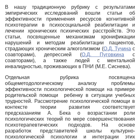
В нашу традиционную рубрику с результатами
эмпирических исследований вошли статьи об
эффективности применения ресурсов когнитивной
психотерапии в психосоциальной реабилитации и
лечении хронических психических расстройств. Это
статьи, посвященные механизмам хронификации
нарушений и методам реабилитации пациентов,
страдающих хроническим алкоголизмом (
О.Д. Тучина
с
соавторами), депрессией (
О.Д. Пуговкина
с
соавторами), а также людей с ментальной
инвалидностью, проживающих в ПНИ (М.Е. Сиснева).
Отдельная рубрика посвящена
общеметодологическому анализу проблемы
эффективности психологической помощи на примере
родительской помощи ребенку в ситуации учебных
трудностей. Рассмотрение психологической помощи в
контексте теории развития соответствует
предсказаниям А. Бека о возрастании роли
психологических теорий по мере совершенствования
психотерапевтических подходов. На основе
разработок представителей школы культурно-
психологической психологии и интеграции этих