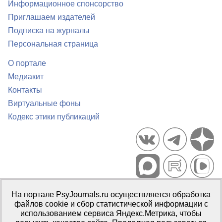
Информационное спонсорство
Приглашаем издателей
Подписка на журналы
Персональная страница
О портале
Медиакит
Контакты
Виртуальные фоны
Кодекс этики публикаций
Портал психологических изданий PsyJournals.ru, 2007–2026
На портале PsyJournals.ru осуществляется обработка
Правила использования материалов
файлов cookie и сбор статистической информации с
Свидетельство регистрации СМИ
Эл № ФС77-66447 от 14 июля
использованием сервиса Яндекс.Метрика, чтобы
2016 г.