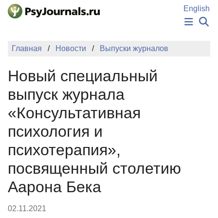
Перейти к основному содержанию
English
НОВОСТИ
Главная
Новости
Выпуски журналов
ИЗДАНИЯ
АВТОРЫ
Новый специальный
ПОДАТЬ РУКОПИСЬ
БАЗА ЗНАНИЙ
выпуск журнала
КЛЮЧЕВЫЕ СЛОВА
«Консультативная
Регистрация
Вход
психология и
психотерапия»,
посвященный столетию
Аарона Бека
02.11.2021