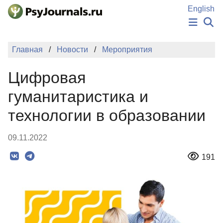
Перейти к основному содержанию
English
НОВОСТИ
Главная
Новости
Мероприятия
ИЗДАНИЯ
АВТОРЫ
Цифровая
ПОДАТЬ РУКОПИСЬ
БАЗА ЗНАНИЙ
гуманитаристика и
КЛЮЧЕВЫЕ СЛОВА
технологии в образовании
Регистрация
Вход
09.11.2022
191