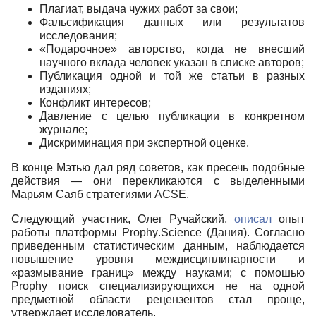
Плагиат, выдача чужих работ за свои;
Фальсификация данных или результатов
исследования;
«Подарочное» авторство, когда не внесший
научного вклада человек указан в списке авторов;
Публикация одной и той же статьи в разных
изданиях;
Конфликт интересов;
Давление с целью публикации в конкретном
журнале;
Дискриминация при экспертной оценке.
В конце Мэтью дал ряд советов, как пресечь подобные
действия ― они перекликаются с выделенными
Марьям Саяб стратегиями
ACSE
.
Следующий участник, Олег Ручайский,
описал
опыт
работы платформы
Prophy
.
Science
(Дания)
. Согласно
приведенным статистическим данным, наблюдается
повышение уровня междисциплинарности и
«размывание границ» между науками; с помошью
Prophy
поиск специализирующихся не на одной
предметной области рецензентов стал проще,
утверждает исследователь.