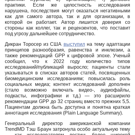
практики. Если же целостность исследования
нарушена, последствия могут оказаться негативными
как для самого автора, так и для организации, в
которой он работает. Автор лишится доверия со
стороны как коллег, так и рецензентов, что поставит
под угрозу дальнейшее сотрудничество.
Дикран Торосер из США
выступил
на тему адаптации
принципов разнообразия, равенства и инклюзии, а
также рекомендаций
GPP
к цифровой эпохе. Ученый
сообщил, что к 2022 году количество типов
исследований/публикаций выросло; пациенты стали
указываться в списках авторов статей, посвященных
биомедицинским исследованиям; повысилась роль
социальных медиа; контент исследований дополнен
(стало возможно включать видео-, аудиофайлы,
подкасты, инфографики и т.д.) ― это расширило
рекомендации
GPP
до 32 страниц вместо прежних 5,5.
Пациентам должна быть доступна и понятна краткая
аннотация исследования (
Plain
Language
Summary
).
Генеральный директор американской компании
TrendMD
Тэш Браун затронула особо актуальную тему
― как исследователям достичь более широкой