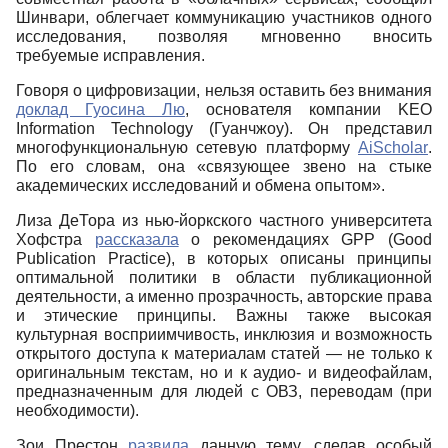
Шинвари, облегчает коммуникацию участников одного
исследования, позволяя мгновенно вносить
требуемые исправления.
Говоря о цифровизации, нельзя оставить без внимания
доклад Гуосина Лю
, основателя компании
KEO
Information
Technology
(Гуанчжоу). Он представил
многофункциональную сетевую платформу
AiScholar
.
По его словам, она «связующее звено на стыке
академических исследований и обмена опытом».
Лиза ДеТора из нью-йоркского частного университета
Хофстра
рассказала
о рекомендациях
GPP
(
Good
Publication
Practice
), в которых описаны принципы
оптимальной политики в области публикационной
деятельности, а именно прозрачность, авторские права
и этические принципы. Важны также высокая
культурная восприимчивость, инклюзия и возможность
открытого доступа к материалам статей ― не только к
оригинальным текстам, но и к аудио- и видеофайлам,
предназначенным для людей с ОВЗ, переводам (при
необходимости).
Зои Престон
развила
данную тему, сделав особый