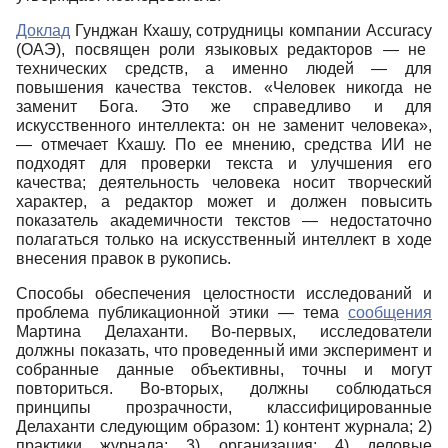
Доклад
Гунджан Кхашу, сотрудницы компании
Accuracy
(ОАЭ), посвящен роли языковых редакторов ― не
технических средств, а именно людей ― для
повышения качества текстов. «Человек никогда не
заменит Бога. Это же справедливо и для
искусственного интеллекта: он не заменит человека»,
― отмечает Кхашу. По ее мнению, средства ИИ не
подходят для проверки текста и улучшения его
качества; деятельность человека носит творческий
характер, а редактор может и должен повысить
показатель академичности текстов ― недостаточно
полагаться только на искусственный интеллект в ходе
внесения правок в рукопись.
Способы обеспечения целостности исследований и
проблема публикационной этики ― тема
сообщения
Мартина Делаханти. Во-первых, исследователи
должны показать, что проведенный ими эксперимент и
собранные данные объективны, точны и могут
повториться. Во-вторых, должны соблюдаться
принципы прозрачности, классифицированные
Делаханти следующим образом: 1) контент журнала; 2)
практики журнала; 3) организация; 4) деловые