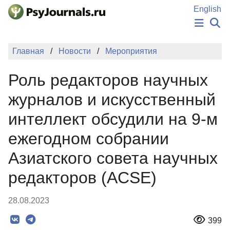
Перейти к основному содержанию
English
НОВОСТИ
Главная
Новости
Мероприятия
ИЗДАНИЯ
АВТОРЫ
Роль редакторов научных
ПОДАТЬ РУКОПИСЬ
БАЗА ЗНАНИЙ
журналов и искусственный
КЛЮЧЕВЫЕ СЛОВА
интеллект обсудили на 9-м
Регистрация
Вход
ежегодном собрании
Азиатского совета научных
редакторов (ACSE)
28.08.2023
399