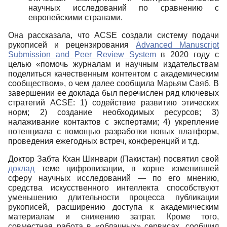
научных исследований по сравнению с
европейскими странами.
Она рассказала, что ACSE
создали систему подачи
рукописей и рецензирования
Advanced
Manuscript
Submission
and
Peer
Review
System
в 2020 году с
целью «помочь журналам и научным издательствам
поделиться качественным контентом с академическим
сообществом», о чем далее сообщила Марьям Саяб. В
завершении ее доклада был перечислен ряд ключевых
стратегий
ACSE
: 1) содействие развитию этических
норм; 2) создание необходимых ресурсов; 3)
налаживание контактов с экспертами; 4) укрепление
потенциала с помощью разработки новых платформ,
проведения ежегодных встреч, конференций и т.д.
Доктор Забта Кхан Шинвари (Пакистан) посвятил свой
доклад
теме цифровизации, в корне изменившей
сферу научных исследований ― по его мнению,
средства искусственного интеллекта способствуют
уменьшению длительности процесса публикации
рукописей, расширению доступа к академическим
материалам и снижению затрат. Кроме того,
совместная работа в «облачных» сервисах, сообщил