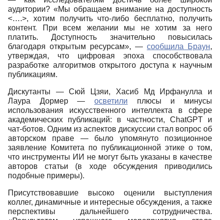
аудитории? «Мы обращаем внимание на доступность
<….>, хотим получить что-либо бесплатно, получить
контент. При всем желании мы не хотим за него
платить. Доступность значительно повысилась
благодаря открытым ресурсам», ―
сообщила Браун
,
утверждая, что цифровая эпоха способствовала
разработке алгоритмов открытого доступа к научным
публикациям.
Дискутанты ― Сюй Цзяи, Хасиб Мд Ирфанулла и
Лаура Дормер ―
осветили
плюсы и минусы
использования искусственного интеллекта в сфере
академических публикаций: в частности,
ChatGPT
и
чат-ботов. Одним из аспектов дискуссии стал вопрос об
авторском праве ― было упомянуто позиционное
заявление Комитета по публикационной этике о том,
что инструменты ИИ не могут быть указаны в качестве
авторов статьи (в ходе обсуждения приводились
подобные примеры).
Присутствовавшие высоко оценили выступления
коллег, динамичные и интересные обсуждения, а также
перспективы дальнейшего сотрудничества.