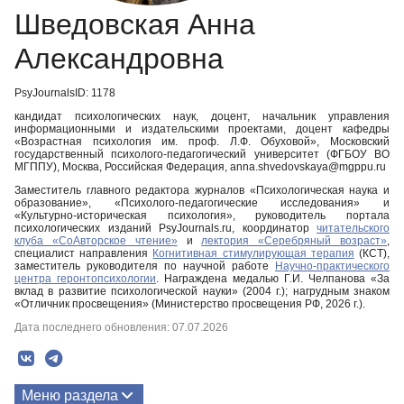
Шведовская Анна
Александровна
PsyJournalsID: 1178
кандидат психологических наук, доцент, начальник управления
информационными и издательскими проектами, доцент кафедры
«Возрастная психология им. проф. Л.Ф. Обуховой», Московский
государственный психолого-педагогический университет (ФГБОУ ВО
МГППУ), Москва, Российская Федерация, anna.shvedovskaya@mgppu.ru
Заместитель главного редактора журналов «Психологическая наука и
образование», «Психолого-педагогические исследования» и
«Культурно-историческая психология», руководитель портала
психологических изданий PsyJournals.ru, координатор
читательского
клуба «СоАвторское чтение»
и
лектория «Серебряный возраст»
,
специалист направления
Когнитивная стимулирующая терапия
(КСТ),
заместитель руководителя по научной работе
Научно-практического
центра геронтопсихологии
. Награждена медалью Г.И. Челпанова «За
вклад в развитие психологической науки» (2004 г.); нагрудным знаком
«Отличник просвещения» (Министерство просвещения РФ, 2026 г.).
Дата последнего обновления: 07.07.2026
Меню раздела