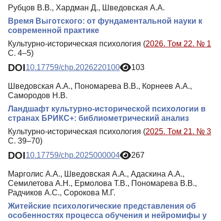
Рубцов В.В., Хардман Д., Шведовская А.А.
Время Выготского: от фундаментальной науки к
современной практике
Культурно-историческая психология (
2026. Том 22. № 1
С. 4–5)
DOI
10.17759/chp.2026220100
103
Шведовская А.А., Пономарева В.В., Корнеев А.А.,
Самородов Н.В.
Ландшафт культурно-исторической психологии в
странах БРИКС+: библиометрический анализ
Культурно-историческая психология (
2025. Том 21. № 3
С. 39–70)
DOI
10.17759/chp.2025000004
267
Марголис А.А., Шведовская А.А., Адаскина А.А.,
Семилетова А.Н., Ермолова Т.В., Пономарева В.В.,
Радчиков А.С., Сорокова М.Г.
Житейские психологические представления об
особенностях процесса обучения и нейромифы у