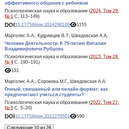
эффективного общения с ребенком
Психологическая наука и образование (
2024. Том 29.
№ 1
С. 113–149)
DOI
10.17759/pse.2024290109
1155
Марголис А.А., Кудрявцев В.Т., Шведовская А.А.
Человек Деятельности. К 75-летию Виталия
Владимировича Рубцова
Психологическая наука и образование (
2023. Том 28.
№ 4
С. 190–191)
131
Марголис А.А., Сорокова М.Г., Шведовская А.А.
Очный, смешанный или онлайн-формат: как
предпочитают учиться студенты?
Психологическая наука и образование (
2022. Том 27.
№ 5
С. 5–20)
DOI
10.17759/pse.2022270501
590
Следующие 10 из 26