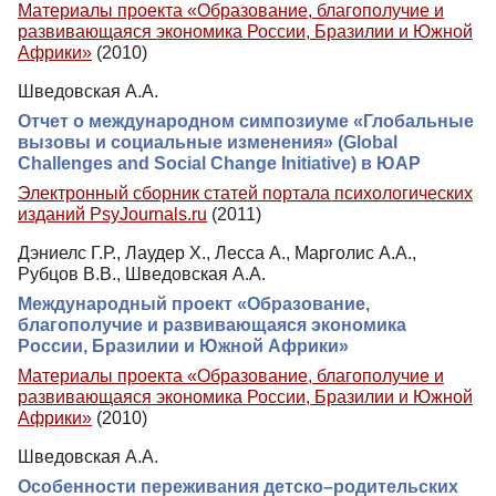
Материалы проекта «Образование, благополучие и
развивающаяся экономика России, Бразилии и Южной
Африки»
(2010)
Шведовская А.А.
Отчет о международном симпозиуме «Глобальные
вызовы и социальные изменения» (Global
Challenges and Social Change Initiative) в ЮАР
Электронный сборник статей портала психологических
изданий PsyJournals.ru
(2011)
Дэниелс Г.Р., Лаудер Х., Лесса А., Марголис А.А.,
Рубцов В.В., Шведовская А.А.
Международный проект «Образование,
благополучие и развивающаяся экономика
России, Бразилии и Южной Африки»
Материалы проекта «Образование, благополучие и
развивающаяся экономика России, Бразилии и Южной
Африки»
(2010)
Шведовская А.А.
Особенности переживания детско–родительских