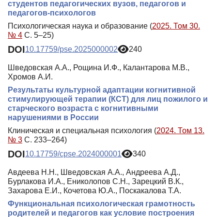
студентов педагогических вузов, педагогов и
педагогов-психологов
Психологическая наука и образование (
2025. Том 30.
№ 4
С. 5–25)
DOI
10.17759/pse.2025000002
240
Шведовская А.А., Рощина И.Ф., Калантарова М.В.,
Хромов А.И.
Результаты культурной адаптации когнитивной
стимулирующей терапии (КСТ) для лиц пожилого и
старческого возраста с когнитивными
нарушениями в России
Клиническая и специальная психология (
2024. Том 13.
№ 3
С. 233–264)
DOI
10.17759/cpse.2024000001
340
Авдеева Н.Н., Шведовская А.А., Андреева А.Д.,
Бурлакова И.А., Ениколопов С.Н., Зарецкий В.К.,
Захарова Е.И., Кочетова Ю.А., Поскакалова Т.А.
Функциональная психологическая грамотность
родителей и педагогов как условие построения