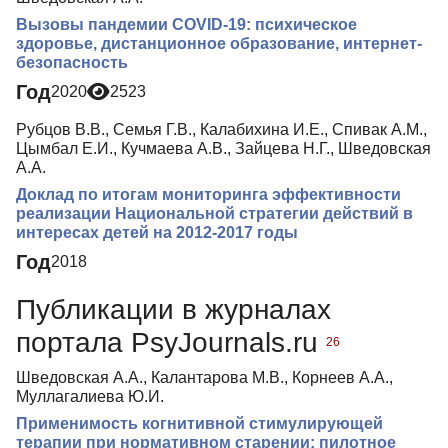
Вызовы пандемии COVID-19: психическое
здоровье, дистанционное образование, интернет-
безопасность
Год
2020
2523
Рубцов В.В., Семья Г.В., Калабихина И.Е., Спивак А.М.,
Цымбал Е.И., Кучмаева А.В., Зайцева Н.Г., Шведовская
А.А.
Доклад по итогам мониторинга эффективности
реализации Национальной стратегии действий в
интересах детей на 2012-2017 годы
Год
2018
Публикации в журналах
портала PsyJournals.ru
26
Шведовская А.А., Калантарова М.В., Корнеев А.А.,
Муллагалиева Ю.И.
Применимость когнитивной стимулирующей
терапии при нормативном старении: пилотное