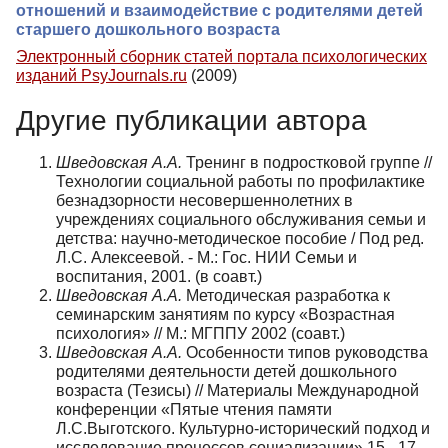
отношений и взаимодействие с родителями детей
старшего дошкольного возраста
Электронный сборник статей портала психологических
изданий PsyJournals.ru
(2009)
Другие публикации автора
Шведовская А.А.
Тренинг в подростковой группе //
Технологии социальной работы по профилактике
безнадзорности несовершеннолетних в
учреждениях социального обслуживания семьи и
детства: научно-методическое пособие / Под ред.
Л.С. Алексеевой. - М.: Гос. НИИ Семьи и
воспитания, 2001. (в соавт.)
Шведовская А.А.
Методическая разработка к
семинарским занятиям по курсу «Возрастная
психология» // М.: МГППУ 2002 (соавт.)
Шведовская А.А.
Особенности типов руководства
родителями деятельности детей дошкольного
возраста (Тезисы) // Материалы Международной
конференции «Пятые чтения памяти
Л.С.Выготского. Культурно-исторический подход и
исследование процессов социализации».15 - 17