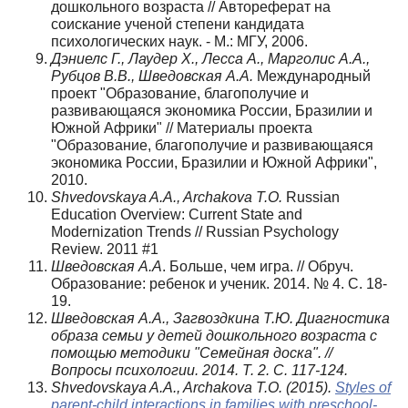
дошкольного возраста // Автореферат на
соискание ученой степени кандидата
психологических наук. - М.: МГУ, 2006.
Дэниелс Г., Лаудер Х., Лесса А., Марголис А.А.,
Рубцов В.В., Шведовская А.А.
Международный
проект "Образование, благополучие и
развивающаяся экономика России, Бразилии и
Южной Африки" // Материалы проекта
"Образование, благополучие и развивающаяся
экономика России, Бразилии и Южной Африки",
2010.
Shvedovskaya A.A., Archakova T.O.
Russian
Education Overview: Current State and
Modernization Trends // Russian Psychology
Review. 2011 #1
Шведовская А.А
. Больше, чем игра. // Обруч.
Образование: ребенок и ученик. 2014. № 4. С. 18-
19.
Шведовская А.А., Загвоздкина Т.Ю. Диагностика
образа семьи у детей дошкольного возраста с
помощью методики "Семейная доска". //
Вопросы психологии. 2014. Т. 2. С. 117-124.
Shvedovskaya A.A., Archakova T.O. (2015).
Styles of
parent-child interactions in families with preschool-