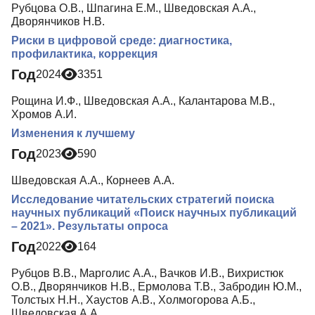
Рубцова О.В., Шпагина Е.М., Шведовская А.А.,
Дворянчиков Н.В.
Риски в цифровой среде: диагностика,
профилактика, коррекция
Год
2024
3351
Рощина И.Ф., Шведовская А.А., Калантарова М.В.,
Хромов А.И.
Изменения к лучшему
Год
2023
590
Шведовская А.А., Корнеев А.А.
Исследование читательских стратегий поиска
научных публикаций «Поиск научных публикаций
– 2021». Результаты опроса
Год
2022
164
Рубцов В.В., Марголис А.А., Вачков И.В., Вихристюк
О.В., Дворянчиков Н.В., Ермолова Т.В., Забродин Ю.М.,
Толстых Н.Н., Хаустов А.В., Холмогорова А.Б.,
Шведовская А.А.