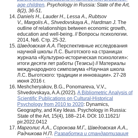
age children
. Psychology in Russia: State of the Art,
8(2), 36-51.
Daniels H., Lauder H., Lessa A., Rubtsov
V., Margolis A., Shvedovskaya A., Hardman J.
The
outline of relationships between economic growth,
education and well-being. // Вопросы психологии.
2014, №6. Стр. 25-32.
Шведовская А.А.
Перспективные исследования
научной школы Л.С. Выготского на страницах
журнала «Культурно-историческая психология»:
итоги десяти лет работы (Тезисы) // Материалы
международного симпозиума «Научная школа
Л.С. Выготского: традиции и инновации». 27-28
июня 2016 г.
Meshcheryakov, B.G., Ponomareva, V.V.,
Shvedovskaya, A.A.(2022).
A Bibliometric Analysis of
Scientific Publications on Cultural-Historical
Psychology from 2010 to 2020
: Dynamics,
Geography, and Key Ideas. Psychology in Russia:
State of the Art, 15(4), 188–214. DOI: 10.11621/
pir.2022.0412
Марголис А.А., Сорокова М.Г., Шведовская А.А.,
Радчикова Н.П.
Разработка и стандартизация