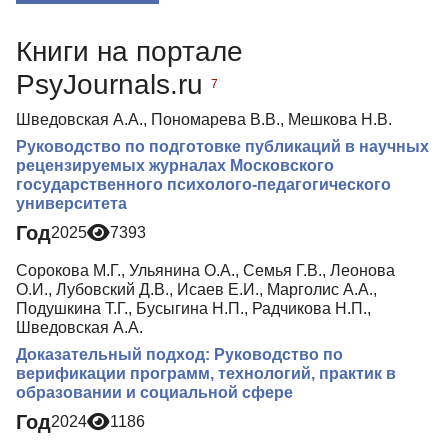
Публикации
Книги на портале
Биография
PsyJournals.ru
7
Медиа-материалы
Шведовская А.А., Пономарева В.В., Мешкова Н.В.
Руководство по подготовке публикаций в научных
рецензируемых журналах Московского
государственного психолого-педагогического
университета
Год
2025
7393
Сорокова М.Г., Ульянина О.А., Семья Г.В., Леонова
О.И., Лубовский Д.В., Исаев Е.И., Марголис А.А.,
Подушкина Т.Г., Бусыгина Н.П., Радчикова Н.П.,
Шведовская А.А.
Доказательный подход: Руководство по
верификации программ, технологий, практик в
образовании и социальной сфере
Год
2024
1186