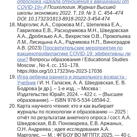
опросника «Шкала отношения к вакцинации от
COVID-19»
// Психология. Журнал Высшей
школы экономики 2022. Т. 19. № 3. С. 454–474
DOI: 10.17323/1813-8918-2022-3-454-474
Марголис А.А., Сорокова М.Г., Шепелева Е.А.,
Гаврилова Е.В., Расходчикова М.Н., Шведовская
А.А., Дробязько А.А., Вихристюк О.В., Прокопьева
Л.М., Лисицына А.А., Радчикова Н.П., Виноградов
А.В. (2023)
Просветительские мероприятия по
вакцинопрофилактике COVID-19: эффективны ли
они?
Вопросы образования
/ Educational Studies
Moscow , No 4,
сс
. 151–178.
https://doi.org/10.17323/vo-2023-17036
Игра ребенка раннего и дошкольного возраста :
Учебник
/ И. Н. Галасюк, А. А. Шведовская, Е. В.
Бодрова [и др.]. – 1-е изд.. – Москва :
Издательство Юрайт, 2024. – 422 с. – (Высшее
образование). – ISBN 978-5-534-18594-2.
Карта научного чтения: кто и как выбирает
журналы по психологии и образованию — 2025 :
отчёт по результатам анкетного опроса / сост. А.А.
Шведовская, В.В. Пономарева, Е.В. Аржаных,
О.Н. Андреева ; идея исследования А.А.
Марголис. — М. : ФГБОУ ВО МГППУ, 2025. — 40 с.