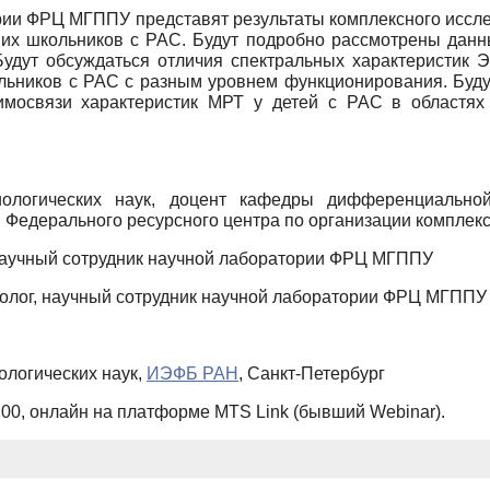
рии ФРЦ МГППУ представят результаты комплексного иссл
ших школьников с РАС. Будут подробно рассмотрены данн
 Будут обсуждаться отличия спектральных характеристик 
ольников с РАС с разным уровнем функционирования. Буд
имосвязи характеристик МРТ у детей с РАС в областях
иологических наук, доцент кафедры дифференциальной
с. Федерального ресурсного центра по организации компл
 научный сотрудник научной лаборатории ФРЦ МГППУ
ихолог, научный сотрудник научной лаборатории ФРЦ МГППУ
иологических наук,
ИЭФБ РАН
, Санкт-Петербург
:00, онлайн на платформе MTS Link (бывший Webinar).