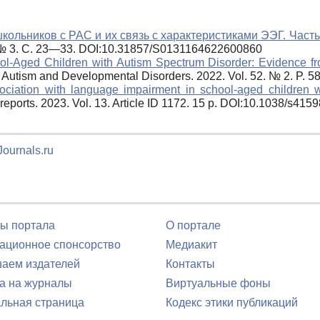
ольников с РАС и их связь с характеристиками ЭЭГ. Часть 
49. № 3. С. 23—33. DOI:10.31857/S0131164622600860
ool-Aged Children with Autism Spectrum Disorder: Evidence
 of Autism and Developmental Disorders.
2022. Vol. 52. № 2. P.
ssociation with language impairment in school-aged children
 reports.
2023. Vol. 13. Article ID 1172. 15 p. DOI:10.1038/s41
ournals.ru
ы портала
О портале
ционное спонсорство
Медиакит
аем издателей
Контакты
а на журналы
Виртуальные фоны
льная страница
Кодекс этики публикаций