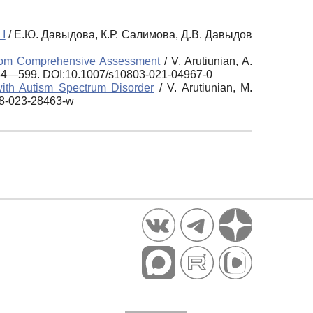
I
/ Е.Ю. Давыдова, К.Р. Салимова, Д.В. Давыдов
 from Comprehensive Assessment
/ V. Arutiunian, A.
 584—599.
DOI:10.1007/s10803-021-04967-0
 with Autism Spectrum Disorder
/ V. Arutiunian, M.
598-023-28463-w