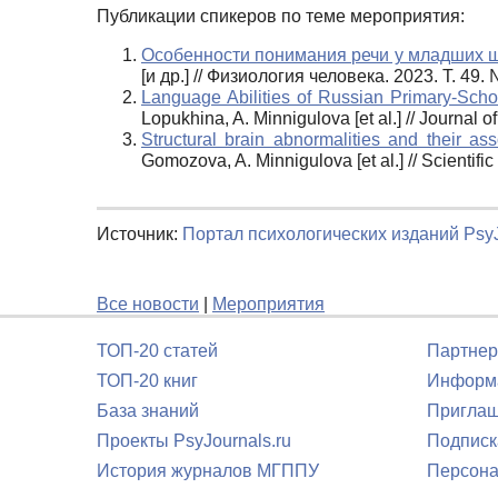
Публикации спикеров по теме мероприятия:
Особенности понимания речи у младших шк
[и др.] // Физиология человека. 2023. Т. 
Language Abilities of Russian Primary-Sch
Lopukhina, A. Minnigulova [et al.] // Journal
Structural brain abnormalities and their a
Gomozova, A. Minnigulova [et al.] // Scientific
Источник:
Портал психологических изданий PsyJ
Все новости
|
Мероприятия
ТОП-20 статей
Партнер
ТОП-20 книг
Информа
База знаний
Приглаш
Проекты PsyJournals.ru
Подписк
История журналов МГППУ
Персона