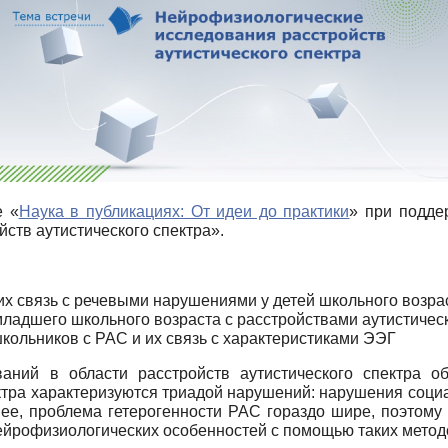
е «
Наука в публикациях: От идеи до практики
» при подде
ств аутистического спектра».
их связь с речевыми нарушениями у детей школьного возрас
ладшего школьного возраста с расстройствами аутистическ
кольников с РАС и их связь с характеристиками ЭЭГ
ваний в области расстройств аутистического спектра о
ектра характеризуются триадой нарушений: нарушения соци
ее, проблема гетерогенности РАС гораздо шире, поэтому
нейрофизиологических особенностей с помощью таких метод