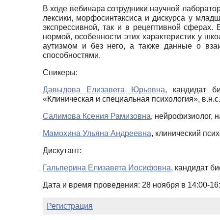
В ходе вебинара сотрудники научной лаборато
лексики, морфосинтаксиса и дискурса у млад
экспрессивной, так и в рецептивной сферах.
нормой, особенности этих характеристик у шк
аутизмом и без него, а также данные о вза
способностями.
Спикеры:
Давыдова Елизавета Юрьевна
, кандидат б
«Клиническая и специальная психология», в.н.
Салимова Ксения Рамизовна
, нейрофизиолог,
Мамохина Ульяна Андреевна
, клинический пс
Дискутант:
Гальперина Елизавета Иосифовна
, кандидат б
Дата и время проведения
:
28 ноября в 14:00
-16
Регистрация