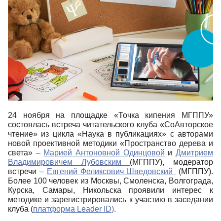
24 ноября на площадке «Точка кипения МГППУ»
состоялась встреча читательского клуба «СоАвторское
чтение» из цикла «Наука в публикациях» с авторами
новой проективной методики «Пространство дерева и
света» –
Марией Антоновной Одинцовой
и
Дмитрием
Владимировичем Лубовским
(МГППУ), модератор
встречи –
Евгений Феликсович Шведовский
(МГППУ).
Более 100 человек из Москвы, Смоленска, Волгограда,
Курска, Самары, Никольска проявили интерес к
методике и зарегистрировались к участию в заседании
клуба (
платформа
Leader
ID
)
.