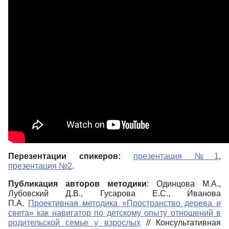
Перезентации спикеров:
презентация №1
,
презентация №2
.
Публикация авторов методики
: Одинцова М.А.,
Лубовский Д.В., Гусарова Е.С., Иванова
П.А.
Проективная методика «Пространство дерева и
света» как навигатор по детскому опыту отношений в
родительской семье у взрослых
// Консультативная