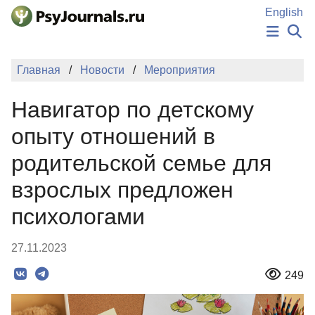
Перейти к основному содержанию
English
НОВОСТИ
Главная
Новости
Мероприятия
ИЗДАНИЯ
АВТОРЫ
Навигатор по детскому
ПОДАТЬ РУКОПИСЬ
БАЗА ЗНАНИЙ
опыту отношений в
КЛЮЧЕВЫЕ СЛОВА
родительской семье для
Регистрация
Вход
взрослых предложен
психологами
27.11.2023
249