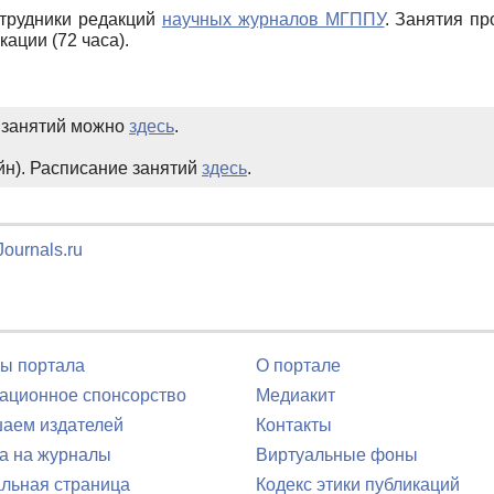
трудники редакций
научных журналов МГППУ
. Занятия п
ации (72 часа).
е занятий можно
здесь
.
йн). Расписание занятий
здесь
.
ournals.ru
ы портала
О портале
ционное спонсорство
Медиакит
аем издателей
Контакты
а на журналы
Виртуальные фоны
льная страница
Кодекс этики публикаций