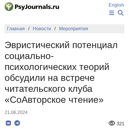
Перейти к основному содержанию
English
НОВОСТИ
Главная
Новости
Мероприятия
ИЗДАНИЯ
АВТОРЫ
Эвристический потенциал
ПОДАТЬ РУКОПИСЬ
БАЗА ЗНАНИЙ
социально-
КЛЮЧЕВЫЕ СЛОВА
психологических теорий
Регистрация
Вход
обсудили на встрече
читательского клуба
«СоАвторское чтение»
21.06.2024
321