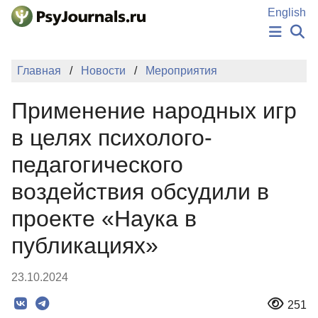
Перейти к основному содержанию
English
НОВОСТИ
Главная
Новости
Мероприятия
ИЗДАНИЯ
АВТОРЫ
Применение народных игр
ПОДАТЬ РУКОПИСЬ
БАЗА ЗНАНИЙ
в целях психолого-
КЛЮЧЕВЫЕ СЛОВА
педагогического
Регистрация
Вход
воздействия обсудили в
проекте «Наука в
публикациях»
23.10.2024
251