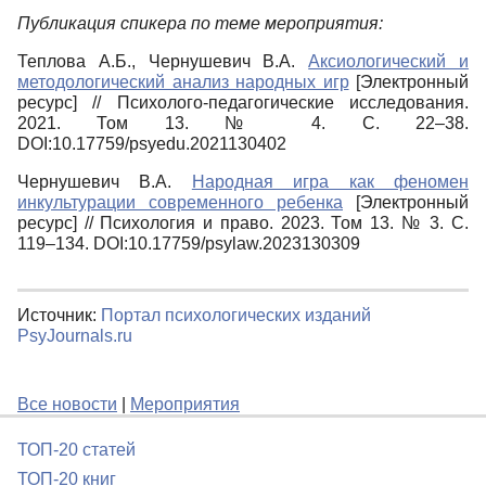
Публикация спикера по теме мероприятия:
Теплова А.Б., Чернушевич В.А.
Аксиологический и
методологический анализ народных игр
[Электронный
ресурс] // Психолого-педагогические исследования.
2021. Том 13. № 4. С. 22–38.
DOI:10.17759/psyedu.2021130402
Чернушевич В.А.
Народная игра как феномен
инкультурации современного ребенка
[Электронный
ресурс] // Психология и право. 2023. Том 13. № 3. С.
119–134. DOI:10.17759/psylaw.2023130309
Источник:
Портал психологических изданий
PsyJournals.ru
Все новости
|
Мероприятия
ТОП-20 статей
ТОП-20 книг