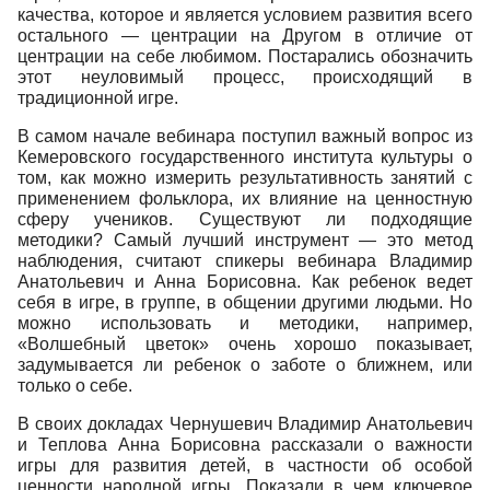
качества, которое и является условием развития всего
остального
—
центрации на Другом в отличие от
центрации на себе любимом. Постарались обозначить
этот неуловимый процесс, происходящий в
традиционной игре.
В самом начале вебинара поступил важный вопрос из
Кемеровского государственного института культуры о
том, как можно измерить результативность занятий с
применением фольклора, их влияние на ценностную
сферу учеников. Существуют ли подходящие
методики? Самый лучший инструмент
— это метод
наблюдения, считают спикеры вебинара Владимир
Анатольевич и Анна Борисовна. Как ребенок ведет
себя в игре, в группе, в общении другими людьми. Но
можно использовать и методики, например,
«Волшебный цветок» очень хорошо показывает,
задумывается ли ребенок о заботе о ближнем, или
только о себе.
В своих докладах Чернушевич Владимир Анатольевич
и Теплова Анна Борисовна рассказали о важности
игры для развития детей, в частности об особой
ценности народной игры. Показали в чем ключевое