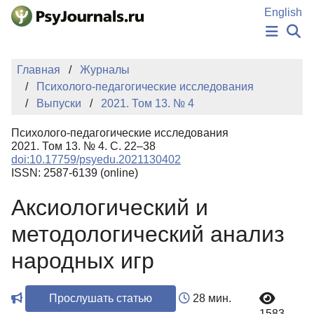
Перейти к основному содержанию
English
НОВОСТИ
Главная
Журналы
ИЗДАНИЯ
Психолого-педагогические исследования
АВТОРЫ
Выпуски
2021. Том 13. № 4
ПОДАТЬ РУКОПИСЬ
БАЗА ЗНАНИЙ
Психолого-педагогические исследования
КЛЮЧЕВЫЕ СЛОВА
2021. Том 13. № 4. С. 22–38
Регистрация
Вход
doi:10.17759/psyedu.2021130402
ISSN: 2587-6139 (online)
Аксиологический и
методологический анализ
народных игр
Прослушать статью
28 мин.
1583