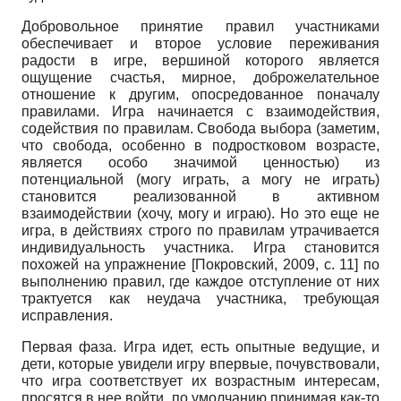
Добровольное принятие правил участниками
обеспечивает и второе условие переживания
радости в игре, вершиной которого является
ощущение счастья, мирное, доброжелательное
отношение к другим, опосредованное поначалу
правилами. Игра начинается с взаимодействия,
содействия по правилам. Свобода выбора (заметим,
что свобода, особенно в подростковом возрасте,
является особо значимой ценностью) из
потенциальной (могу играть, а могу не играть)
становится реализованной в активном
взаимодействии (хочу, могу и играю). Но это еще не
игра, в действиях строго по правилам утрачивается
индивидуальность участника. Игра становится
похожей на упражнение
[
Покровский, 2009
, с. 11]
по
выполнению правил, где каждое отступление от них
трактуется как неудача участника, требующая
исправления.
Первая фаза. Игра идет, есть опытные ведущие, и
дети, которые увидели игру впервые, почувствовали,
что игра соответствует их возрастным интересам,
просятся в нее войти, по умолчанию принимая как-то