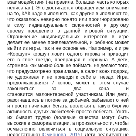
взаимодействия (на правила, большая часть которых
неписаная). Это достигается обращением внимания
на то, КАК надо выполнять, как другие выполняют то,
что оказалось неверно понято или проигнорировано
в силу индивидуальных склонностей к другому
своему поведению в данной игровой ситуации.
Ограничение индивидуальных интересов в игре
делает ее менее привлекательной, и ребенок может
выйти из игры, так и не освоив ее. Например, в игре
«Коршун» коршун ловит одного игрока и приводит
его в свое гнездо, превращая в коршуна. А дети,
стремясь как можно больше поймать, не делают того,
что предусмотрено правилами, а салят всех подряд,
не удерживая и не приводя к себе в гнездо. Игра,
продолжающаяся 7 конов, может в этом случае
закончиться за два кона и
становится малоинтересной участникам. Или дети,
разогнавшись в погоне за добычей, забывают о ней
и просто начинают бегать, вовлекая в такую бурную
активность других любителей просто побегать. Унять
их бывает трудно (волевые качества могут быть
высокие в самореализации, а произвольности, чтобы
осмысленно включиться в социальную ситуацию,
недостаточно)
[
Смирнова, 2015
]
. Дети реализуют не