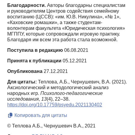
Благодарности.
Авторы благодарны специалистам
и руководителям Центров содействия семейному
воспитанию (ЦССВ): «им. Ю.В. Никулина», «№ 1»,
«Каховские ромашки», а также студентам-
волонтерам факультета «Юридическая психология»
МГППУ, которые сопровождали игровую практику.
Благодаря им всем эта работа стала возможной.
Поступила в редакцию
06.08.2021
Принята к публикации
05.12.2021
Опубликована
27.12.2021
Для цитаты:
Теплова, А.Б., Чернушевич, В.А. (2021).
Аксиологический и методологический анализ
народных игр.
Психолого-педагогические
исследования,
13
(4), 22–38.
https://doi.org/10.17759/psyedu.2021130402
Копировать для цитаты
© Теплова А.Б., Чернушевич В.А., 2021