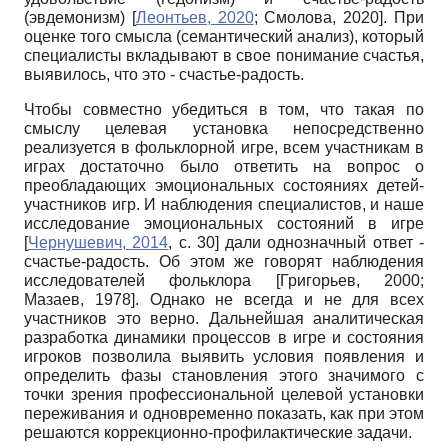
(эвдемонизм)
[
Леонтьев, 2020
;
Смолова, 2020
]
. При
оценке того смысла (cемантический анализ), который
специалисты вкладывают в свое понимание счастья,
выявилось, что это - счастье-радость.
Чтобы совместно убедиться в том, что такая по
смыслу целевая установка непосредственно
реализуется в фольклорной игре, всем участникам в
играх достаточно было ответить на вопрос о
преобладающих эмоциональных состояниях детей-
участников игр. И наблюдения специалистов, и наше
исследование эмоциональных состояний в игре
[
Чернушевич, 2014
, с. 30]
дали однозначный ответ -
счастье-радость. Об этом же говорят наблюдения
исследователей фольклора
[
Григорьев, 2000
;
Мазаев, 1978
]
. Однако не всегда и не для всех
участников это верно. Дальнейшая аналитическая
разработка динамики процессов в игре и состояния
игроков позволила выявить условия появления и
определить фазы становления этого значимого с
точки зрения профессиональной целевой установки
переживания и одновременно показать, как при этом
решаются коррекционно-профилактические задачи.