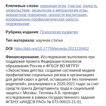
Ключевые слова:
народная игра
,
счастье
,
радость
,
удовольствие
,
аксиология и методология игры
,
девиантное поведение
,
ценности воспитания
,
коррекционно-профилактическая работа
,
переживание
Рубрика издания:
Психология развития
Тип материала:
научная статья
DOI:
https://doi.org/10.17759/psyedu.2021130402
Финансирование.
Исследование выполнено при
поддержке проекта Федерации психологов
образования России и ФГБОУ ВО МГППУ
«Экосистема детства: создание системной модели
профилактики социальных рисков в организациях
для детей-сирот и детей, оставшихся без попечения
родителей», реализуемого в 2020-2021 годах за счет
средств гранта Департамента труда и социальной
защиты г. Москвы. Теплова А.Б. проводит
исследование в рамках государственного задания
ФГБНУ «ИИДСВ РАО» № 073-00015-21-01.