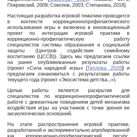
Покровский, 2009
;
Соколов, 2003
;
Степанова, 2018
]
.
Настоящая разработка игровой тематики проводится
в контексте коррекционно­профилактического
использования игры и включена в инновационный
проект по интеграции игровой практики в
коррекционно-профилактическую работу
специалистов системы образования и социальной
защиты (Центров содействия семейному
воспитанию (ЦССВ)). Здесь мы предлагаем ссылки
на ранее опубликованные результаты работы
(проект «Сила народной игры»
[
Теплова, 2020
]
) и
предлагаем ознакомиться с результатами работы
текущего года (проект «Экосистема детства...»).
Целью работы является раскрытие для
специалистов по коррекционно­профилактической
работе с девиантным поведением детей механизма
воздействия игры на участников с точки зрения ее
аксиологических оснований.
На этапе распространения игровой практики,
разработанной и экспериментально апробированной
как коррекционно-профилактический ресурс,