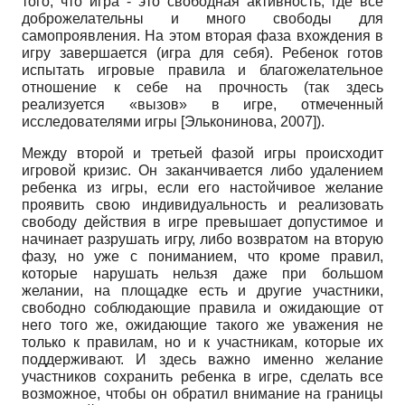
того, что игра - это свободная активность, где все
доброжелательны и много свободы для
самопроявления. На этом вторая фаза вхождения в
игру завершается (игра для себя). Ребенок готов
испытать игровые правила и благожелательное
отношение к себе на прочность (так здесь
реализуется «вызов» в игре, отмеченный
исследователями игры
[
Эльконинова, 2007
]
).
Между второй и третьей фазой игры происходит
игровой кризис. Он заканчивается либо удалением
ребенка из игры, если его настойчивое желание
проявить свою индивидуальность и реализовать
свободу действия в игре превышает допустимое и
начинает разрушать игру, либо возвратом на вторую
фазу, но уже с пониманием, что кроме правил,
которые нарушать нельзя даже при большом
желании, на площадке есть и другие участники,
свободно соблюдающие правила и ожидающие от
него того же, ожидающие такого же уважения не
только к правилам, но и к участникам, которые их
поддерживают. И здесь важно именно желание
участников сохранить ребенка в игре, сделать все
возможное, чтобы он обратил внимание на границы