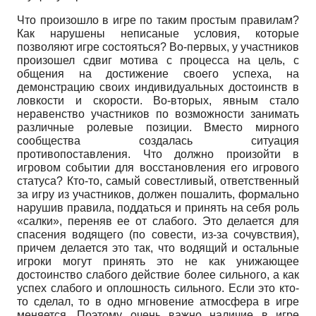
Что произошло в игре по таким простым правилам?
Как нарушены неписаные условия, которые
позволяют игре состояться? Во-первых, у участников
произошел сдвиг мотива с процесса на цель, с
общения на достижение своего успеха, на
демонстрацию своих индивидуальных достоинств в
ловкости и скорости. Во-вторых, явным стало
неравенство участников по возможности занимать
различные ролевые позиции. Вместо мирного
сообщества создалась ситуация
противопоставления. Что должно произойти в
игровом событии для восстановления его игрового
статуса? Кто-то, самый совестливый, ответственный
за игру из участников, должен пошалить, формально
нарушив правила, поддаться и принять на себя роль
«салки», переняв ее от слабого. Это делается для
спасения водящего (по совести, из-за сочувствия),
причем делается это так, что водящий и остальные
игроки могут принять это не как унижающее
достоинство слабого действие более сильного, а как
успех слабого и оплошность сильного. Если это кто-
то сделал, то в одно мгновение атмосфера в игре
меняется. Поэтому очень важно наличие в игре