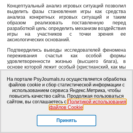
Концептуальный анализ игровых ситуаций позволил
выделить фазы становления игры как средства
анализа конкретных игровых ситуаций и таким
образом реализовать поставленную перед
разработкой цель: определить механизм воздействия
игры на участников с точки зрения ее
аксиологических оснований.
Подтвердились выводы исследователей феномена
переживания счастья как особой формы
удовлетворенности жизнью (высшего блага), в
основе которой лежит особый (христианский, как мы
его понимаем) характер отношения человека к себе
и окружающим людям. Сопоставление содержания
На портале PsyJournals.ru осуществляется обработка
переживания счастья в жизненном опыте
файлов cookie и сбор статистической информации с
специалистов экспериментальной группы с
использованием сервиса Яндекс.Метрика, чтобы
результатами многочисленных исследований
повысить качество сайта. Продолжая пользоваться
переживания счастья позволило отнести понимание
сайтом, вы соглашаетесь с
Политикой использования
счастья работников ЦССВ к эвдемонистическому
файлов Cookie
.
пониманию счастья как счастья-радости, высшего
блага в отличие от счастья-удовольствия.
Принять
Уточнение операционального смысла счастья-