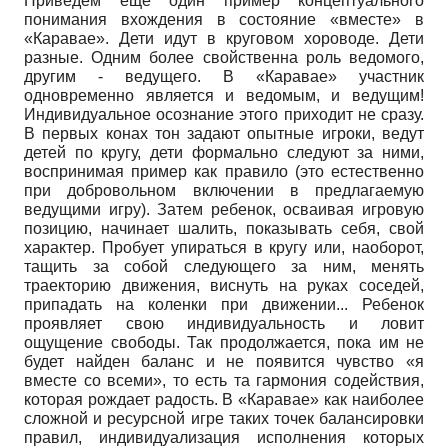
Приведем еще один пример концептуального
понимания вхождения в состояние «вместе» в
«Каравае». Дети идут в круговом хороводе. Дети
разные. Одним более свойственна роль ведомого,
другим - ведущего. В «Каравае» участник
одновременно является и ведомым, и ведущим!
Индивидуальное осознание этого приходит не сразу.
В первых конах тон задают опытные игроки, ведут
детей по кругу, дети формально следуют за ними,
воспринимая пример как правило (это естественно
при добровольном включении в предлагаемую
ведущими игру). Затем ребенок, осваивая игровую
позицию, начинает шалить, показывать себя, свой
характер. Пробует упираться в кругу или, наоборот,
тащить за собой следующего за ним, менять
траекторию движения, виснуть на руках соседей,
припадать на коленки при движении... Ребенок
проявляет свою индивидуальность и ловит
ощущение свободы. Так продолжается, пока им не
будет найден баланс и не появится чувство «я
вместе со всеми», то есть та гармония содействия,
которая рождает радость. В «Каравае» как наиболее
сложной и ресурсной игре таких точек балансировки
правил, индивидуализация исполнения которых