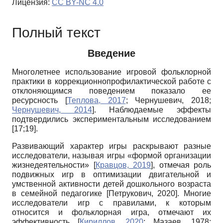
Лицензия:
CC BY-NC 4.0
Полный текст
Введение
Многолетнее использование игровой фольклорной
практики в коррекционно­профилактической работе с
отклоняющимся поведением показало ее
ресурсность
[
Теплова, 2017
;
Чернушевич, 2018
;
Чернушевич, 2014
]
. Наблюдаемые эффекты
подтвердились экспериментальным исследованием
[17;19].
Развивающий характер игры раскрывают разные
исследователи, называя игры «формой организации
жизнедеятельности»
[
Кравцов, 2019
]
, отмечая роль
подвижных игр в оптимизации двигательной и
умственной активности детей дошкольного возраста
в семейной педагогике
[
Петрукович, 2020
]
. Многие
исследователи игр с правилами, к которым
относится и фольклорная игра, отмечают их
эффективность
[
Кириллов, 2020
;
Мазаев, 1978
;