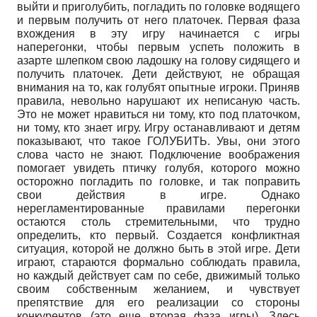
выйти и приголубить, погладить по головке водящего
и первым получить от него платочек. Первая фаза
вхождения в эту игру начинается с игры
наперегонки, чтобы первым успеть положить в
азарте шлепком свою ладошку на голову сидящего и
получить платочек. Дети действуют, не обращая
внимания на то, как голубят опытные игроки. Приняв
правила, невольно нарушают их неписаную часть.
Это не может нравиться ни тому, кто под платочком,
ни тому, кто знает игру. Игру останавливают и детям
показывают, что такое ГОЛУБИТЬ. Увы, они этого
слова часто не знают. Подключение воображения
помогает увидеть птичку голубя, которого можно
осторожно погладить по головке, и так поправить
свои действия в игре. Однако
нерегламентированные правилами перегонки
остаются столь стремительными, что трудно
определить, кто первый. Создается конфликтная
ситуация, которой не должно быть в этой игре. Дети
играют, стараются формально соблюдать правила,
но каждый действует сам по себе, движимый только
своим собственным желанием, и чувствует
препятствие для его реализации со стороны
конкурентов (это еще вторая фаза игры). Здесь