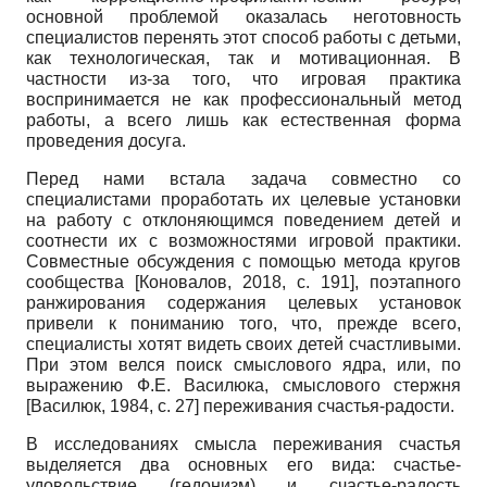
основной проблемой оказалась неготовность
специалистов перенять этот способ работы с детьми,
как технологическая, так и мотивационная. В
частности из-за того, что игровая практика
воспринимается не как профессиональный метод
работы, а всего лишь как естественная форма
проведения досуга.
Перед нами встала задача совместно со
специалистами проработать их целевые установки
на работу с отклоняющимся поведением детей и
соотнести их с возможностями игровой практики.
Совместные обсуждения с помощью метода кругов
сообщества
[
Коновалов, 2018
, с. 191]
, поэтапного
ранжирования содержания целевых установок
привели к пониманию того, что, прежде всего,
специалисты хотят видеть своих детей счастливыми.
При этом велся поиск смыслового ядра, или, по
выражению Ф.Е. Василюка, смыслового стержня
[
Василюк, 1984
, с. 27]
переживания счастья-радости.
В исследованиях смысла переживания счастья
выделяется два основных его вида: счастье-
удовольствие (гедонизм) и счастье-радость