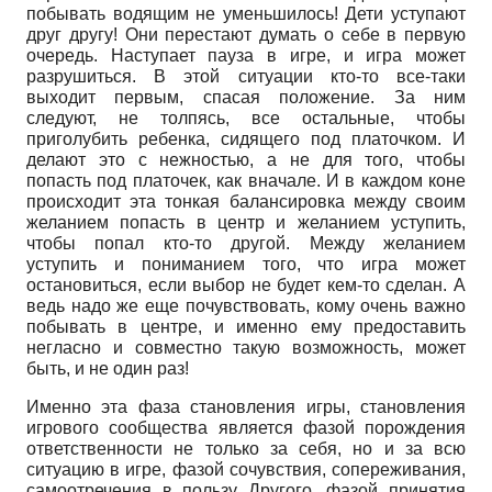
побывать водящим не уменьшилось! Дети уступают
друг другу! Они перестают думать о себе в первую
очередь. Наступает пауза в игре, и игра может
разрушиться. В этой ситуации кто-то все-таки
выходит первым, спасая положение. За ним
следуют, не толпясь, все остальные, чтобы
приголубить ребенка, сидящего под платочком. И
делают это с нежностью, а не для того, чтобы
попасть под платочек, как вначале. И в каждом коне
происходит эта тонкая балансировка между своим
желанием попасть в центр и желанием уступить,
чтобы попал кто-то другой. Между желанием
уступить и пониманием того, что игра может
остановиться, если выбор не будет кем-то сделан. А
ведь надо же еще почувствовать, кому очень важно
побывать в центре, и именно ему предоставить
негласно и совместно такую возможность, может
быть, и не один раз!
Именно эта фаза становления игры, становления
игрового сообщества является фазой порождения
ответственности не только за себя, но и за всю
ситуацию в игре, фазой сочувствия, сопереживания,
самоотречения в пользу Другого, фазой принятия