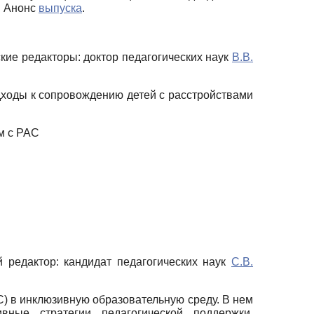
. Анонс
выпуска
.
ские редакторы: доктор педагогических наук
В.В.
ходы к сопровождению детей с расстройствами
м с РАС
й редактор: кандидат педагогических наук
С.В.
С) в инклюзивную образовательную среду. В нем
ные стратегии педагогической поддержки,