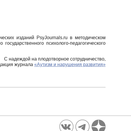
ских изданий PsyJournals.ru в методическом
 государственного психолого-педагогического
С надеждой на плодотворное сотрудничество,
дакция журнала
«Аутизм и нарушения развития»