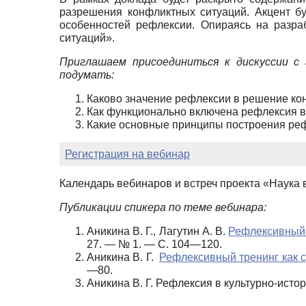
разрешения конфликтных ситуаций. Акцент б
особенностей рефлексии. Опираясь на разра
ситуаций».
Приглашаем присоединиться к дискуссии с
подумать:
Каково значение рефлексии в решение к
Как функционально включена рефлексия в
Какие основные принципы построения ре
Регистрация на вебинар
Календарь вебинаров и встреч проекта «Наука 
Публикации спикера по теме вебинара:
Аникина В. Г., Лагутин А. В.
Рефлексивный 
27.
—
№ 1.
—
С. 104
—
120.
Аникина В. Г.
Рефлексивный тренинг как 
—
80.
Аникина В. Г. Рефлексия в культурно-исто