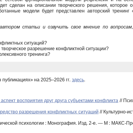
удет сделан на описании творческого решения, которое 
ботанные модели будет представлен авторский тренинг
 автором статьи и озвучить свое мнение по вопросам
онфликтных ситуаций?
 творческое разрешение конфликтной ситуации?
флексивного тренинга?
в публикациях» на 2025–2026 гг
.
здесь
.
аспект восприятия друг друга субъектами конфликта
// Пси
средство разрешения конфликтных ситуаций
// Культурно-и
рической психологии : Монография. Изд. 2-е.
—
М : МАКС-Пр