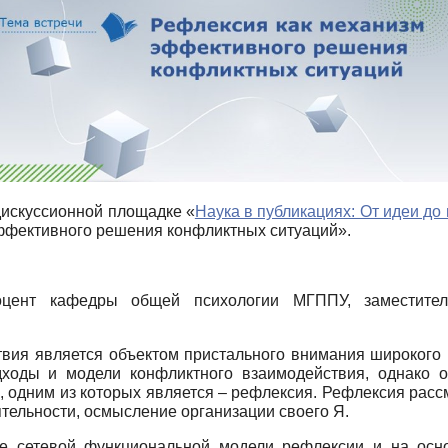
 дискуссионной площадке «
Наука в публикациях: От идеи до
ффективного решения конфликтных ситуаций».
доцент кафедры общей психологии МГППУ, заместител
вия является объектом пристального внимания широкого кр
ходы и модели конфликтного взаимодействия, однако 
, одним из которых является – рефлексия. Рефлексия расс
ятельности, осмысление организации своего Я.
ие сетевой функциональной модели рефлексии и на осн