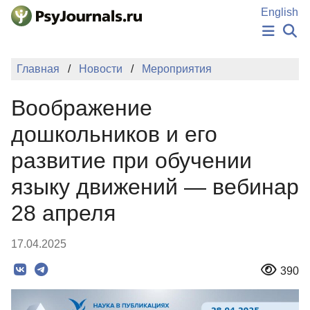
Перейти к основному содержанию
English
НОВОСТИ
Главная
Новости
Мероприятия
ИЗДАНИЯ
АВТОРЫ
Воображение
ПОДАТЬ РУКОПИСЬ
БАЗА ЗНАНИЙ
дошкольников и его
КЛЮЧЕВЫЕ СЛОВА
развитие при обучении
Регистрация
Вход
языку движений — вебинар
28 апреля
17.04.2025
390