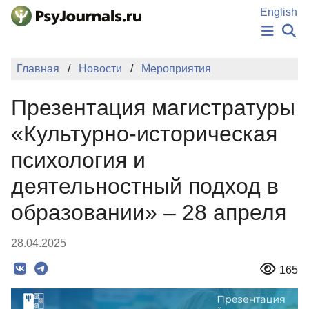
Перейти к основному содержанию
English
НОВОСТИ
Главная
Новости
Мероприятия
ИЗДАНИЯ
АВТОРЫ
Презентация магистратуры
ПОДАТЬ РУКОПИСЬ
БАЗА ЗНАНИЙ
«Культурно-историческая
КЛЮЧЕВЫЕ СЛОВА
психология и
Регистрация
Вход
деятельностный подход в
образовании» – 28 апреля
28.04.2025
165