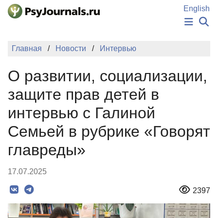
Перейти к основному содержанию
English
НОВОСТИ
Главная
Новости
Интервью
ИЗДАНИЯ
АВТОРЫ
О развитии, социализации,
ПОДАТЬ РУКОПИСЬ
БАЗА ЗНАНИЙ
защите прав детей в
КЛЮЧЕВЫЕ СЛОВА
интервью с Галиной
Регистрация
Вход
Семьей в рубрике «Говорят
главреды»
17.07.2025
2397