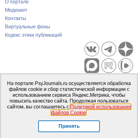
О портале
Медиакит
Контакты
Виртуальные фоны
Кодекс этики публикаций
Портал психологических изданий PsyJournals.ru, 2007–2026
На портале PsyJournals.ru осуществляется обработка
Правила использования материалов
файлов cookie и сбор статистической информации с
Свидетельство регистрации СМИ
Эл № ФС77-66447 от 14 июля
использованием сервиса Яндекс.Метрика, чтобы
2016 г.
повысить качество сайта. Продолжая пользоваться
сайтом, вы соглашаетесь с
Политикой использования
Издатель:
ФГБОУ ВО МГППУ
файлов Cookie
.
Репозиторий открытого доступа
Принять