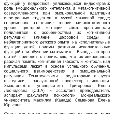
функций у подростков, увлекающихся видеоиграми;
роль эмоционального интеллекта и метакогнитивной
осведомленности при эмоциональной адаптации
иностранных студентов в чужой языковой среде;
современное состояние теории метакогнитивного
уровня цветовой когниции; связь креативности
полилингвов с особенностями их когнитивной
регуляции; влияние цифровой среды и
неблагоприятного детского опыта на исполнительные
функции детей; приемы развития исполнительных
функций при обучении математике. Выводы авторов
статей приводят к пониманию, что активированная
рабочая память, когнитивная гибкость и контроль над
импульсами лежат в основе успешного обучения,
социального взаимодействия и эмоциональной
регуляции. Тематическими редакторами выпуска
выступили: заслуженный профессор психологии
Хьюстонского университета Григоренко Елена
Леонидовна (США) и ассистент преподавателя,
аспирант факультета психологии Монреальского
университета Макгилла (Канада) Семенова Елена
Юрьевна.
Остальные статьи номера посвящены целому ряду