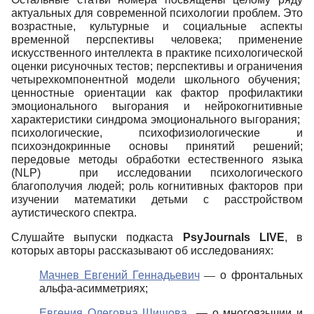
актуальных для современной психологии проблем. Это
возрастные, культурные и социальные аспекты
временной перспективы человека; применение
искусственного интеллекта в практике психологической
оценки рисуночных тестов; перспективы и ограничения
четырехкомпонентной модели школьного обучения;
ценностные ориентации как фактор профилактики
эмоционального выгорания и нейрокогнитивные
характеристики синдрома эмоционального выгорания;
психологические, психофизиологические и
психоэндокринные основы принятий решений;
передовые методы обработки естественного языка
(NLP) при исследовании психологического
благополучия людей; роль когнитивных факторов при
изучении математики детьми с расстройством
аутистического спектра.
Слушайте выпуски подкаста
PsyJournals LIVE
, в
которых авторы рассказывают об исследованиях:
Мачнев Евгений Геннадьевич
—
о фронтальных
альфа-асимметриях;
Евгения Олеговна Шишова
— о многоязычии и