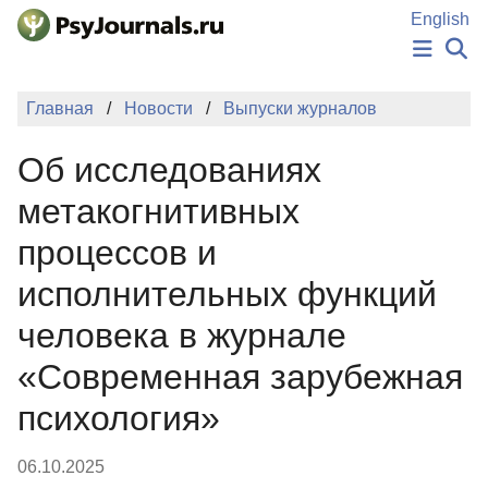
Перейти к основному содержанию
English
НОВОСТИ
Главная
Новости
Выпуски журналов
ИЗДАНИЯ
АВТОРЫ
Об исследованиях
ПОДАТЬ РУКОПИСЬ
БАЗА ЗНАНИЙ
метакогнитивных
КЛЮЧЕВЫЕ СЛОВА
процессов и
Регистрация
Вход
исполнительных функций
человека в журнале
«Современная зарубежная
психология»
06.10.2025