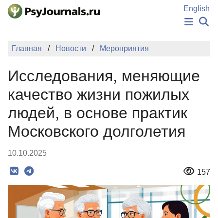
Перейти к основному содержанию
English
НОВОСТИ
Главная
Новости
Мероприятия
ИЗДАНИЯ
АВТОРЫ
Исследования, меняющие
ПОДАТЬ РУКОПИСЬ
БАЗА ЗНАНИЙ
качество жизни пожилых
КЛЮЧЕВЫЕ СЛОВА
людей, в основе практик
Регистрация
Вход
Московского долголетия
10.10.2025
157