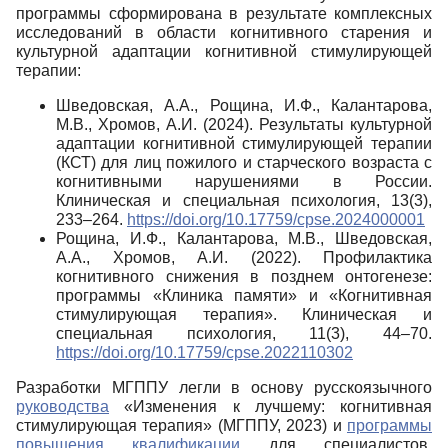
программы сформирована в результате комплексных
исследований в области когнитивного старения и
культурной адаптации когнитивной стимулирующей
терапии:
Шведовская, А.А., Рощина, И.Ф., Калантарова,
М.В., Хромов, А.И. (2024). Результаты культурной
адаптации когнитивной стимулирующей терапии
(КСТ) для лиц пожилого и старческого возраста с
когнитивными нарушениями в России.
Клиническая и специальная психология, 13(3),
233–264.
https://doi.org/10.17759/cpse.2024000001
Рощина, И.Ф., Калантарова, М.В., Шведовская,
А.А., Хромов, А.И. (2022). Профилактика
когнитивного снижения в позднем онтогенезе:
программы «Клиника памяти» и «Когнитивная
стимулирующая терапия». Клиническая и
специальная психология, 11(3), 44–70.
https://doi.org/10.17759/cpse.2022110302
Разработки МГППУ легли в основу русскоязычного
руководства
«Изменения к лучшему: когнитивная
стимулирующая терапия» (МГППУ, 2023) и
программы
повышения квалификации
для специалистов,