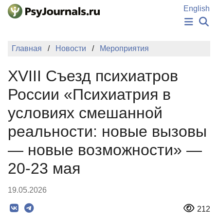
Перейти к основному содержанию
English
НОВОСТИ
Главная
Новости
Мероприятия
ИЗДАНИЯ
АВТОРЫ
XVIII Съезд психиатров
ПОДАТЬ РУКОПИСЬ
БАЗА ЗНАНИЙ
России «Психиатрия в
КЛЮЧЕВЫЕ СЛОВА
условиях смешанной
Регистрация
Вход
реальности: новые вызовы
— новые возможности» —
20-23 мая
19.05.2026
212