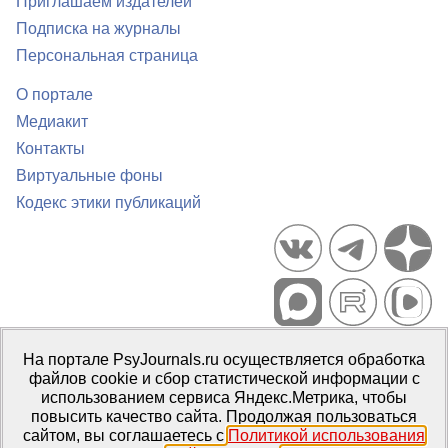
Приглашаем издателей
Подписка на журналы
Персональная страница
О портале
Медиакит
Контакты
Виртуальные фоны
Кодекс этики публикаций
Портал психологических изданий PsyJournals.ru, 2007–2026
На портале PsyJournals.ru осуществляется обработка
Правила использования материалов
файлов cookie и сбор статистической информации с
Свидетельство регистрации СМИ
Эл № ФС77-66447 от 14 июля
использованием сервиса Яндекс.Метрика, чтобы
2016 г.
повысить качество сайта. Продолжая пользоваться
сайтом, вы соглашаетесь с
Политикой использования
Издатель:
ФГБОУ ВО МГППУ