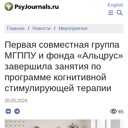
Перейти к основному содержанию
English
НОВОСТИ
Главная
Новости
Мероприятия
ИЗДАНИЯ
АВТОРЫ
Первая совместная группа
ПОДАТЬ РУКОПИСЬ
БАЗА ЗНАНИЙ
МГППУ и фонда «Альцрус»
КЛЮЧЕВЫЕ СЛОВА
завершила занятия по
Регистрация
Вход
программе когнитивной
стимулирующей терапии
20.05.2026
65